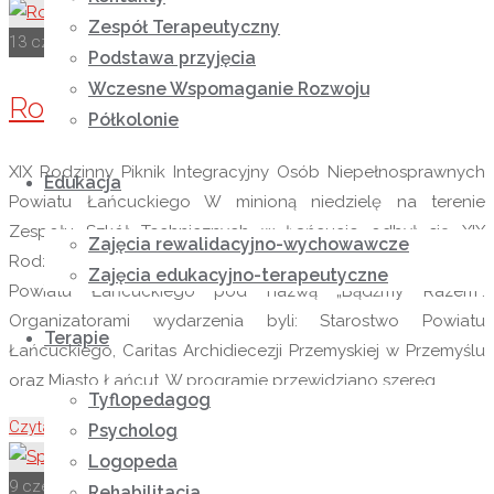
Zespół Terapeutyczny
13 czerwca 2022
15 czerwca 2022
Rok szkolny 2021-2022
Podstawa przyjęcia
Wczesne Wspomaganie Rozwoju
Rodzinny Piknik Integracyjny
Półkolonie
XIX Rodzinny Piknik Integracyjny Osób Niepełnosprawnych
Edukacja
Powiatu Łańcuckiego W minioną niedzielę na terenie
Zespołu Szkół Technicznych w Łańcucie odbył się XIX
Zajęcia rewalidacyjno-wychowawcze
Rodzinny Piknik Integracyjny Osób Niepełnosprawnych
Zajęcia edukacyjno-terapeutyczne
Powiatu Łańcuckiego pod nazwą „Bądźmy Razem”.
Organizatorami wydarzenia byli: Starostwo Powiatu
Terapie
Łańcuckiego, Caritas Archidiecezji Przemyskiej w Przemyślu
oraz Miasto Łańcut. W programie przewidziano szereg …
Tyflopedagog
Czytaj więcej
"Rodzinny Piknik Integracyjny"
Psycholog
Logopeda
9 czerwca 2022
9 czerwca 2022
Rok szkolny 2021-2022
Rehabilitacja