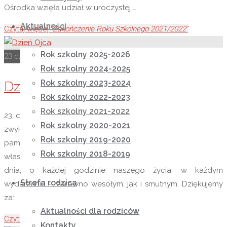
Ośrodka wzięła udział w uroczystej …
Aktualności
Czytaj więcej
"Zakończenie Roku Szkolnego 2021/2022"
Rok szkolny 2025-2026
23 czerwca 2022
22 czerwca 2022
Rok szkolny 2021-2022
Rok szkolny 2024-2025
Rok szkolny 2023-2024
Dzień Ojca
Rok szkolny 2022-2023
Rok szkolny 2021-2022
23 czerwca – Dzień Ojca, Dzień Taty, Dzień Tatusia! Dzień
Rok szkolny 2020-2021
zwykły, a jednak wyjątkowy! Dziś wszyscy szczególnie
Rok szkolny 2019-2020
pamiętamy o tych, dzięki którym, możemy przeżywać
Rok szkolny 2018-2019
własne życie w pełni. Ojcowie, którzy są z nami każdego
dnia, o każdej godzinie naszego życia, w każdym
Strefa rodzica
wydarzeniu – zarówno wesołym, jak i smutnym. Dziękujemy
za: …
Aktualności dla rodziców
Czytaj więcej
"Dzień Ojca"
Kontakty