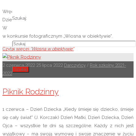
Wręczenie nagród 1 czerwca świętowaliśmy Dzień
Szukaj:
Dziecka! Nie była to jednak jedyna okazja do świętowania.
W tym dniu zostały uroczyście wręczone nagrody
w konkursie fotograficznym „Wiosna w obiektywie”.
Czytaj więcej
"Wiosna w obiektywie"
2 czerwca 2022
25 lipca 2022
Darczyńcy
/
Rok szkolny 2021-
Szukaj
2022
Piknik Rodzinny
1 czerwca – Dzień Dziecka „Kiedy śmieje się dziecko, śmieje
się cały świat” (J. Korczak) Dzień Matki, Dzień Dziecka, Dzień
Ojca – wszystkie te dni są szczególne. Każdy z nich jest
wyjątkowy – ma swoją wymowę i swoje znaczenie w życiu