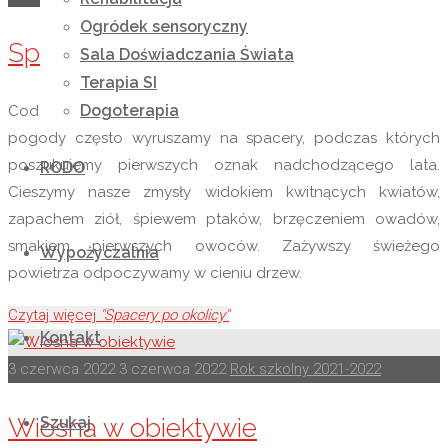
Ogródek sensoryczny
Spacery po okolicy
Sala Doświadczania Świata
Terapia SI
Dogoterapia
Codzienne spacery po okolicy Korzystając z uroków pięknej
pogody często wyruszamy na spacery, podczas których
poszukujemy pierwszych oznak nadchodzącego lata.
RODO
Cieszymy nasze zmysły widokiem kwitnących kwiatów,
zapachem ziół, śpiewem ptaków, brzęczeniem owadów,
smakiem pierwszych owoców. Zażywszy świeżego
Wypożyczalnia
powietrza odpoczywamy w cieniu drzew.
Czytaj więcej
"Spacery po okolicy"
Kontakt
3 czerwca 2022
3 czerwca 2022
Rok szkolny 2021-2022
Wiosna w obiektywie
Szukaj