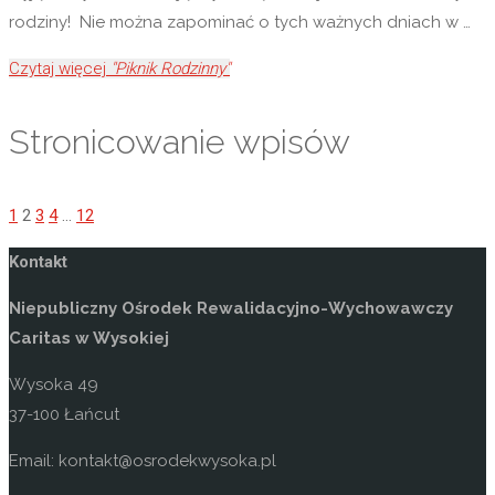
rodziny! Nie można zapominać o tych ważnych dniach w …
Czytaj więcej
"Piknik Rodzinny"
Stronicowanie wpisów
1
2
3
4
…
12
Kontakt
Niepubliczny Ośrodek Rewalidacyjno-Wychowawczy
Caritas w Wysokiej
Wysoka 49
37-100 Łańcut
Email: kontakt@osrodekwysoka.pl