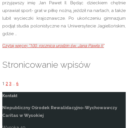
przyjąwszy imię Jan Paweł II. Będąc dzieckiem chętnie
uprawiał sport- grał w piłkę nożną, jeździł na nartach, a także
lubił wycieczki krajoznawcze. Po ukończeniu gimnazjum
podjął studia polonistyczne na Uniwersytecie Jagiellońskim,
gdzie …
Czytaj więcej
"100. rocznica urodzin św. Jana Pawła II"
Stronicowanie wpisów
1
2
3
…
6
Kontakt
Niepubliczny Ośrodek Rewalidacyjno-Wychowawczy
Caritas w Wysokiej
Wysoka 49