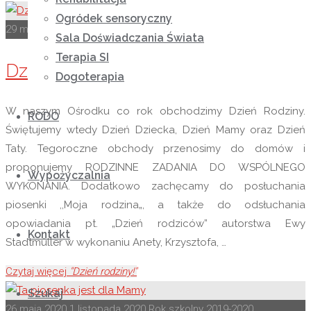
Ogródek sensoryczny
29 maja 2020
1 listopada 2020
Rok szkolny 2019-2020
Sala Doświadczania Świata
Terapia SI
Dzień rodziny!
Dogoterapia
W naszym Ośrodku co rok obchodzimy Dzień Rodziny.
RODO
Świętujemy wtedy Dzień Dziecka, Dzień Mamy oraz Dzień
Taty. Tegoroczne obchody przenosimy do domów i
proponujemy RODZINNE ZADANIA DO WSPÓLNEGO
Wypożyczalnia
WYKONANIA. Dodatkowo zachęcamy do posłuchania
piosenki ,,Moja rodzina„, a także do odsłuchania
opowiadania pt. „Dzień rodziców” autorstwa Ewy
Kontakt
Stadtmüller w wykonaniu Anety, Krzysztofa, …
Czytaj więcej
"Dzień rodziny!"
Szukaj
26 maja 2020
1 listopada 2020
Rok szkolny 2019-2020