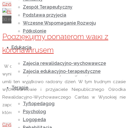
Czytaj więcej
"Lato już za zakrętem…"
Zespół Terapeutyczny
Podstawa przyjęcia
30 maja 2020
1 listopada 2020
Rok szkolny 2019-2020
Wczesne Wspomaganie Rozwoju
Półkolonie
Podziękujmy bohaterom walki z
Edukacja
koronawirusem
Zajęcia rewalidacyjno-wychowawcze
W dniu święta wszystkich Dzieci jury konkursowe publikuje
Zajęcia edukacyjno-terapeutyczne
wyniki. Każdy uczestnik otrzyma nagrodę, która dodatkowo
umili ten wyjątkowo radosny dzień. W tym trudnym czasie
Terapie
wychowankowie i przyjaciele Niepublicznego Ośrodka
Rewalidacyjno-Wychowawczego Caritas w Wysokiej nie
Tyflopedagog
zapominają o szczególnej roli i oświeceniu wszystkich osób,
Psycholog
które angażują się w walkę z koronawirusem. Aby docenić …
Logopeda
Czytaj więcej
"Podziękujmy bohaterom walki z koronawirusem"
Rehabilitacja