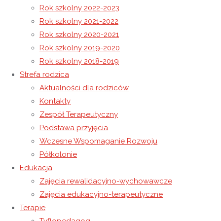
Rok szkolny 2022-2023
Rok szkolny 2021-2022
Rok szkolny 2020-2021
31 lipca 2020
Rok szkolny 2019-2020
18 października 2020
Rok szkolny 2019-2020
Rok szkolny 2018-2019
I wakacji nadszedł czas
Strefa rodzica
Aktualności dla rodziców
Kontakty
Dobiegły końca zajęcia opiekuńczo-wychowawcze w
Zespół Terapeutyczny
naszym Ośrodku. Wszystkim wychowankom i pracownikom
Podstawa przyjęcia
życzymy udanego wypoczynku oraz zdrowych i
Wczesne Wspomaganie Rozwoju
bezpiecznych wakacji. Do zobaczenia w nowym roku
Półkolonie
szkolnym!
Edukacja
Czytaj więcej
"I wakacji nadszedł czas"
Zajęcia rewalidacyjno-wychowawcze
Zajęcia edukacyjno-terapeutyczne
24 lipca 2020
18 października 2020
Rok szkolny 2019-2020
Terapie