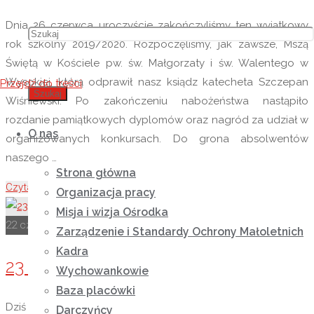
Dnia 26 czerwca uroczyście zakończyliśmy ten wyjątkowy
rok szkolny 2019/2020. Rozpoczęliśmy, jak zawsze, Mszą
Świętą w Kościele pw. św. Małgorzaty i św. Walentego w
Wysokiej, którą odprawił nasz ksiądz katecheta Szczepan
Przejdź do treści
Szukaj
Wiśniewski. Po zakończeniu nabożeństwa nastąpiło
rozdanie pamiątkowych dyplomów oraz nagród za udział w
O nas
organizowanych konkursach. Do grona absolwentów
naszego …
Strona główna
Czytaj więcej
"Zakończenie roku szkolnego 2019/2020"
Organizacja pracy
Misja i wizja Ośrodka
22 czerwca 2020
1 listopada 2020
Rok szkolny 2019-2020
Zarządzenie i Standardy Ochrony Małoletnich
Kadra
23 czerwca Dzień Taty
Wychowankowie
Baza placówki
Dziś dzień ojca Drogi Tato. Co Ty dzisiaj powiesz na to? Ślę
Darczyńcy