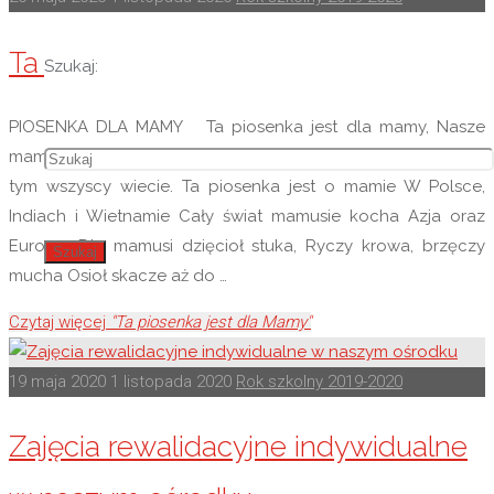
Ta piosenka jest dla Mamy
Szukaj:
PIOSENKA DLA MAMY Ta piosenka jest dla mamy, Nasze
mamy uwielbiamy Najwspanialsze są na świecie Dobrze o
tym wszyscy wiecie. Ta piosenka jest o mamie W Polsce,
Indiach i Wietnamie Cały świat mamusie kocha Azja oraz
Europa. Dla mamusi dzięcioł stuka, Ryczy krowa, brzęczy
Szukaj
mucha Osioł skacze aż do …
Czytaj więcej
"Ta piosenka jest dla Mamy"
19 maja 2020
1 listopada 2020
Rok szkolny 2019-2020
Zajęcia rewalidacyjne indywidualne