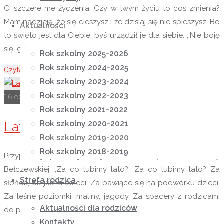
Ci szczere me życzenia. Czy w twym życiu to coś zmienia?
Mam nadzieję, że się cieszysz i że dzisiaj się nie spieszysz. Bo
Aktualności
to święto jest dla Ciebie, byś urządził je dla siebie. ,,Nie boję
się, gdy ciemno …
Rok szkolny 2025-2026
Rok szkolny 2024-2025
Czytaj więcej
"23 czerwca Dzień Taty"
Rok szkolny 2023-2024
Rok szkolny 2022-2023
16 czerwca 2020
1 listopada 2020
Rok szkolny 2019-2020
Rok szkolny 2021-2022
Rok szkolny 2020-2021
Lato już za zakrętem…
Rok szkolny 2019-2020
Rok szkolny 2018-2019
Przypomnijmy sobie jak to jest w lecie dzięki wierszowi Ewy
Bełczewskiej ,,Za co lubimy lato?” Za co lubimy lato? Za
Strefa rodzica
słońce, co jasno świeci, Za bawiące się na podwórku dzieci,
Za leśne poziomki, maliny, jagody, Za spacery z rodzicami
Aktualności dla rodziców
do parku, na lody, Za wakacje, wyjazdy nad morze, jeziora i …
Kontakty