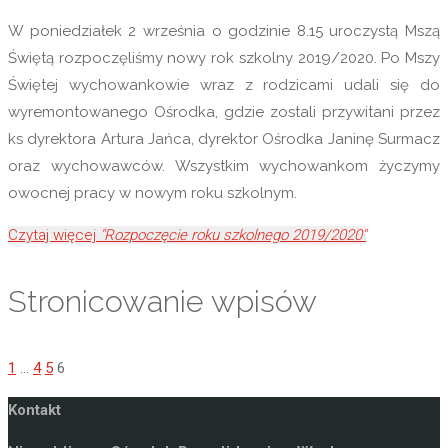
W poniedziałek 2 września o godzinie 8.15 uroczystą Mszą
Świętą rozpoczęliśmy nowy rok szkolny 2019/2020. Po Mszy
Świętej wychowankowie wraz z rodzicami udali się do
wyremontowanego Ośrodka, gdzie zostali przywitani przez
ks dyrektora Artura Jańca, dyrektor Ośrodka Janinę Surmacz
oraz wychowawców. Wszystkim wychowankom życzymy
owocnej pracy w nowym roku szkolnym.
Czytaj więcej
"Rozpoczęcie roku szkolnego 2019/2020"
Stronicowanie wpisów
1
…
4
5
6
Kontakt