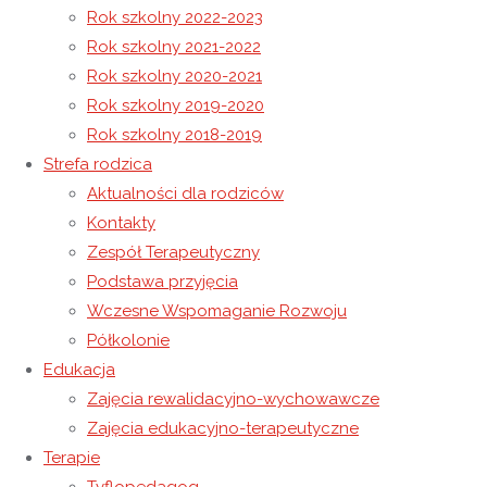
Rok szkolny 2022-2023
Rok szkolny 2021-2022
Rok szkolny 2020-2021
Rok szkolny 2019-2020
24 października 2019
Rok szkolny 2018-2019
26 listopada 2020
Rok szkolny 2019-2020
Strefa rodzica
XII Przegląd Twórczości
Aktualności dla rodziców
Kontakty
Artystycznej Osób
Zespół Terapeutyczny
Podstawa przyjęcia
Niepełnosprawnych Powiatu
Wczesne Wspomaganie Rozwoju
Półkolonie
Łańcuckiego
Edukacja
Zajęcia rewalidacyjno-wychowawcze
„Jesteśmy zdolni do wielkich rzeczy, jeżeli nie pozwolimy, by
Zajęcia edukacyjno-terapeutyczne
pokonał nas lęk przed własną słabością.” Jan Paweł II 22
Terapie
października 2019 roku w pięknej sali balowej Hotelu Łańcut