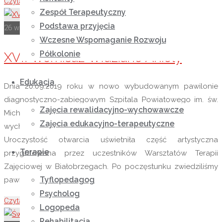
Czytaj więcej
"Wrześniowa Msza Święta"
Zespół Terapeutyczny
Podstawa przyjęcia
26 września 2019
28 listopada 2020
Rok szkolny 2019-2020
Wczesne Wspomaganie Rozwoju
Półkolonie
XVII Wernisaż Widziano Anioły
Edukacja
Dnia 20.09.2019 roku w nowo wybudowanym pawilonie
diagnostyczno-zabiegowym Szpitala Powiatowego im. św.
Zajęcia rewalidacyjno-wychowawcze
Michała Archanioła w Łańcucie, uczestniczyliśmy wraz z
Zajęcia edukacyjno-terapeutyczne
wychowankami w otwarciu XVII wernisażu „Widziano Anioły”.
Uroczystość otwarcia uświetniła część artystyczna
Terapie
przygotowana przez uczestników Warsztatów Terapii
Zajęciowej w Białobrzegach. Po poczęstunku zwiedziliśmy
Tyflopedagog
pawilon szpitala oraz wystawę prac plastycznych.
Psycholog
Czytaj więcej
"XVII Wernisaż Widziano Anioły"
Logopeda
Rehabilitacja