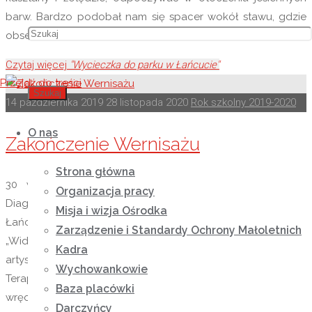
barw. Bardzo podobał nam się spacer wokół stawu, gdzie
obserwowaliśmy stado pływających …
Czytaj więcej
"Wycieczka do parku w Łańcucie"
Przejdź do treści
Szukaj
14 października 2019
28 listopada 2020
Rok szkolny 2019-2020
O nas
Zakończenie Wernisażu
Strona główna
30 września 2019 roku w nowo powstałym Pawilonie
Organizacja pracy
Diagnostyczno–Zabiegowym Szpitala Powiatowego w
Misja i wizja Ośrodka
Łańcucie miało miejsce zakończenie XVII Wernisażu
Zarządzenie i Standardy Ochrony Małoletnich
„Widziano Anioły”. Mieliśmy okazję obejrzeć program
Kadra
artystyczny przygotowany przez młodzież z Warsztatów
Wychowankowie
Terapii Zajęciowej ze Zgłobnia. Następnie organizatorzy
Baza placówki
wręczyli podziękowania, nagrody, wyróżnienia oraz
Darczyńcy