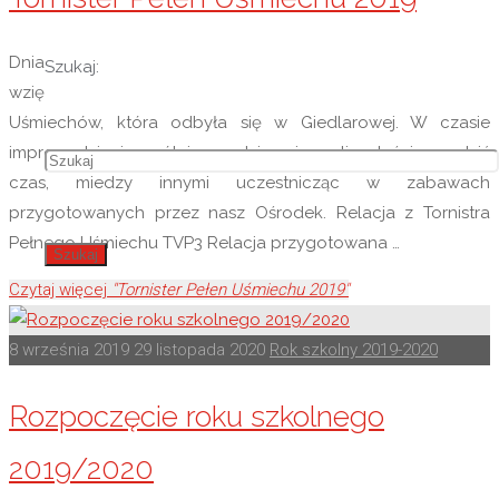
Dnia 25.08.2019 r. wraz z wychowankami i rodzicami
Szukaj:
wzięliśmy udział w finale ogólnopolskiej akcji Tornister Pełen
Uśmiechów, która odbyła się w Giedlarowej. W czasie
imprezy dzieci wspólnie z rodzinami mogli radośnie spędzić
czas, miedzy innymi uczestnicząc w zabawach
przygotowanych przez nasz Ośrodek. Relacja z Tornistra
Pełnego Uśmiechu TVP3 Relacja przygotowana …
Szukaj
Czytaj więcej
"Tornister Pełen Uśmiechu 2019"
8 września 2019
29 listopada 2020
Rok szkolny 2019-2020
Rozpoczęcie roku szkolnego
2019/2020