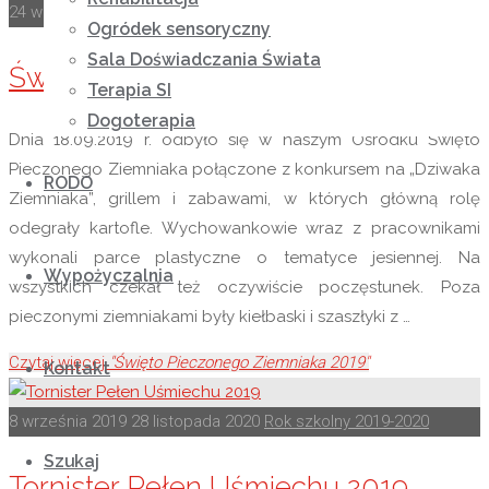
24 września 2019
28 listopada 2020
Rok szkolny 2019-2020
Ogródek sensoryczny
Sala Doświadczania Świata
Święto Pieczonego Ziemniaka 2019
Terapia SI
Dogoterapia
Dnia 18.09.2019 r. odbyło się w naszym Ośrodku Święto
Pieczonego Ziemniaka połączone z konkursem na „Dziwaka
RODO
Ziemniaka”, grillem i zabawami, w których główną rolę
odegrały kartofle. Wychowankowie wraz z pracownikami
wykonali parce plastyczne o tematyce jesiennej. Na
Wypożyczalnia
wszystkich czekał też oczywiście poczęstunek. Poza
pieczonymi ziemniakami były kiełbaski i szaszłyki z …
Czytaj więcej
"Święto Pieczonego Ziemniaka 2019"
Kontakt
8 września 2019
28 listopada 2020
Rok szkolny 2019-2020
Szukaj
Tornister Pełen Uśmiechu 2019