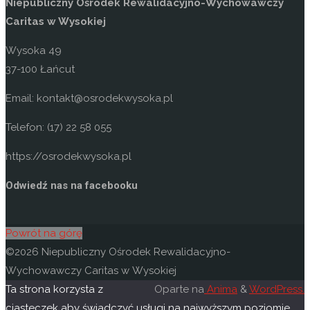
Niepubliczny Ośrodek Rewalidacyjno-Wychowawczy
Caritas w Wysokiej
Wysoka 49
37-100 Łańcut
Email: kontakt@osrodekwysoka.pl
Telefon: (17) 22 58 055
https://osrodekwysoka.pl
Odwiedź nas na facebooku
Powrót na górę
©2026 Niepubliczny Ośrodek Rewalidacyjno-
Wychowawczy Caritas w Wysokiej
Ta strona korzysta z
Oparte na
Anima
&
WordPress.
ciasteczek aby świadczyć usługi na najwyższym poziomie.