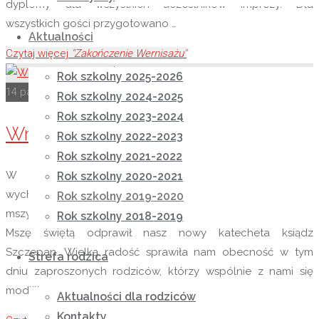
dyplomy dla wszystkich uczestników imprezy. Dla
wszystkich gości przygotowano …
Aktualności
Czytaj więcej
"Zakończenie Wernisażu"
Rok szkolny 2025-2026
14 października 2019
28 listopada 2020
Rok szkolny 2019-2020
Rok szkolny 2024-2025
Rok szkolny 2023-2024
Wrześniowa Msza Święta
Rok szkolny 2022-2023
Rok szkolny 2021-2022
W piątkowe wrześniowe przedpołudnie wszyscy
Rok szkolny 2020-2021
wychowankowie i pracownicy Ośrodka uczestniczyli we
Rok szkolny 2019-2020
mszy świętej w kościele na Wysokiej. Specjalnie dla nas
Rok szkolny 2018-2019
Mszę świętą odprawił nasz nowy katecheta ksiądz
Szczepan. Wielką radość sprawiła nam obecność w tym
Strefa rodzica
dniu zaproszonych rodziców, którzy wspólnie z nami się
modlili.
Aktualności dla rodziców
Kontakty