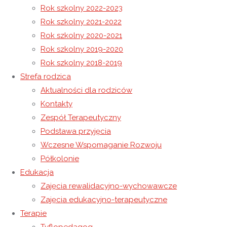
Rok szkolny 2022-2023
Rok szkolny 2021-2022
Zajęcia rewalidacyjne indywidualne w naszym ośrodku
Rok szkolny 2020-2021
Informacja dla rodziców- zajęcia rewalidacyjne
Rok szkolny 2019-2020
Rok szkolny 2018-2019
26 maja 2020
Strefa rodzica
1 listopada 2020
Rok szkolny 2019-2020
Aktualności dla rodziców
Kontakty
PIOSENKA DLA MAMY
Zespół Terapeutyczny
Podstawa przyjęcia
Wczesne Wspomaganie Rozwoju
Półkolonie
Edukacja
Ta piosenka jest dla mamy,
Zajęcia rewalidacyjno-wychowawcze
Nasze mamy uwielbiamy
Zajęcia edukacyjno-terapeutyczne
Najwspanialsze są na świecie
Terapie
Dobrze o tym wszyscy wiecie.