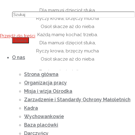
Dla mamusi dzięcioł stuka,
Ryczy krowa, brzęczy mucha
Osioł skacze aż do nieba
Każdą mamę kochać trzeba.
Przejdź do treści
Szukaj
Dla mamusi dzięcioł stuka,
Ryczy krowa, brzęczy mucha
O nas
Osioł skacze aż do nieba
Ta piosenka jest dla mamy,
Strona główna
Nasze mamy uwielbiamy
Organizacja pracy
Najwspanialsze są na świecie
Misja i wizja Ośrodka
Dobrze wszyscy o tym wiecie.
Zarządzenie i Standardy Ochrony Małoletnich
Kadra
Ta piosenka jest od dzieci
Wychowankowie
Wszystkich, które są na świecie
Baza placówki
Małe, duże i średniaki
Wszystkim mamom ślą buziaki.
Darczyńcy