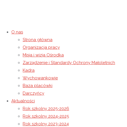
O nas
Strona główna
Ta piosenka jest dla Mamy
Organizacja pracy
Misja i wizja Ośrodka
26 maja 2020
1 listopada 2020
Rok szkolny 2019-2020
Zarządzenie i Standardy Ochrony Małoletnich
Strona główna
Rok szkolny 2019-2020
Ta piosenka jest dla
Kadra
Mamy
Wychowankowie
Baza placówki
Darczyńcy
Aktualności
Rok szkolny 2025-2026
Rok szkolny 2024-2025
Rok szkolny 2023-2024