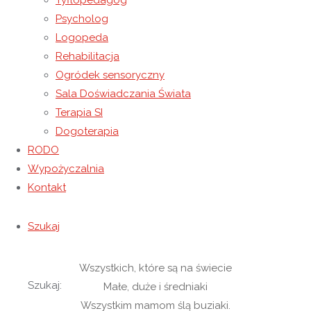
Tyflopedagog
Psycholog
Ta piosenka jest o mamie
Logopeda
W Polsce, Indiach i Wietnamie
Rehabilitacja
Cały świat mamusie kocha
Ogródek sensoryczny
Azja oraz Europa.
Sala Doświadczania Świata
Dla mamusi dzięcioł stuka,
Terapia SI
Ryczy krowa, brzęczy mucha
Dogoterapia
Osioł skacze aż do nieba
RODO
Każdą mamę kochać trzeba.
Wypożyczalnia
Dla mamusi dzięcioł stuka,
Kontakt
Ryczy krowa, brzęczy mucha
Osioł skacze aż do nieba.
Szukaj
Ta piosenka jest od dzieci
Wszystkich, które są na świecie
Szukaj:
Małe, duże i średniaki
Wszystkim mamom ślą buziaki.