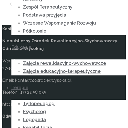
Wszystkim Mamom ofiarujemy to co najcenniejsze- naszą
Zespół Terapeutyczny
miłość.
Podstawa przyjęcia
Wczesne Wspomaganie Rozwoju
Kontakt
Półkolonie
Niepubliczny Ośrodek Rewalidacyjno-Wychowawczy
Edukacja
Caritas w Wysokiej
Wysoka 49
Zajęcia rewalidacyjno-wychowawcze
37-100 Łańcut
Zajęcia edukacyjno-terapeutyczne
Email: kontakt@osrodekwysoka.pl
Terapie
Telefon: (17) 22 58 055
Tyflopedagog
https://osrodekwysoka.pl
Psycholog
Odwiedź nas na facebooku
Logopeda
Rehabilitacja