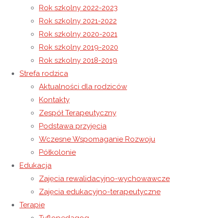
23 października 2020
23 października 2020
Rok szkolny 2020-
Rok szkolny 2022-2023
2021
Rok szkolny 2021-2022
Strona główna
Rok szkolny 2020-2021
22 października 1978
Europejski Dzień Seniora
Rok szkolny 2020-2021
roku na Placu św. Piotra w Watykanie odbyła się uroczysta
Ogródek sensoryczny
Rok szkolny 2019-2020
inauguracja pontyfikatu Jana Pawła II.
Rok szkolny 2018-2019
Strefa rodzica
23 października 2020
Aktualności dla rodziców
23 października 2020
Rok szkolny 2020-
2021
Kontakty
Zespół Terapeutyczny
Podstawa przyjęcia
Wczesne Wspomaganie Rozwoju
Na uroczystość przybyły tłumy wiernych, w tym wieku
Półkolonie
Polaków. Uczestniczyło w niej 112 kardynałów, przełożeni
Edukacja
zakonni, przedstawiciele ponad 20 Kościołów
Zajęcia rewalidacyjno-wychowawcze
chrześcijańskich oraz oficjalne reprezentacje 106 państw i 15
Zajęcia edukacyjno-terapeutyczne
organizacji międzynarodowych.
Terapie
Podczas homilii padły słynne słowa papieża-Polaka:
Nie