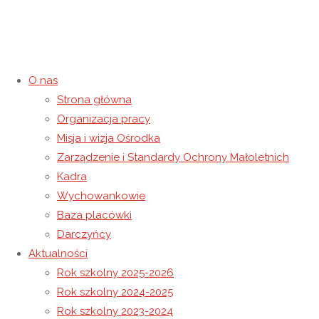
O nas
Strona główna
Organizacja pracy
22 października 1978 roku na
Misja i wizja Ośrodka
Zarządzenie i Standardy Ochrony Małoletnich
Placu św. Piotra w Watykanie
Kadra
Wychowankowie
odbyła się uroczysta
Baza placówki
Darczyńcy
inauguracja pontyfikatu Jana
Aktualności
Rok szkolny 2025-2026
Pawła II.
Rok szkolny 2024-2025
Rok szkolny 2023-2024