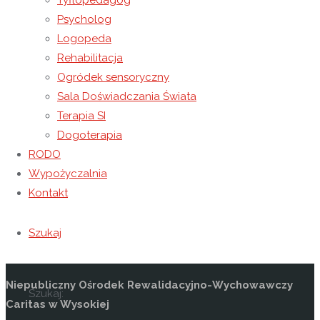
Tyflopedagog
lękajcie się! Otwórzcie na oścież drzwi Chrystusowi! Jego
Psycholog
zbawczej władzy otwórzcie granice państw, ustrojów
Logopeda
ekonomicznych i politycznych, szerokich dziedzin kultury,
Rehabilitacja
cywilizacji, rozwoju. Nie lękajcie się!
Jan Paweł II mówił też:
Na
Ogródek sensoryczny
Stolicę Piotrową w Rzymie wstępuje dziś biskup, który nie jest
Sala Doświadczania Świata
rzymianinem. Biskup, który jest synem Polski. Ale od tej chwili
Terapia SI
staje się również rzymianinem. Tak, rzymianinem!
A do
Dogoterapia
Polaków Ojciec Święty powiedział:
Wszystko, co bym mógł
RODO
powiedzieć, będzie blade w stosunku do tego, co czuje w tej
Wypożyczalnia
chwili moje serce. A także w stosunku do tego, co czują wasze
Kontakt
serca. Więc oszczędźmy słów. Niech pozostanie tylko wielkie
milczenie przed Bogiem, które jest samą modlitwą”
Szukaj
Kontakt
Niepubliczny Ośrodek Rewalidacyjno-Wychowawczy
Szukaj:
Caritas w Wysokiej