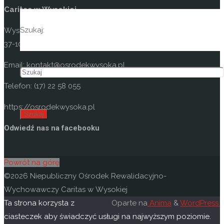
Caritas w Wysokiej
Szukaj:
Wysoka 49
37-100 Łańcut
Email: kontakt@osrodekwysoka.pl
Telefon: (17) 22 58 055
https://osrodekwysoka.pl
Szukaj
Odwiedź nas na facebooku
Powrót na górę
©2026 Niepubliczny Ośrodek Rewalidacyjno-
Wychowawczy Caritas w Wysokiej
Ta strona korzysta z
Oparte na
Anima
&
WordPress.
ciasteczek aby świadczyć usługi na najwyższym poziomie.