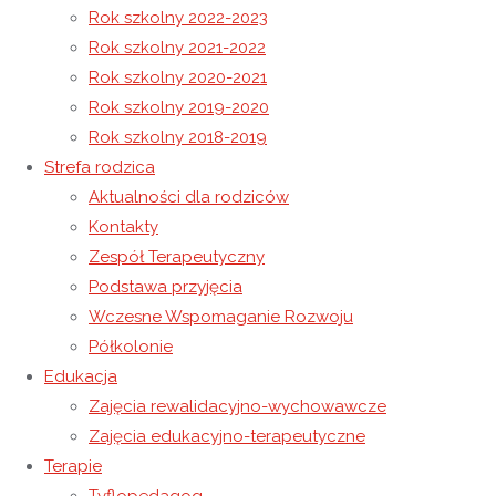
Rok szkolny 2022-2023
Rok szkolny 2021-2022
Ukrainian Brides: Discover Single Ukrainian Girls Designed for
Rok szkolny 2020-2021
Marriage
Rok szkolny 2019-2020
Search Profiles
Rok szkolny 2018-2019
Strefa rodzica
7 czerwca 2024
Aktualności dla rodziców
7 czerwca 2024
Rok szkolny 2023-2024
Kontakty
„Rodzina – gdzie życie się zaczyna,
Zespół Terapeutyczny
Podstawa przyjęcia
a miłość nigdy się nie kończy.”
Wczesne Wspomaganie Rozwoju
Półkolonie
Edukacja
Dzień Rodziny
w NORW Caritas w Wysokiej
Zajęcia rewalidacyjno-wychowawcze
Zajęcia edukacyjno-terapeutyczne
W środę, 5 czerwca 2024 roku nasi
Terapie