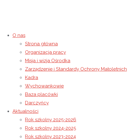
O nas
Strona główna
Dzień Rodziny
Organizacja pracy
Misja i wizja Ośrodka
7 czerwca 2024
7 czerwca 2024
Rok szkolny 2023-2024
Zarządzenie i Standardy Ochrony Małoletnich
Strona główna
Rok szkolny 2023-2024
Dzień Rodziny
Kadra
Wychowankowie
Baza placówki
Darczyńcy
Aktualności
Rok szkolny 2025-2026
Rok szkolny 2024-2025
Rok szkolny 2023-2024