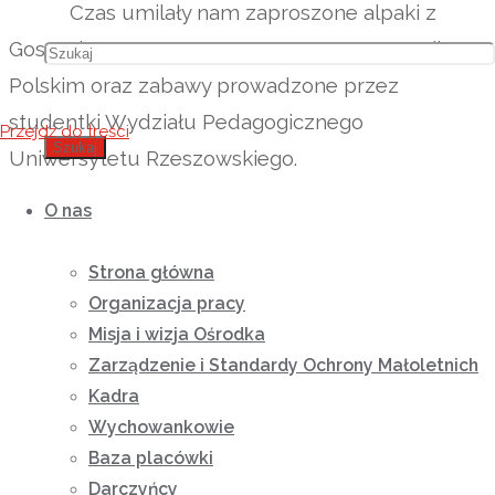
Czas umilały nam zaproszone alpaki z
Gospodarstwa Agroturystycznego w Jaworniku
Polskim oraz zabawy prowadzone przez
studentki Wydziału Pedagogicznego
Przejdź do treści
Szukaj
Uniwersytetu Rzeszowskiego.
O nas
Strona główna
Organizacja pracy
Misja i wizja Ośrodka
Zarządzenie i Standardy Ochrony Małoletnich
Kadra
Wychowankowie
Baza placówki
Darczyńcy