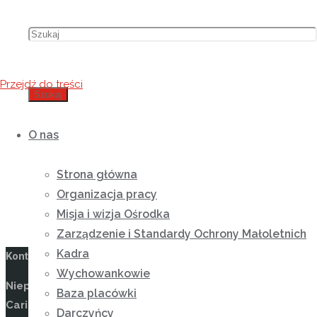
Przejdź do treści
Szukaj
O nas
Strona główna
Organizacja pracy
Misja i wizja Ośrodka
Zarządzenie i Standardy Ochrony Małoletnich
Kadra
Kontakt
Wychowankowie
Niepubliczny Ośrodek Rewalidacyjno-Wychowawczy
Baza placówki
Caritas w Wysokiej
Darczyńcy