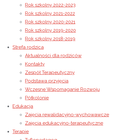
Rok szkolny 2022-2023
Rok szkolny 2021-2022
Środa Popielcowa
Rok szkolny 2020-2021
Dzień Kobiet
Rok szkolny 2019-2020
Rok szkolny 2018-2019
6 marca 2025
Strefa rodzica
7 marca 2025
Rok szkolny 2024-2025
Aktualności dla rodziców
Europejski Dzień Logopedy w naszym Ośrodku
Kontakty
Zespół Terapeutyczny
W dniu 6 marca we wszystkich krajach Unii
Podstawa przyjęcia
Europejskiej obchodzimy dzień logopedy. Z tej
Wczesne Wspomaganie Rozwoju
okazji logopedki przygotowały dla wszystkich
Półkolonie
Edukacja
wychowanków różnego rodzaju ćwiczenia i
Zajęcia rewalidacyjno-wychowawcze
zabawy logopedyczne, angażujące percepcję
Zajęcia edukacyjno-terapeutyczne
wzrokową i słuchową a także ćwiczenia
Terapie
oddechowe i artykulacyjne. Na zakończenie