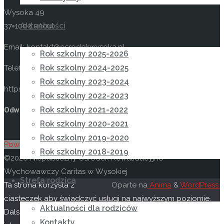
Wysoka 49
Aktualności
37-100 Łańcut
Email: kontakt@osrodekwysoka.pl
Rok szkolny 2025-2026
Rok szkolny 2024-2025
Telefon: (17) 22 58 055
Rok szkolny 2023-2024
https://osrodekwysoka.pl
Rok szkolny 2022-2023
Rok szkolny 2021-2022
Odwiedź nas na facebooku
Rok szkolny 2020-2021
Rok szkolny 2019-2020
Powrót na górę
Rok szkolny 2018-2019
©2026 Niepubliczny Ośrodek Rewalidacyjno-
Wychowawczy Caritas w Wysokiej
Strefa rodzica
Ta strona korzysta z
Oparte na
Anima
&
WordPress.
ciasteczek aby świadczyć usługi na najwyższym poziomie.
Aktualności dla rodziców
Dalsze korzystanie ze strony oznacza, że zgadzasz się na
Kontakty