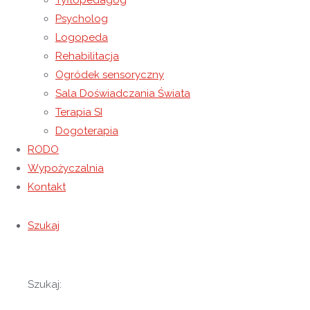
Tyflopedagog
przeczytaliśmy bajkę po tytułem „Proszę mnie
Psycholog
Logopeda
przytulić”. Wychowankowie chętnie i
Rehabilitacja
zaangażowaniem uczestniczyli w warsztatach.
Ogródek sensoryczny
Sala Doświadczania Świata
Terapia SI
Dogoterapia
RODO
Wypożyczalnia
Kontakt
Szukaj
Szukaj: