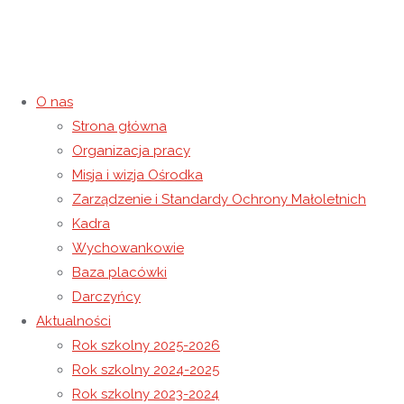
O nas
Strona główna
Europejski Dzień Logopedy
Organizacja pracy
Misja i wizja Ośrodka
6 marca 2025
7 marca 2025
Rok szkolny 2024-2025
Zarządzenie i Standardy Ochrony Małoletnich
Strona główna
Rok szkolny 2024-2025
Europejski Dzień
Kadra
Logopedy
Wychowankowie
Baza placówki
Darczyńcy
Aktualności
Rok szkolny 2025-2026
Rok szkolny 2024-2025
Rok szkolny 2023-2024