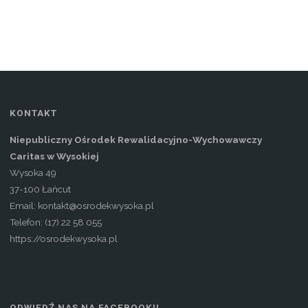
KONTAKT
Niepubliczny Ośrodek Rewalidacyjno-Wychowawczy
Caritas w Wysokiej
Wysoka 49
37-100 Łańcut
Email: kontakt@osrodekwysoka.pl
Telefon: (17) 22 58 055
https://osrodekwysoka.pl
ODWIEDŹ NAS NA FACEBOOKU