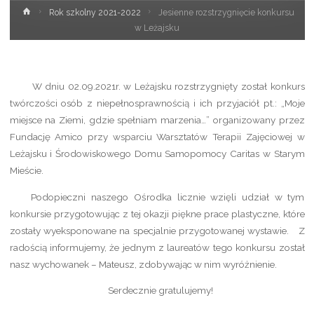
Rok szkolny 2021-2022
Jesienne rozstrzygnięcie konkursu
w Leżajsku
W dniu 02.09.2021r. w Leżajsku rozstrzygnięty został konkurs
twórczości osób z niepełnosprawnością i ich przyjaciół pt.: „Moje
miejsce na Ziemi, gdzie spełniam marzenia…” organizowany przez
Fundację Amico przy wsparciu Warsztatów Terapii Zajęciowej w
Leżajsku i Środowiskowego Domu Samopomocy Caritas w Starym
Mieście.
Podopieczni naszego Ośrodka licznie wzięli udział w tym
konkursie przygotowując z tej okazji piękne prace plastyczne, które
zostały wyeksponowane na specjalnie przygotowanej wystawie. Z
radością informujemy, że jednym z laureatów tego konkursu został
nasz wychowanek – Mateusz, zdobywając w nim wyróżnienie.
Serdecznie gratulujemy!