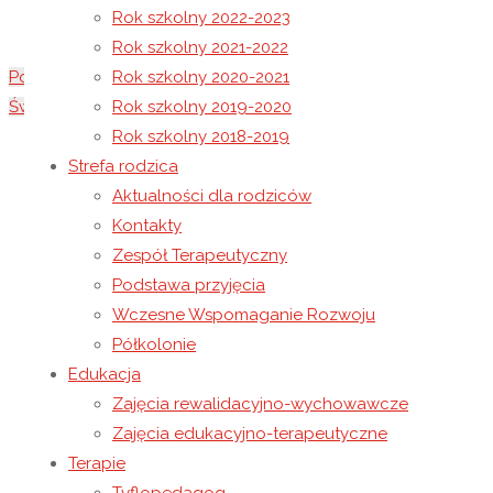
Rok szkolny 2022-2023
Rok szkolny 2021-2022
Podziękowania
Rok szkolny 2020-2021
Światowy Dzień Świadomości Autyzmu
Rok szkolny 2019-2020
Rok szkolny 2018-2019
31 marca 2023
Strefa rodzica
31 marca 2023
Rok szkolny 2022-2023
Aktualności dla rodziców
„Muffinki”
Kontakty
Zespół Terapeutyczny
Babeczki, muffiny, muffinki, dla chłopczyka i dzie
Podstawa przyjęcia
Już do sklepu biegnie Szymek, bo dziś święto jes
Wczesne Wspomaganie Rozwoju
Szybko w sklepie więc kupuje, to, co tylko potrzeb
Półkolonie
Edukacja
Z mamą w kuchni praca wre, każdy już muffinkę c
Zajęcia rewalidacyjno-wychowawcze
Cytrynową, marchewkową, bardzo smaczną no i 
Zajęcia edukacyjno-terapeutyczne
Pyszne to deserki małe, na przyjęcia doskonałe.
Terapie
Z owocami podawane, czekoladą polewane,