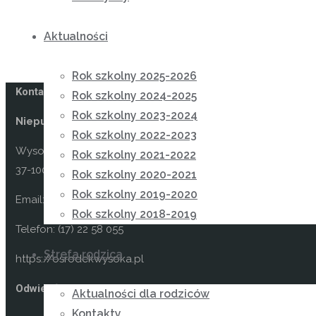
Aktualności
Rok szkolny 2025-2026
Kontakt
Rok szkolny 2024-2025
Rok szkolny 2023-2024
Niepubliczny Ośrodek Rewalidacyjno-Wychowawczy Car
Rok szkolny 2022-2023
Wysoka 49
Rok szkolny 2021-2022
37-100 Łańcut
Rok szkolny 2020-2021
Rok szkolny 2019-2020
Email: kontakt@osrodekwysoka.pl
Rok szkolny 2018-2019
Telefon: (17) 22 58 055
Strefa rodzica
https://osrodekwysoka.pl
Odwiedź nas na facebooku
Aktualności dla rodziców
Kontakty