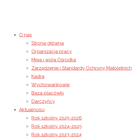
O nas
Strona główna
Każdy czasem potrzebuj
Organizacja pracy
Misja i wizja Ośrodka
Zarządzenie i Standardy Ochrony Małoletnich
31 marca 2023
31 marca 2023
Rok szkolny 2022-2023
Kadra
Strona główna
Rok szkolny 2022-2023
Każdy czasem potrze
Wychowankowie
Baza placówki
Darczyńcy
Aktualności
Rok szkolny 2025-2026
Rok szkolny 2024-2025
Rok szkolny 2023-2024