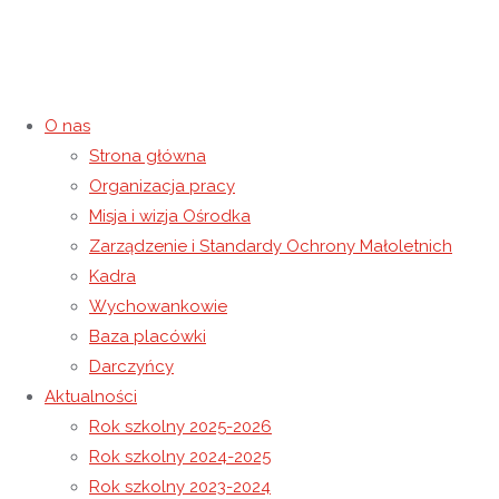
O nas
Strona główna
Konkurs pt. ,,Mój List do Św.
Organizacja pracy
Misja i wizja Ośrodka
Mikołaja”
Zarządzenie i Standardy Ochrony Małoletnich
Kadra
9 grudnia 2021
9 grudnia 2021
Rok szkolny 2021-2022
Wychowankowie
Strona główna
Rok szkolny 2021-2022
Konkurs pt. ,,Mój List
Baza placówki
do Św. Mikołaja”
Darczyńcy
Aktualności
Rok szkolny 2025-2026
Rok szkolny 2024-2025
Rok szkolny 2023-2024