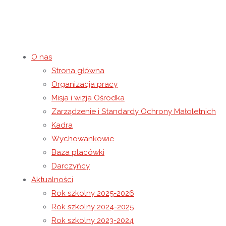
O nas
Strona główna
Listopadowa Alpakotera
Organizacja pracy
Misja i wizja Ośrodka
Zarządzenie i Standardy Ochrony Małoletnich
13 listopada 2025
14 listopada 2025
Rok szkolny 2025-2026
Kadra
Strona główna
Rok szkolny 2025-2026
Listopadowa Alpako
Wychowankowie
Baza placówki
Darczyńcy
Aktualności
Rok szkolny 2025-2026
Rok szkolny 2024-2025
Rok szkolny 2023-2024