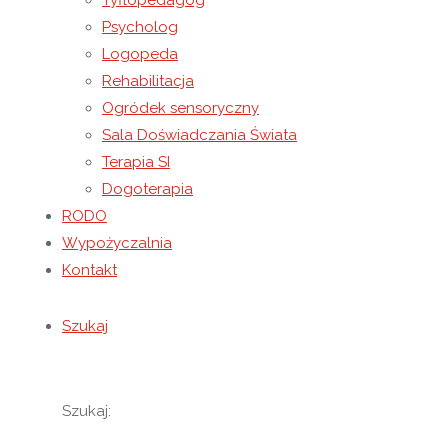
Tyflopedagog
Zajęcia z udziałem alpak stanowiły nie tylko wsp
Psycholog
Logopeda
wychowanków. Na zakończenie spotkania uczestnic
Rehabilitacja
inspirowane alpakami.
Ogródek sensoryczny
Sala Doświadczania Świata
Terapia SI
Dogoterapia
RODO
Wypożyczalnia
Kontakt
Szukaj
Szukaj: