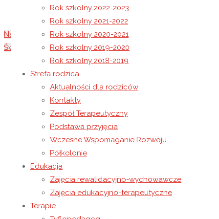
Rok szkolny 2022-2023
Rok szkolny 2021-2022
Narodowe Święto Niepodległości
Rok szkolny 2020-2021
Świętowanie Dnia Niepodległości
Rok szkolny 2019-2020
Rok szkolny 2018-2019
13 listopada 2025
Strefa rodzica
14 listopada 2025
Rok szkolny 2025-2026
Aktualności dla rodziców
Spotkanie z alpakami w naszym Ośrodku
Kontakty
Zespół Terapeutyczny
W dniu 13 listopada 2025 roku wychowankowie N
Podstawa przyjęcia
– odwiedziły ich dwie urocze alpaki Hugo i Luis 
Wczesne Wspomaganie Rozwoju
uczestnikom wiele radości, uśmiechu i spokoju.
Półkolonie
Edukacja
Była to kolejna wizyta alpak w naszym Ośrodku,
Zajęcia rewalidacyjno-wychowawcze
wszystkich dzięki swojemu łagodnemu charakterowi 
Zajęcia edukacyjno-terapeutyczne
Terapie
zwierzętami wywoływał wiele pozytywnych emocji.