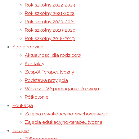
Rok szkolny 2022-2023
Rok szkolny 2021-2022
Oświadczenia rodziców, opiekunów prawnych 26.04.2021-
Rok szkolny 2020-2021
02.05.2021
Rok szkolny 2019-2020
Oświadczenia rodziców, opiekunów prawnych 04.05.2021-
Rok szkolny 2018-2019
16.05.2021
Strefa rodzica
Aktualności dla rodziców
29 kwietnia 2021
Kontakty
29 kwietnia 2021
Rok szkolny 2020-2021
Zespół Terapeutyczny
Podstawa przyjęcia
Wczesne Wspomaganie Rozwoju
Przed nami Majówka, czyli trzy ważne święta – 1 maja –
Półkolonie
Święto Pracy, 2 maja – Święto Flagi oraz Święto Narodowe
Edukacja
3 maja – Rocznica Uchwalenia Konstytucji.
Zajęcia rewalidacyjno-wychowawcze
Wiedza o kraju, w którym się mieszka jest bardzo ważna,
Zajęcia edukacyjno-terapeutyczne
dlatego nasi Podopieczni podczas zajęć przypomnieli sobie
Terapie
jakie barwy ma nasza flaga, jak wygląda mapa oraz godło