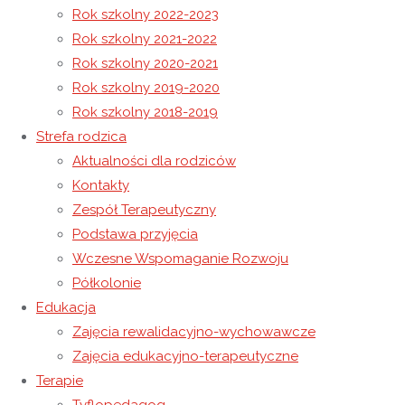
Rok szkolny 2022-2023
Rok szkolny 2021-2022
Dzień Kobiet
Rok szkolny 2020-2021
Pola Nadziei 2025
Rok szkolny 2019-2020
Rok szkolny 2018-2019
20 marca 2025
Strefa rodzica
10 kwietnia 2025
Rok szkolny 2024-2025
Aktualności dla rodziców
Alpakoterapia
Kontakty
Zespół Terapeutyczny
We wtorkowe przedpołudnie po raz
Podstawa przyjęcia
kolejny mieliśmy okazję gościć alpaki w
Wczesne Wspomaganie Rozwoju
Półkolonie
naszym Ośrodku. Są to zajęcia za
Edukacja
Zajęcia rewalidacyjno-wychowawcze
każdym razem gorąco wyczekiwane
Zajęcia edukacyjno-terapeutyczne
przez naszych wychowanków. Każdy z
Terapie