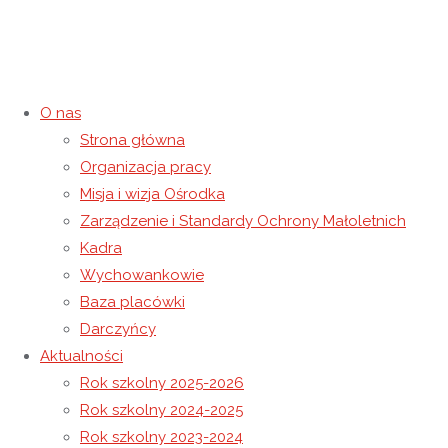
O nas
Strona główna
Marcowa alpakoterapia
Organizacja pracy
Misja i wizja Ośrodka
20 marca 2025
10 kwietnia 2025
Rok szkolny 2024-2025
Zarządzenie i Standardy Ochrony Małoletnich
Strona główna
Rok szkolny 2024-2025
Marcowa
Kadra
alpakoterapia
Wychowankowie
Baza placówki
Darczyńcy
Aktualności
Rok szkolny 2025-2026
Rok szkolny 2024-2025
Rok szkolny 2023-2024