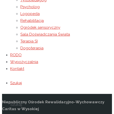
Tyflopedagog
nich, miał możliwość towarzyszenia tym
Psycholog
niezwykle sympatyczny zwierzakom. Z
Logopeda
Rehabilitacja
niecierpliwością wyczekujemy kolejnych
Ogródek sensoryczny
Sala Doświadczania Świata
zajęć, mamy nadzieję, że te odbędą się
Terapia SI
już na świeżym powietrzu!
Dogoterapia
RODO
Wypożyczalnia
Kontakt
Szukaj
Kontakt
Niepubliczny Ośrodek Rewalidacyjno-Wychowawczy
Szukaj:
Caritas w Wysokiej