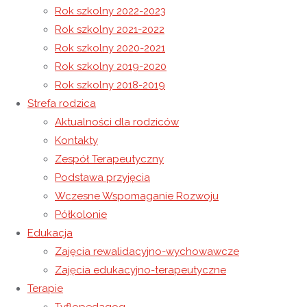
Rok szkolny 2022-2023
Rok szkolny 2021-2022
Rok szkolny 2020-2021
Nauczanie zdalne
Rok szkolny 2019-2020
Rok szkolny 2018-2019
Strefa rodzica
Aktualności dla rodziców
Post chroniony hasłem
Kontakty
Ta zawartość jest chroniona hasłem. Aby go zobaczyć,
Zespół Terapeutyczny
wprowadź swoje hasło poniżej:
Podstawa przyjęcia
Wczesne Wspomaganie Rozwoju
Hasło:
Półkolonie
Edukacja
Zajęcia rewalidacyjno-wychowawcze
Zajęcia edukacyjno-terapeutyczne
Kontakt
Terapie
Niepubliczny Ośrodek Rewalidacyjno-Wychowawczy