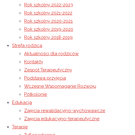
Rok szkolny 2022-2023
Rok szkolny 2021-2022
Rok szkolny 2020-2021
19 listopada 2025
Rok szkolny 2019-2020
19 listopada 2025
Rok szkolny 2025-2026
Rok szkolny 2018-2019
Teatr Eden
Strefa rodzica
Aktualności dla rodziców
Kontakty
Teatr Eden W dniu 18.11.2025 r. gościliśmy aktorów z teatru
Zespół Terapeutyczny
Eden. Spektakl pt.: „Najpiękniejszy prezent” opowiadał
Podstawa przyjęcia
historię małego Piotrusia, który z wytęsknieniem czeka na
Wczesne Wspomaganie Rozwoju
dzień swoich urodzin, ale nie dlatego, że czeka na prezenty,
Półkolonie
a dlatego, że chce go spędzić z mamą. Ta historia
Edukacja
przypomniała nam o tym, że choćby …
Zajęcia rewalidacyjno-wychowawcze
Czytaj więcej
"Teatr Eden"
Zajęcia edukacyjno-terapeutyczne
Terapie
18 listopada 2025
18 listopada 2025
Rok szkolny 2025-2026