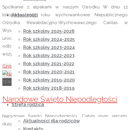
Spotkanie z alpakami w naszym Ośrodku W dniu 13
Aktualności
listopada 2025 roku wychowankowie Niepublicznego
Ośrodka Rewalidacyjno-Wychowawczego Caritas w
Wysokiej mieli niezwykłych gości – odwiedziły ich dwie
Rok szkolny 2025-2026
urocze alpaki Hugo i Luis z Fundacji AMICO. Spotkanie
Rok szkolny 2024-2025
odbyło się w ramach zajęć terapeutycznych i przyniosło
Rok szkolny 2023-2024
wszystkim uczestnikom wiele radości, uśmiechu i spokoju. …
Rok szkolny 2022-2023
Rok szkolny 2021-2022
Czytaj więcej
"Listopadowa Alpakoterapia"
Rok szkolny 2020-2021
Rok szkolny 2019-2020
10 listopada 2025
10 listopada 2025
Rok szkolny 2025-2026
Rok szkolny 2018-2019
Narodowe Święto Niepodległości
Strefa rodzica
Narodowe Święto Niepodległości „Całym mym sercem,
Aktualności dla rodziców
duszą niewinną, Kocham te świętą ziemię rodzinną, Na której
Kontakty