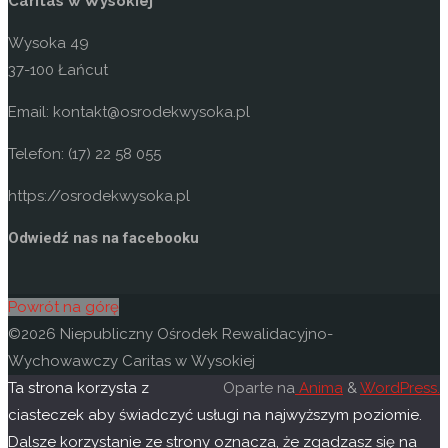
Caritas w Wysokiej
Wysoka 49
37-100 Łańcut
Email: kontakt@osrodekwysoka.pl
Telefon: (17) 22 58 055
https://osrodekwysoka.pl
Odwiedź nas na facebooku
Powrót na górę
©2026 Niepubliczny Ośrodek Rewalidacyjno-
Wychowawczy Caritas w Wysokiej
Ta strona korzysta z
Oparte na
Anima
&
WordPress.
ciasteczek aby świadczyć usługi na najwyższym poziomie.
Dalsze korzystanie ze strony oznacza, że zgadzasz się na