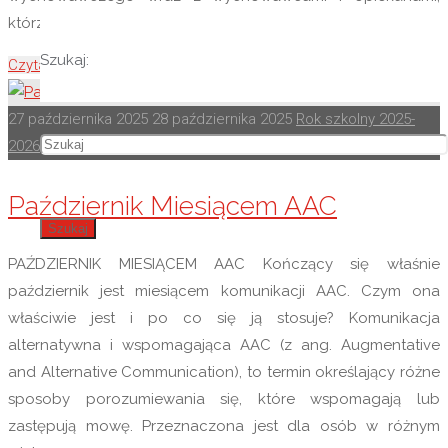
którzy, w …
Szukaj:
Czytaj więcej
"Zajęcia kulinarne"
27 października 2025
28 października 2025
Rok szkolny 2025-
2026
Październik Miesiącem AAC
Szukaj
PAŹDZIERNIK MIESIĄCEM AAC Kończący się właśnie
październik jest miesiącem komunikacji AAC. Czym ona
właściwie jest i po co się ją stosuje? Komunikacja
alternatywna i wspomagająca AAC (z ang. Augmentative
and Alternative Communication), to termin określający różne
sposoby porozumiewania się, które wspomagają lub
zastępują mowę. Przeznaczona jest dla osób w różnym