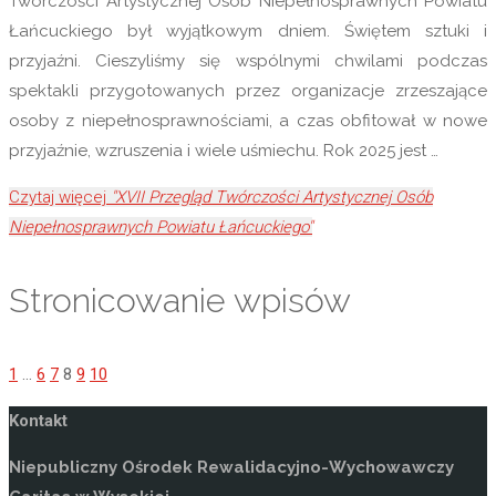
Twórczości Artystycznej Osób Niepełnosprawnych Powiatu
Łańcuckiego był wyjątkowym dniem. Świętem sztuki i
przyjaźni. Cieszyliśmy się wspólnymi chwilami podczas
spektakli przygotowanych przez organizacje zrzeszające
osoby z niepełnosprawnościami, a czas obfitował w nowe
przyjaźnie, wzruszenia i wiele uśmiechu. Rok 2025 jest …
Czytaj więcej
"XVII Przegląd Twórczości Artystycznej Osób
Niepełnosprawnych Powiatu Łańcuckiego"
Stronicowanie wpisów
1
…
6
7
8
9
10
Kontakt
Niepubliczny Ośrodek Rewalidacyjno-Wychowawczy