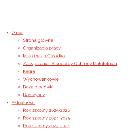
O nas
Strona główna
Organizacja pracy
Niepubliczny Ośrodek
Misja i wizja Ośrodka
Zarządzenie i Standardy Ochrony Małoletnich
Rewalidacyjno-Wychowawczy
Kadra
Wychowankowie
Caritas w Wysokiej
Baza placówki
Darczyńcy
Aktualności
Rok szkolny 2025-2026
Rok szkolny 2024-2025
Rok szkolny 2023-2024