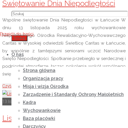
Świętowanie Dnia Niepodległości
Wspólne świętowanie Dnia Niepodległości w Łańcucie W
dniu 13 listopada 2025 roku wychowankowie
Przejdź do treści
Niepublicznego Ośrodka Rewalidacyjno-Wychowawczego
Szukaj
Caritas w Wysokiej odwiedzili Świetlicę Caritas w Łańcucie,
by wspólnie z tamtejszymi seniorami uczcić Narodowe
O nas
Święto Niepodległości. Spotkanie przebiegło w serdecznej i
podniosłej atmosferze, łącząc pokolenia wokół wspólnego
Strona główna
świętowania miłości do Ojczyzny. Uroczystość rozpoczęła …
Organizacja pracy
Czytaj więcej
"Świętowanie Dnia Niepodległości"
Misja i wizja Ośrodka
Zarządzenie i Standardy Ochrony Małoletnich
13 listopada 2025
14 listopada 2025
Rok szkolny 2025-2026
Kadra
Wychowankowie
Listopadowa Alpakoterapia
Baza placówki
Darczyńcy