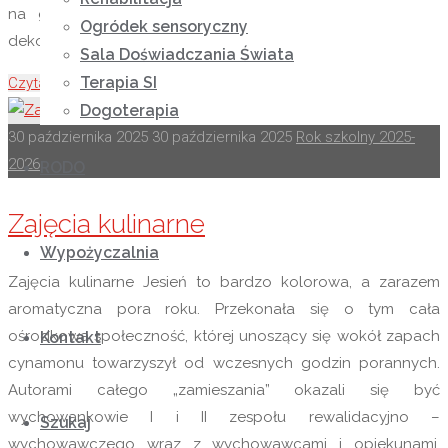
na grobie zmarłych. W naszych pracach plastycznych
Ogródek sensoryczny
dekorowaliśmy znicz, który jest …
Sala Doświadczania Świata
Terapia SI
Czytaj więcej
"Wszystkich Świętych"
Dogoterapia
30 października 2025
30 października 2025
Rok szkolny 2025-
2026
RODO
Zajęcia kulinarne
Wypożyczalnia
Zajęcia kulinarne Jesień to bardzo kolorowa, a zarazem
aromatyczna pora roku. Przekonała się o tym cała
ośrodkowa społeczność, której unoszący się wokół zapach
Kontakt
cynamonu towarzyszył od wczesnych godzin porannych.
Autorami całego „zamieszania” okazali się być
wychowankowie I i II zespołu rewalidacyjno –
Szukaj
wychowawczego wraz z wychowawcami i opiekunami,