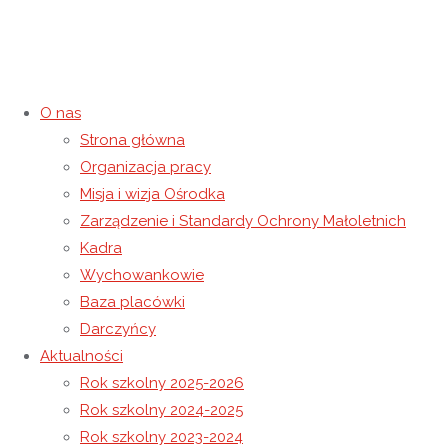
O nas
Strona główna
Piesze wędrówki I grupy
Organizacja pracy
Misja i wizja Ośrodka
edukacyjno-wychowawczej
Zarządzenie i Standardy Ochrony Małoletnich
Kadra
16 czerwca 2017
7 maja 2021
Rok szkolny 2016-2017
Wychowankowie
Strona główna
Rok szkolny 2016-2017
Piesze wędrówki I
Baza placówki
grupy edukacyjno-wychowawczej
Darczyńcy
Aktualności
Rok szkolny 2025-2026
Rok szkolny 2024-2025
Rok szkolny 2023-2024