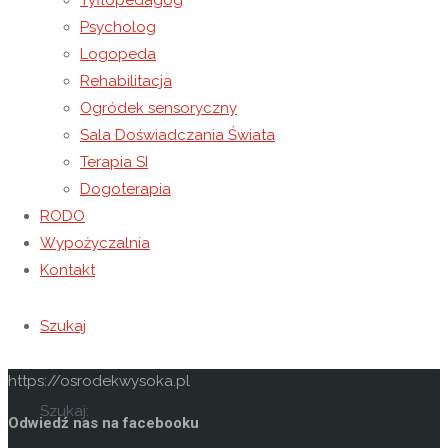
Tyflopedagog
Humor dopisywał nam przez całą trasę, a wesoły śpiew
Psycholog
dodatkowo umilił wspólnie spędzony czas.
Logopeda
Rehabilitacja
Ogródek sensoryczny
Kontakt
Sala Doświadczania Świata
Niepubliczny Ośrodek Rewalidacyjno-Wychowawczy
Terapia SI
Caritas w Wysokiej
Dogoterapia
RODO
Wysoka 49
Wypożyczalnia
37-100 Łańcut
Kontakt
Email: kontakt@osrodekwysoka.pl
Szukaj
Telefon: (17) 22 58 055
https://osrodekwysoka.pl
Szukaj:
Odwiedź nas na facebooku