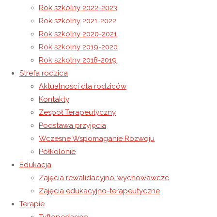
Rok szkolny 2022-2023
Rok szkolny 2021-2022
Wyróżnienie dla Radosława
Rok szkolny 2020-2021
Zakończenie roku szkolnego 2016/2017
Rok szkolny 2019-2020
Rok szkolny 2018-2019
16 czerwca 2017
Strefa rodzica
7 maja 2021
Rok szkolny 2016-2017
Aktualności dla rodziców
9 czerwca 2017 roku był dniem wyjątkowo słonecznym.
Kontakty
Postanowiliśmy skorzystać z tak pięknej pogody i zamiast
Zespół Terapeutyczny
siedzieć w klasie, ochoczo wybraliśmy się na pieszą
Podstawa przyjęcia
wycieczkę po Wysokiej.
Wczesne Wspomaganie Rozwoju
Półkolonie
Edukacja
Po drodze podziwialiśmy piękno otaczającej nas przyrody.
Zajęcia rewalidacyjno-wychowawcze
Głównym punktem wyprawy była wizyta w pobliskim sklepie,
Zajęcia edukacyjno-terapeutyczne
w którym zrobiliśmy drobne zakupy.
Terapie