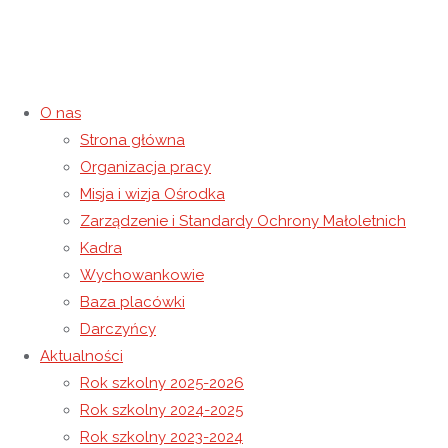
O nas
Strona główna
Półkolonia letnia – dzień II —
Organizacja pracy
Misja i wizja Ośrodka
27 czerwca 2023
27 czerwca 2023
Rok szkolny 2022-2023
Zarządzenie i Standardy Ochrony Małoletnich
Strona główna
Rok szkolny 2022-2023
Półkolonia letnia –
Kadra
dzień II —
Wychowankowie
Baza placówki
Darczyńcy
Aktualności
Rok szkolny 2025-2026
Rok szkolny 2024-2025
Rok szkolny 2023-2024