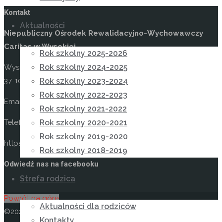
Kontakt
Aktualności
Niepubliczny Ośrodek Rewalidacyjno-Wychowawczy
Caritas w Wysokiej
Rok szkolny 2025-2026
Rok szkolny 2024-2025
Wysoka 49
37-100 Łańcut
Rok szkolny 2023-2024
Rok szkolny 2022-2023
Email: kontakt@osrodekwysoka.pl
Rok szkolny 2021-2022
Telefon: (17) 22 58 055
Rok szkolny 2020-2021
Rok szkolny 2019-2020
https://osrodekwysoka.pl
Rok szkolny 2018-2019
Odwiedź nas na facebooku
Strefa rodzica
Powrót na górę
Aktualności dla rodziców
©2026 Niepubliczny Ośrodek Rewalidacyjno-
Kontakty