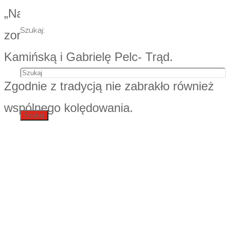
„Najpiękniejsza ozdoba choinkowa”,
Szukaj:
zorganizowanym przez panie Małgorzatę
Kamińską i Gabrielę Pelc- Trąd.
Zgodnie z tradycją nie zabrakło również
wspólnego kolędowania.
Szukaj