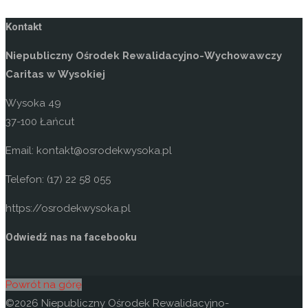
Kontakt
Niepubliczny Ośrodek Rewalidacyjno-Wychowawczy
Caritas w Wysokiej
Wysoka 49
37-100 Łańcut
Email: kontakt@osrodekwysoka.pl
Telefon: (17) 22 58 055
https://osrodekwysoka.pl
Odwiedź nas na facebooku
Powrót na górę
©2026 Niepubliczny Ośrodek Rewalidacyjno-