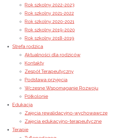
Rok szkolny 2022-2023
Rok szkolny 2021-2022
Grudniowa Msza Święta
Rok szkolny 2020-2021
Życzenia Bożonarodzeniowe
Rok szkolny 2019-2020
Rok szkolny 2018-2019
21 grudnia 2025
Strefa rodzica
21 grudnia 2025
Rok szkolny 2025-2026
Aktualności dla rodziców
„Gwiazda błyszczy nad stajenką,
Kontakty
Zespół Terapeutyczny
drogę światłem znaczy.
Podstawa przyjęcia
Wczesne Wspomaganie Rozwoju
Każdy człowiek dobrej woli,
Półkolonie
Edukacja
Zajęcia rewalidacyjno-wychowawcze
Boga dziś zobaczy”
Zajęcia edukacyjno-terapeutyczne
Terapie
Boże Narodzenie to w polskiej tradycji