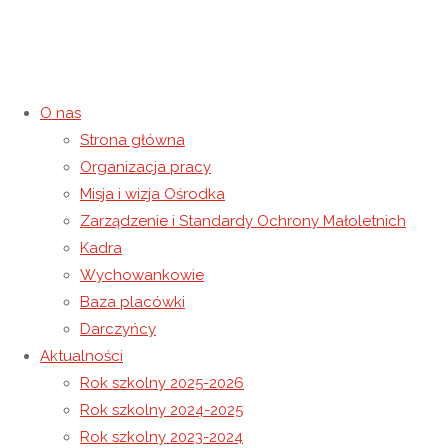
O nas
Strona główna
Spotkanie Opłatkowe
Organizacja pracy
Misja i wizja Ośrodka
21 grudnia 2025
21 grudnia 2025
Rok szkolny 2025-2026
Zarządzenie i Standardy Ochrony Małoletnich
Strona główna
Rok szkolny 2025-2026
Spotkanie Opłatkowe
Kadra
Wychowankowie
Baza placówki
Darczyńcy
Aktualności
Rok szkolny 2025-2026
Rok szkolny 2024-2025
Rok szkolny 2023-2024