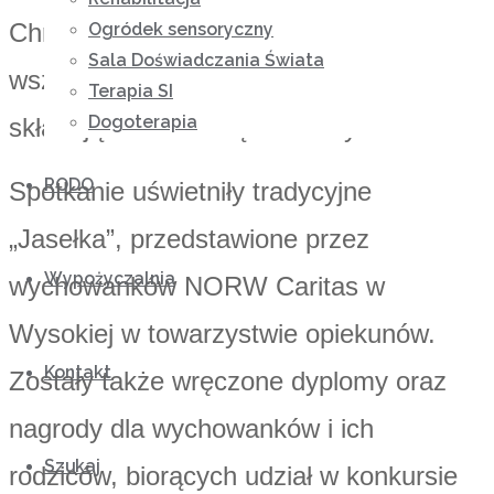
Chrystusa, a po wspólnej modlitwie
Ogródek sensoryczny
Sala Doświadczania Świata
wszyscy dzieliliśmy się opłatkiem,
Terapia SI
Dogoterapia
składając sobie świąteczne życzenia.
RODO
Spotkanie uświetniły tradycyjne
„Jasełka”, przedstawione przez
Wypożyczalnia
wychowanków NORW Caritas w
Wysokiej w towarzystwie opiekunów.
Kontakt
Zostały także wręczone dyplomy oraz
nagrody dla wychowanków i ich
Szukaj
rodziców, biorących udział w konkursie