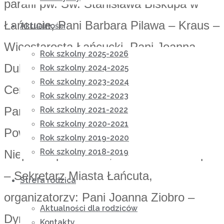
parafii pw. Św. Stanisława Biskupa w
Łańcucie, Pani Barbara Pilawa – Kraus –
Aktualności
Wicestarosta Łańcucki
,
Pani Joanna
Rok szkolny 2025-2026
Dubiel – Sowa – Dyrektor Powiatowego
Rok szkolny 2024-2025
Rok szkolny 2023-2024
Centrum Pomocy Rodzinie w Łańcucie,
Rok szkolny 2022-2023
Pani Jadwiga Cwynar – Dyrektor
Rok szkolny 2021-2022
Rok szkolny 2020-2021
Powiatowego Zespołu ds. Orzekania o
Rok szkolny 2019-2020
Rok szkolny 2018-2019
Niepełnosprawności, Pan Konrad Krupa
– Sekretarz Miasta Łańcuta,
Strefa rodzica
organizatorzy: Pani Joanna Ziobro –
Aktualności dla rodziców
Dyrektor Niepublicznego Ośrodka
Kontakty