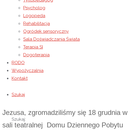
Tyflopedagog
jedno z najpiękniejszych i najbardziej
Psycholog
Logopeda
wyczekiwanych świąt w roku. Choć jego
Rehabilitacja
Ogródek sensoryczny
fundamentem jest upamiętnienie
Sala Doświadczania Świata
narodzin Jezusa Chrystusa, dla wielu z
Terapia SI
Dogoterapia
nas stało się ono przede wszystkim
RODO
symbolem nadziei, pojednania oraz
Wypożyczalnia
Kontakt
ciepła domowego ogniska.
Szukaj
W atmosferze oczekiwania na narodziny
Jezusa, zgromadziliśmy się 18 grudnia w
Szukaj:
sali teatralnej Domu Dziennego Pobytu