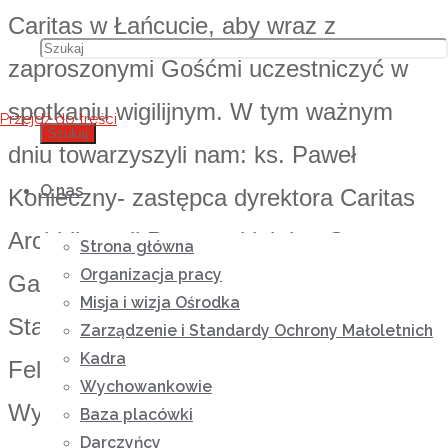
Caritas w Łańcucie, aby wraz z
zaproszonymi Gośćmi uczestniczyć w
spotkaniu wigilijnym. W tym ważnym
Przejdź do treści
Szukaj
dniu towarzyszyli nam: ks. Paweł
O nas
Konieczny- zastępca dyrektora Caritas
Archidiecezji Przemyskiej, ks. Grzegorz
Strona główna
Organizacja pracy
Garbacz- Proboszcz parafii pw. Św.
Misja i wizja Ośrodka
Stanisława Biskupa w Łańcucie, ks. prał.
Zarządzenie i Standardy Ochrony Małoletnich
Kadra
Feliks Paściak z parafii św. Małgorzaty w
Wychowankowie
Wysokiej, ks. Zbigniew Malec- rezydent
Baza placówki
Darczyńcy