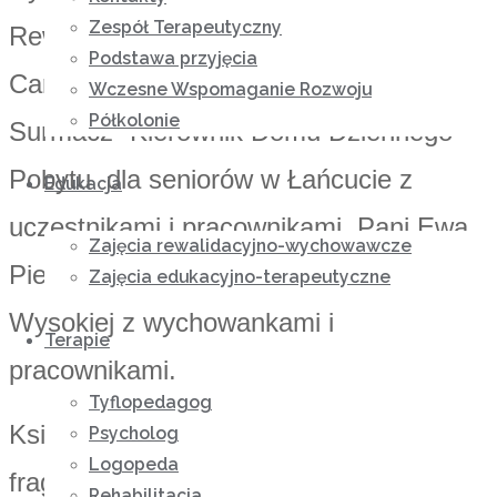
Zespół Terapeutyczny
Rewalidacyjno – Wychowawczego
Podstawa przyjęcia
Caritas w Wysokiej, Pani Janina
Wczesne Wspomaganie Rozwoju
Półkolonie
Surmacz- Kierownik Domu Dziennego
Pobytu dla seniorów w Łańcucie z
Edukacja
uczestnikami i pracownikami, Pani Ewa
Zajęcia rewalidacyjno-wychowawcze
Pierzga wicedyrektor NORW Caritas w
Zajęcia edukacyjno-terapeutyczne
Wysokiej z wychowankami i
Terapie
pracownikami.
Tyflopedagog
Ksiądz Grzegorz Garbacz odczytał
Psycholog
Logopeda
fragment Ewangelii o narodzeniu Jezusa
Rehabilitacja