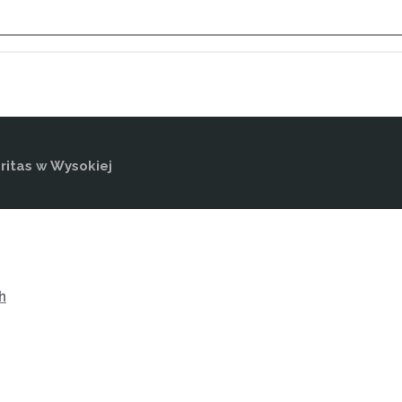
itas w Wysokiej
h