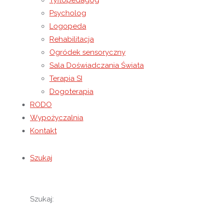
Tyflopedagog
Psycholog
Wychowankowie NORW Caritas w prezencie dla swoich najbli
Logopeda
w postaci Świętej Rodziny, królów, pastuszków, aniołków or
Rehabilitacja
brawami, a dodatkowym wynagrodzeniem było wzruszenie 
Ogródek sensoryczny
Dziękujemy wszystkim, którzy przyczynili się do tego, aby 
Sala Doświadczania Świata
Terapia SI
Dogoterapia
RODO
Wypożyczalnia
Kontakt
Szukaj
Szukaj: