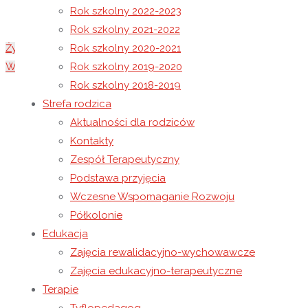
Rok szkolny 2022-2023
Rok szkolny 2021-2022
Życzenia na Boże Narodzenie 2016
Rok szkolny 2020-2021
Wyróżnienie dla Wiktorii
Rok szkolny 2019-2020
Rok szkolny 2018-2019
19 stycznia 2017
Strefa rodzica
10 maja 2021
Rok szkolny 2016-2017
Aktualności dla rodziców
Kontakty
Zespół Terapeutyczny
Podstawa przyjęcia
Wczesne Wspomaganie Rozwoju
Półkolonie
18 stycznia 2017 roku obchodziliśmy Dzień Babci i Dzia
Edukacja
uroczystość odbyła się w Gminnym Ośrodku Kultury w Wysok
Zajęcia rewalidacyjno-wychowawcze
Zebranych gości serdecznie powitała i zaprosiła do ws
Zajęcia edukacyjno-terapeutyczne
wydarzenia zaszczycili wicestarosta pani Barbara Pilawa
Terapie
Jezusa na Nowy Rok 2017.