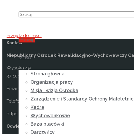
Przejdź do treści
Szukaj
Kontakt
Niepubliczny Ośrodek Rewalidacyjno-Wychowawczy Car
O nas
Wysoka 49
Strona główna
37-100 Łańcut
Organizacja pracy
Email: kontakt@osrodekwysoka.pl
Misja i wizja Ośrodka
Zarządzenie i Standardy Ochrony Małoletnic
Telefon: (17) 22 58 055
Kadra
https://osrodekwysoka.pl
Wychowankowie
Baza placówki
Odwiedź nas na facebooku
Darczyńcy