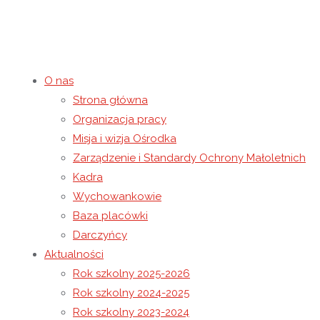
O nas
Strona główna
Spotkanie opłatkowe – D
Organizacja pracy
Misja i wizja Ośrodka
Zarządzenie i Standardy Ochrony Małoletnich
19 stycznia 2017
10 maja 2021
Rok szkolny 2016-2017
Kadra
Strona główna
Rok szkolny 2016-2017
Spotkanie opłatkowe 
Wychowankowie
Baza placówki
Darczyńcy
Aktualności
Rok szkolny 2025-2026
Rok szkolny 2024-2025
Rok szkolny 2023-2024