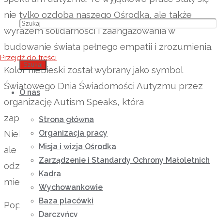
nie tylko ozdobą naszego Ośrodka, ale także
wyrazem solidarności i zaangażowania w
budowanie świata pełnego empatii i zrozumienia.
Przejdź do treści
Szukaj
Kolor niebieski został wybrany jako symbol
Światowego Dnia Świadomości Autyzmu przez
O nas
organizację Autism Speaks, która
zapoczątkowała globalną akcję „Light It Up Blue”.
Strona główna
Niebieski kojarzy się ze spokojem, wyciszeniem,
Organizacja pracy
Misja i wizja Ośrodka
ale także z nieprzewidywalnością, co
Zarządzenie i Standardy Ochrony Małoletnich
odzwierciedla wyzwania, z jakimi na co dzień
Kadra
mierzą się osoby w spektrum autyzmu.
Wychowankowie
Baza placówki
Poprzez takie inicjatywy jak ta, pragniemy nie
Darczyńcy