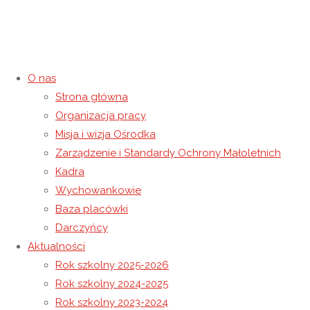
O nas
Strona główna
Światowy Dzień Świadomości
Organizacja pracy
Misja i wizja Ośrodka
Autyzmu
Zarządzenie i Standardy Ochrony Małoletnich
Kadra
2 kwietnia 2025
10 kwietnia 2025
Rok szkolny 2024-2025
Wychowankowie
Strona główna
Rok szkolny 2024-2025
Światowy Dzień
Baza placówki
Świadomości Autyzmu
Darczyńcy
Aktualności
Rok szkolny 2025-2026
Rok szkolny 2024-2025
Rok szkolny 2023-2024