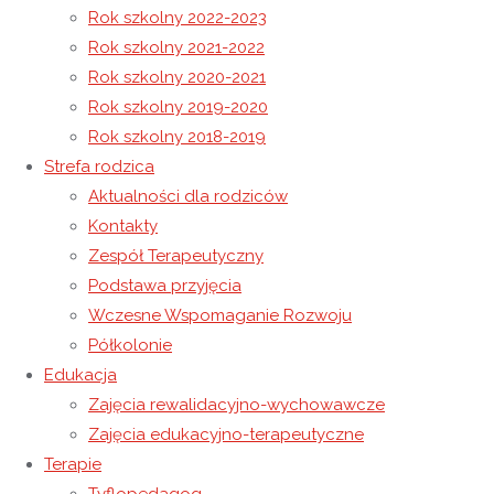
Rok szkolny 2022-2023
Rok szkolny 2021-2022
ŻONKILE
Rok szkolny 2020-2021
Spotkanie z Rodzicami, Wiosenno-Świąteczne Warsztaty.
Rok szkolny 2019-2020
Rok szkolny 2018-2019
2 kwietnia 2025
Strefa rodzica
10 kwietnia 2025
Rok szkolny 2024-2025
Aktualności dla rodziców
Światowy Dzień Świadomości
Kontakty
Zespół Terapeutyczny
Autyzmu w Niepublicznym Ośrodku
Podstawa przyjęcia
Rewalidacyjno-Wychowawczym
Wczesne Wspomaganie Rozwoju
Półkolonie
Caritas w Wysokiej
Edukacja
Zajęcia rewalidacyjno-wychowawcze
2 kwietnia obchodzimy Światowy Dzień
Zajęcia edukacyjno-terapeutyczne
Świadomości Autyzmu – wyjątkowe święto, które
Terapie