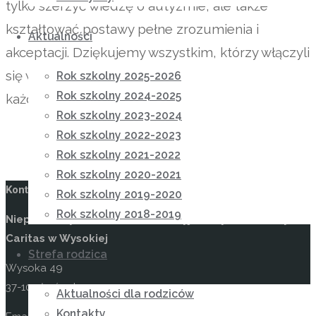
tylko szerzyć wiedzę o autyzmie, ale także
kształtować postawy pełne zrozumienia i
Aktualności
akceptacji. Dziękujemy wszystkim, którzy włączyli
się w obchody tego dnia i wspólnie pokazali, że
Rok szkolny 2025-2026
Rok szkolny 2024-2025
każdy zasługuje na szacunek i wsparcie.
Rok szkolny 2023-2024
Rok szkolny 2022-2023
Rok szkolny 2021-2022
Rok szkolny 2020-2021
Kontakt
Rok szkolny 2019-2020
Rok szkolny 2018-2019
Niepubliczny Ośrodek Rewalidacyjno-Wychowawczy
Caritas w Wysokiej
Strefa rodzica
Wysoka 49
37-100 Łańcut
Aktualności dla rodziców
Kontakty