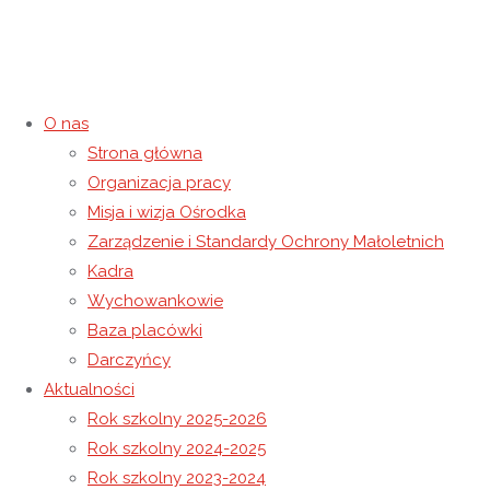
O nas
Strona główna
Urodziny Jakuba i Julii
Organizacja pracy
Misja i wizja Ośrodka
29 maja 2026
29 maja 2026
Rok szkolny 2025-2026
Zarządzenie i Standardy Ochrony Małoletnich
Strona główna
Rok szkolny 2025-2026
Urodziny Jakuba i
Kadra
Julii
Wychowankowie
Baza placówki
Darczyńcy
Aktualności
Rok szkolny 2025-2026
Rok szkolny 2024-2025
Rok szkolny 2023-2024