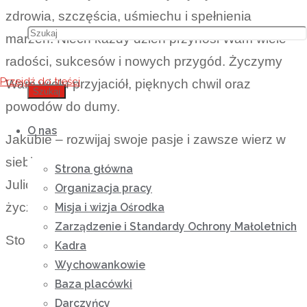
zdrowia, szczęścia, uśmiechu i spełnienia
marzeń. Niech każdy dzień przynosi Wam wiele
radości, sukcesów i nowych przygód. Życzymy
Przejdź do treści
Wam wielu przyjaciół, pięknych chwil oraz
Szukaj
powodów do dumy.
O nas
Jakubie – rozwijaj swoje pasje i zawsze wierz w
siebie.
Strona główna
Julio – niech każdy dzień będzie pełen radości,
Organizacja pracy
życzliwości i pięknych niespodzianek.
Misja i wizja Ośrodka
Zarządzenie i Standardy Ochrony Małoletnich
Sto lat dla Jakuba i Julii!
Kadra
Wychowankowie
Baza placówki
Darczyńcy