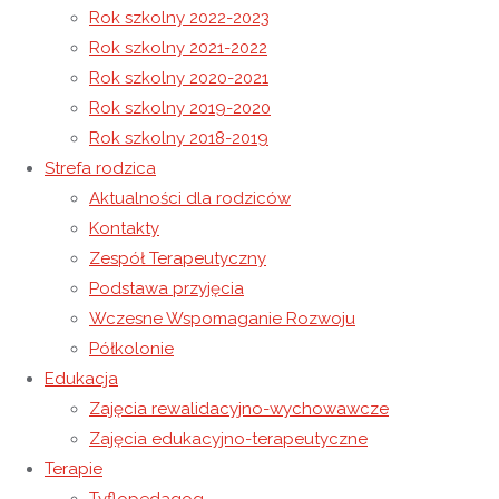
Rok szkolny 2022-2023
Rok szkolny 2021-2022
Teatr Eden – „Skarb w mieście”
Rok szkolny 2020-2021
Międzynarodowy Dzień Dziecka
Rok szkolny 2019-2020
Rok szkolny 2018-2019
29 maja 2026
Strefa rodzica
29 maja 2026
Rok szkolny 2025-2026
Aktualności dla rodziców
Kontakty
Zespół Terapeutyczny
Urodziny Jakuba i Julii
Podstawa przyjęcia
Wczesne Wspomaganie Rozwoju
W ostatnich dniach w Ośrodku odbyła się
Półkolonie
Edukacja
wyjątkowa uroczystość – swoje urodziny
Zajęcia rewalidacyjno-wychowawcze
świętowali Jakub oraz Julia. Jakub skończył 10
Zajęcia edukacyjno-terapeutyczne
lat, a Julia 11 lat. Był to dzień pełen radości,
Terapie
uśmiechów i wspaniałej zabawy.