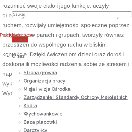
rozumieć swoje ciało i jego funkcje, uczyły
orientacji w otoczeniu oraz kontroli nad własnym
ruchem, rozwijały umiejętności społeczne poprzez
aktywność w parach i grupach, tworzyły również
Przejdź do treści
Szukaj
przestrzeń do wspólnego ruchu w bliskim
kontakcie. Dzięki ćwiczeniom dzieci oraz dorośli
O nas
doskonalili możliwości radzenia sobie ze stresem i
Strona główna
napięciem. Dziękujemy za wspólny, efektywnie
Organizacja pracy
wykorzystany czas dla dobra naszych
Misja i wizja Ośrodka
Wychowanków.
Zarządzenie i Standardy Ochrony Małoletnich
Kadra
Wychowankowie
Baza placówki
Darczyńcy