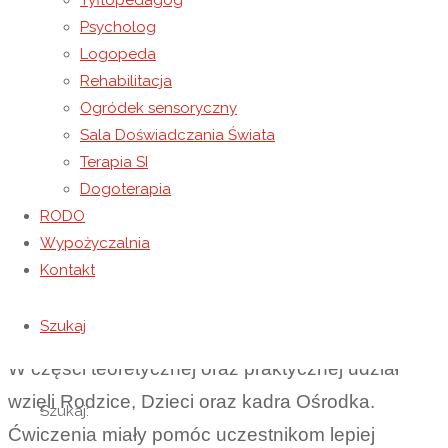
Tyflopedagog
terapeutkę Weronikę Sherborne, która oparta jest
Psycholog
na naturalnych potrzebach ruchowych człowieka.
Logopeda
Rehabilitacja
Przedstawicielki Poradni Psychologiczno-
Ogródek sensoryczny
Pedagogicznej w Łańcucie Pani pedagog
Sala Doświadczania Świata
Magdalena Kozera i Pani psycholog Izabela
Terapia SI
Zdańko podczas prelekcji przekazały informacje
Dogoterapia
RODO
na temat wymienionej metody, przedstawiły
Wypożyczalnia
korzyści z jej stosowania, poinformowały o
Kontakt
możliwościach jej wykorzystania w pracy z
różnymi grupami wychowanków.
Szukaj
W części teoretycznej oraz praktycznej udział
wzięli Rodzice, Dzieci oraz kadra Ośrodka.
Szukaj:
Ćwiczenia miały pomóc uczestnikom lepiej