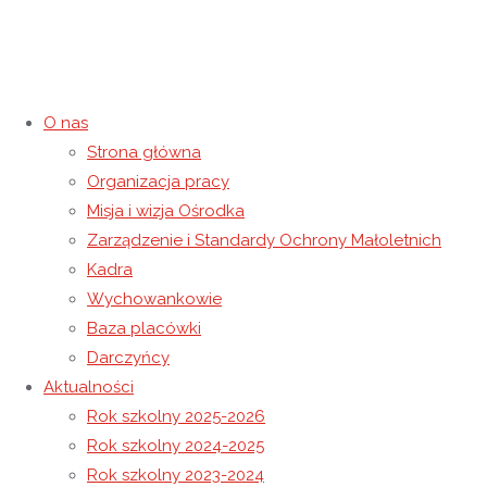
O nas
Strona główna
Warsztaty dla Rodziców
Organizacja pracy
Misja i wizja Ośrodka
11 lutego 2025
11 lutego 2025
Rok szkolny 2024-2025
/
Zarządzenie i Standardy Ochrony Małoletnich
Wiadomości
Kadra
Strona główna
Rok szkolny 2024-2025
Warsztaty dla
Wychowankowie
Rodziców
Baza placówki
Darczyńcy
Aktualności
Rok szkolny 2025-2026
Rok szkolny 2024-2025
Rok szkolny 2023-2024