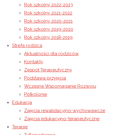
Rok szkolny 2022-2023
Rok szkolny 2021-2022
Archidiecezjalny Dzień Chorego w Wysokiej.
Rok szkolny 2020-2021
Lutowa Alpakoterapia
Rok szkolny 2019-2020
Rok szkolny 2018-2019
11 lutego 2025
Strefa rodzica
11 lutego 2025
Rok szkolny 2024-2025
/
Wiadomości
Aktualności dla rodziców
Kontakty
Warsztaty dla Rodziców z metody Ruchu
Zespół Terapeutyczny
Podstawa przyjęcia
Rozwijającego Weroniki Sherborne
Wczesne Wspomaganie Rozwoju
Półkolonie
W dniu 10 lutego 2025 roku w Ośrodku odbyły się
Edukacja
warsztaty dla Rodziców naszych Wychowanków.
Zajęcia rewalidacyjno-wychowawcze
Podczas spotkania korzystano z elementów
Zajęcia edukacyjno-terapeutyczne
Terapie
metody opracowanej przez brytyjską pedagog i