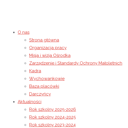
O nas
Strona główna
Warsztaty edukacyjno-pr
Organizacja pracy
Misja i wizja Ośrodka
Zarządzenie i Standardy Ochrony Małoletnich
28 maja 2026
7 czerwca 2026
Rok szkolny 2025-2026
Kadra
Strona główna
Rok szkolny 2025-2026
Warsztaty edukacyjno
Wychowankowie
Baza placówki
Darczyńcy
Aktualności
Rok szkolny 2025-2026
Rok szkolny 2024-2025
Rok szkolny 2023-2024