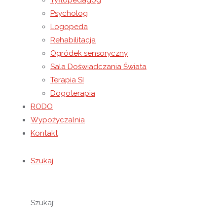
Tyflopedagog
Największą atrakcją okazała się możliwość bezpoś
Psycholog
przyjrzeć się ich wyglądowi. Spotkanie wzbudziło 
Logopeda
Rehabilitacja
Warsztaty były doskonałą okazją do poszerzenia 
Ogródek sensoryczny
odwiedziny i ciekawe zajęcia.
Sala Doświadczania Świata
Terapia SI
Dogoterapia
RODO
Wypożyczalnia
Kontakt
Szukaj
Szukaj: