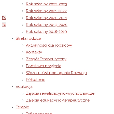
Rok szkolny 2022-2023
Rok szkolny 2021-2022
Dzień Matki
Rok szkolny 2020-2021
Teatr Eden – „Skarb w mieście”
Rok szkolny 2019-2020
Rok szkolny 2018-2019
28 maja 2026
Strefa rodzica
7 czerwca 2026
Rok szkolny 2025-2026
Aktualności dla rodziców
Kontakty
Warsztaty przyrodniczo-edukacyjne w 
Zespół Terapeutyczny
Podstawa przyjęcia
Wczesne Wspomaganie Rozwoju
26 maja w Ośrodku odbyły się ciekawe warsztaty
Półkolonie
między innymi aguti oraz szczura.
Edukacja
Zajęcia rewalidacyjno-wychowawcze
W trakcie warsztatów wychowankowie mogli dowied
Zajęcia edukacyjno-terapeutyczne
opowiedziała także o ich sposobie życia, rozmnaż
Terapie