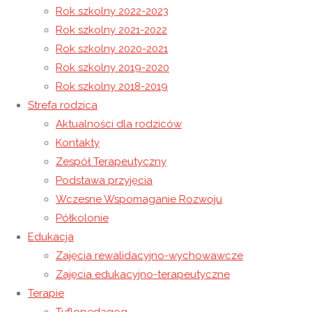
Rok szkolny 2022-2023
Rok szkolny 2021-2022
Kino za rogiem
Rok szkolny 2020-2021
Dzień Kolorowej skarpetki
Rok szkolny 2019-2020
Rok szkolny 2018-2019
Strefa rodzica
11 marca 2019
Aktualności dla rodziców
26 grudnia 2020
Rok szkolny 2018-2019
Kontakty
W piątek 01.03 2019 r. wychowankowie i pracownicy NORW
Zespół Terapeutyczny
Caritas w Wysokiej na zaproszenie dyrekcji oraz uczniów
Podstawa przyjęcia
udali się do Szkoły Podstawowej w Kraczkowej. Spotkanie
Wczesne Wspomaganie Rozwoju
miało charakter integracyjny, w trakcie którego rozegrane
Półkolonie
zostały zawody sportowe w mini piłkę nożną, w boccia oraz
Edukacja
rzuty do kosza. Rozgrywki przebiegły w bardzo miłej i
Zajęcia rewalidacyjno-wychowawcze
przyjaznej atmosferze, z zachowaniem zasady „fair play”, nie
Zajęcia edukacyjno-terapeutyczne
zabrakło też elementów rywalizacji i współzawodnictwa.
Terapie
Wszyscy bawili się wyśmienicie, a na zakończenie zmagań