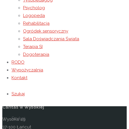
Tyflopedagog
zmęczeni uczestnicy mogli posilić się pączkami i sokiem.
Psycholog
Nieco zmęczeni, ale w pełni zadowoleni z przebiegu
Logopeda
spotkania po godzinie 12.00 wróciliśmy do NORW Caritas w
Rehabilitacja
Wysokiej.
Ogródek sensoryczny
Sala Doświadczania Świata
Dyrekcji, nauczycielom i uczniom Szkoły Podstawowej w
Terapia SI
Kraczkowej serdecznie dziękujemy za miłe przyjęcie oraz
Dogoterapia
organizację spotkania, cieszymy się ze wspólnie
RODO
spędzonego czasu. Mamy nadzieję na dalszą współpracę.
Wypożyczalnia
Kontakt
Kontakt
Szukaj
Niepubliczny Ośrodek Rewalidacyjno-Wychowawczy
Caritas w Wysokiej
Szukaj:
Wysoka 49
37-100 Łańcut