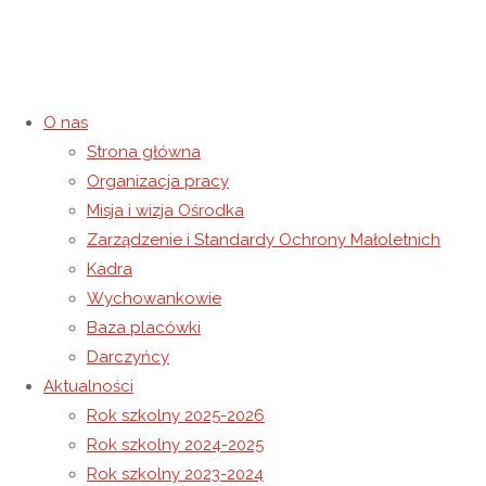
O nas
Strona główna
Organizacja pracy
Wyjazd integracyjny do Szkoły
Misja i wizja Ośrodka
Zarządzenie i Standardy Ochrony Małoletnich
Podstawowej w Kraczkowej
Kadra
Wychowankowie
11 marca 2019
26 grudnia 2020
Rok szkolny 2018-2019
Baza placówki
Strona główna
Rok szkolny 2018-2019
Wyjazd integracyjny
Darczyńcy
do Szkoły Podstawowej w Kraczkowej
Aktualności
Rok szkolny 2025-2026
Rok szkolny 2024-2025
Rok szkolny 2023-2024