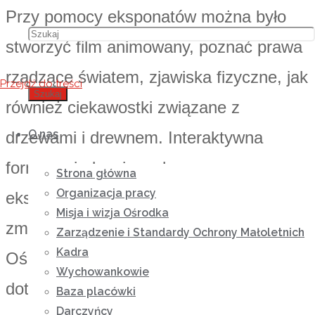
Przy pomocy eksponatów można było
stworzyć film animowany, poznać prawa
rządzące światem, zjawiska fizyczne, jak
Przejdź do treści
Szukaj
również ciekawostki związane z
O nas
drzewami i drewnem. Interaktywna
forma zwiedzania, zabawa z
Strona główna
Organizacja pracy
eksponatami angażowała jak najwięcej
Misja i wizja Ośrodka
zmysłów. Wychowankowie, Kadra
Zarządzenie i Standardy Ochrony Małoletnich
Kadra
Ośrodka oraz Rodzice mogli eksponaty
Wychowankowie
dotykać, uruchamiać, eksperymentować
Baza placówki
Darczyńcy