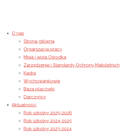
O nas
Strona główna
Wystawa Mobilna
Organizacja pracy
Misja i wizja Ośrodka
16 kwietnia 2025
16 kwietnia 2025
Rok szkolny 2024-2025
Zarządzenie i Standardy Ochrony Małoletnich
Strona główna
Rok szkolny 2024-2025
Wystawa Mobilna
Kadra
Wychowankowie
Baza placówki
Darczyńcy
Aktualności
Rok szkolny 2025-2026
Rok szkolny 2024-2025
Rok szkolny 2023-2024