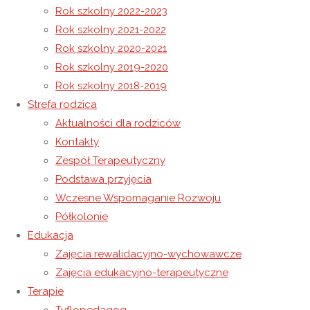
Rok szkolny 2022-2023
Rok szkolny 2021-2022
Tradycyjna Palma Wielkanocna
Rok szkolny 2020-2021
Życzenia Wielkanocne
Rok szkolny 2019-2020
Rok szkolny 2018-2019
16 kwietnia 2025
Strefa rodzica
16 kwietnia 2025
Rok szkolny 2024-2025
Aktualności dla rodziców
Multisensoryczne poznawanie
Kontakty
Zespół Terapeutyczny
eksponatów na wystawie mobilnej
Podstawa przyjęcia
Podkarpackiego Centrum Nauki
Wczesne Wspomaganie Rozwoju
Półkolonie
„Łukasiewicz”
Edukacja
Zajęcia rewalidacyjno-wychowawcze
We wtorek 15.04.2025 do sali Dziennego
Zajęcia edukacyjno-terapeutyczne
Terapie
Domu Pomocy „Caritas” w Łańcucie