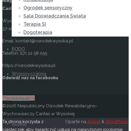
Niepubliczny Ośrodek Rewalidacyjno-Wychowawczy
Ogródek sensoryczny
Caritas w Wysokiej
Sala Doświadczania Świata
Wysoka 49
Terapia SI
37-100 Łańcut
Dogoterapia
Email: kontakt@osrodekwysoka.pl
RODO
Telefon: (17) 22 58 055
https://osrodekwysoka.pl
Wypożyczalnia
Odwiedź nas na facebooku
Powrót na górę
Kontakt
©2026 Niepubliczny Ośrodek Rewalidacyjno-
Wychowawczy Caritas w Wysokiej
Ta strona korzysta z
Oparte na
Anima
&
WordPress.
Szukaj
ciasteczek aby świadczyć usługi na najwyższym poziomie.