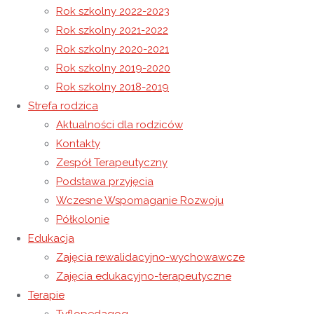
Rok szkolny 2022-2023
Rok szkolny 2021-2022
Dzień Pieczonego Ziemniaka
Rok szkolny 2020-2021
„Pola Nadziei” – jesień 2024
Rok szkolny 2019-2020
Rok szkolny 2018-2019
Strefa rodzica
1 listopada 2024
Aktualności dla rodziców
1 listopada 2024
Rok szkolny 2024-2025
Kontakty
Cóż to był za dzień!
Zespół Terapeutyczny
Podstawa przyjęcia
W dniu 29 października 2024 roku odbył się XVI
Wczesne Wspomaganie Rozwoju
Przegląd Twórczości Artystycznej Osób
Półkolonie
Edukacja
Niepełnosprawnych Powiatu Łańcuckiego.
Zajęcia rewalidacyjno-wychowawcze
Tegoroczne obchody odbyły się w przepięknej
Zajęcia edukacyjno-terapeutyczne
Sali w Hotelu Łańcut, wzięło w nich udział niemal
Terapie
500 osób niepełnosprawnych z Powiatu