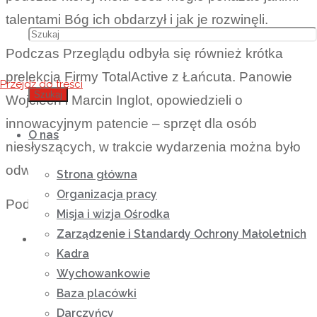
talentami Bóg ich obdarzył i jak je rozwinęli.
Podczas Przeglądu odbyła się również krótka
prelekcja Firmy TotalActive z Łańcuta. Panowie
Przejdź do treści
Szukaj
Wojciech i Marcin Inglot, opowiedzieli o
innowacyjnym patencie – sprzęt dla osób
O nas
niesłyszących, w trakcie wydarzenia można było
odwiedzić stoisko firmy.
Strona główna
Organizacja pracy
Podczas tego wydarzenia gościliśmy:
Misja i wizja Ośrodka
Zarządzenie i Standardy Ochrony Małoletnich
przedstawicieli i podopiecznych organizacji
Kadra
działających na rzecz osób
Wychowankowie
niepełnosprawnych w Powiecie Łańcuckim
Baza placówki
oraz ich rodziców, to właśnie oni tworzyli ten
Darczyńcy