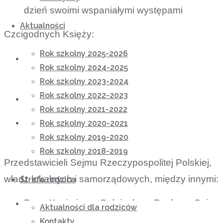
dzień swoimi wspaniałymi występami
Aktualności
Czcigodnych Księży:
Rok szkolny 2025-2026
Księdza Artura Jańca – Dyrektora Caritas
Rok szkolny 2024-2025
Archidiecezji Przemyskiej,
Rok szkolny 2023-2024
Rok szkolny 2022-2023
Księdza Pawła Koniecznego, wicedyrektora
Rok szkolny 2021-2022
Ks. Feliksa Paściaka, proboszcza parafii w
Rok szkolny 2020-2021
Rok szkolny 2019-2020
Wysokiej.
Rok szkolny 2018-2019
Przedstawicieli Sejmu Rzeczypospolitej Polskiej,
władz lokalnych i samorządowych, między innymi:
Strefa rodzica
Pana Kazimierza Gołojucha – Posła na Sejm
Aktualności dla rodziców
Rzeczypospolitej Polskiej
Kontakty