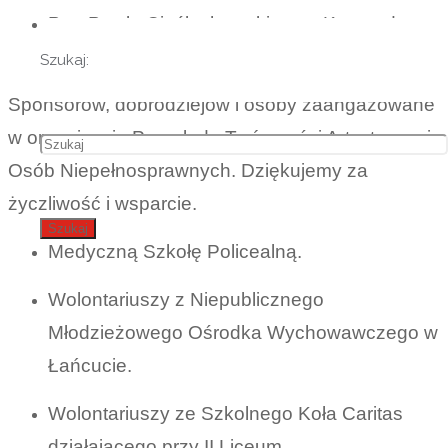
Pan Pawła Cieślachowskiego z Komendy
Powiatowej Policji w Łańcucie.
Szukaj:
Sponsorów, dobrodziejów i osoby zaangażowane
w organizację Przeglądu Twórczości Artystycznej
Osób Niepełnosprawnych. Dziękujemy za
życzliwość i wsparcie.
Szukaj
Medyczną Szkołę Policealną.
Wolontariuszy z Niepublicznego
Młodzieżowego Ośrodka Wychowawczego w
Łańcucie.
Wolontariuszy ze Szkolnego Koła Caritas
działającego przy II Liceum