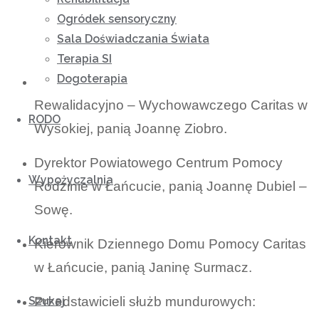
Łańcut oraz przedstawicieli placówek
Ogródek sensoryczny
oświatowych, kulturalnych i społecznych
Sala Doświadczania Świata
podległych gminie.
Terapia SI
Dogoterapia
Dyrektor Niepublicznego Ośrodka
Rewalidacyjno – Wychowawczego Caritas w
RODO
Wysokiej, panią Joannę Ziobro.
Dyrektor Powiatowego Centrum Pomocy
Wypożyczalnia
Rodzinie w Łańcucie, panią Joannę Dubiel –
Sowę.
Kontakt
Kierownik Dziennego Domu Pomocy Caritas
w Łańcucie, panią Janinę Surmacz.
Szukaj
Przedstawicieli służb mundurowych: