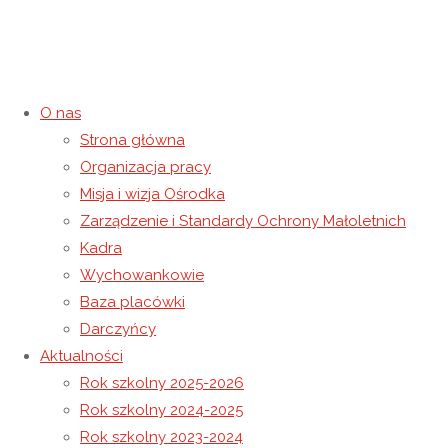
O nas
Strona główna
Organizacja pracy
XVI Przegląd Twórczości
Misja i wizja Ośrodka
Zarządzenie i Standardy Ochrony Małoletnich
Artystycznej Osób
Kadra
Wychowankowie
Niepełnosprawnych
Baza placówki
Darczyńcy
1 listopada 2024
1 listopada 2024
Rok szkolny 2024-2025
Aktualności
Strona główna
Rok szkolny 2024-2025
XVI Przegląd
Rok szkolny 2025-2026
Twórczości Artystycznej Osób Niepełnosprawnych
Rok szkolny 2024-2025
Rok szkolny 2023-2024