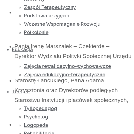
Zespół Terapeutyczny
Pana Macieja Szymańskiego – Dyrektora
Podstawa przyjęcia
Oddziału Podkarpackiego PFRON w
Wczesne Wspomaganie Rozwoju
Rzeszowie
Półkolonie
Panią Irenę Marszałek – Czekierdę –
Edukacja
Dyrektor Wydziału Polityki Społecznej Urzędu
Wojewódzkiego
Zajęcia rewalidacyjno-wychowawcze
Zajęcia edukacyjno-terapeutyczne
Starostę Łańcukiego, Pana Adama
Krzysztonia oraz Dyrektorów podległych
Terapie
Starostwu Instytucji i placówek społecznych,
Tyflopedagog
oświatowych i kulturalnych.
Psycholog
Pana Tadeusza Pasiecznego, Wójta Gminy
Logopeda
Rehabilitacja