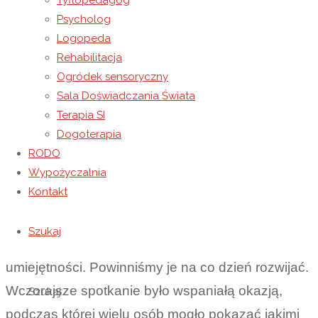
Tyflopedagog
Psycholog
Łańcuckiego, jak również z placówek Caritas
Logopeda
Archidiecezji Przemyskiej.
Rehabilitacja
Ogródek sensoryczny
Mottem tegorocznego Przeglądu Twórczości
Sala Doświadczania Świata
Artystycznej Osób Niepełnosprawnych Powiatu
Terapia SI
Łańcuckiego są słowa świętego Jana Pawła II:
Dogoterapia
„Odkrywajcie w sobie zdolności, cieszcie się nimi,
RODO
i rozwijajcie je z Bożą pomocą”. Te słowa naszego
Wypożyczalnia
Kontakt
Wielkiego Rodaka nawiązują do ewangelicznej
przypowieści o talentach. Każdemu z nas Pan
Szukaj
Bóg daje jakieś zdolności, predyspozycje czy
umiejętności. Powinniśmy je na co dzień rozwijać.
Wczorajsze spotkanie było wspaniałą okazją,
Szukaj:
podczas której wielu osób mogło pokazać jakimi