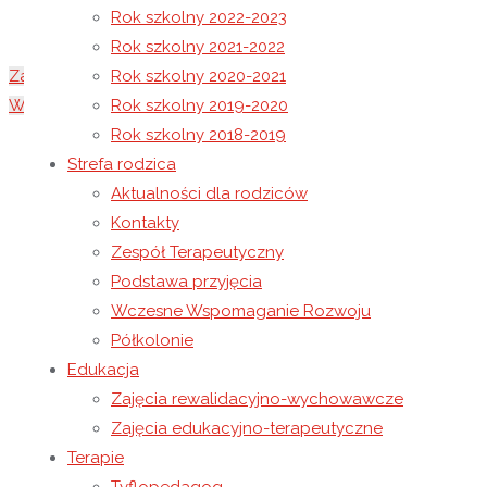
Rok szkolny 2022-2023
Rok szkolny 2021-2022
Zakończenie roku szkolnego 2016/2017
Rok szkolny 2020-2021
Wycieczka do Bóbrki, Dukli, Jaślisk
Rok szkolny 2019-2020
Rok szkolny 2018-2019
27 czerwca 2017
Strefa rodzica
7 maja 2021
Rok szkolny 2016-2017
Aktualności dla rodziców
18 czerwca 2017 roku pod hasłem
„Bądźmy razem”
odb
Kontakty
Łańcucki, Burmistrz Miasta Łańcuta, Caritas Archid
Zespół Terapeutyczny
Niepełnosprawnych .
Podstawa przyjęcia
Wczesne Wspomaganie Rozwoju
Półkolonie
Uroczystość rozpoczęła się Mszą Świętą w Kościele Farnym 
Edukacja
na osoby niepełnosprawne, które są wśród nas i bardzo c
Zajęcia rewalidacyjno-wychowawcze
dobroci i życzliwości płynącej z serca –
„Kto patrzy sercem 
Zajęcia edukacyjno-terapeutyczne
Terapie
Bezpośrednio po Mszy Świętej uczestnicy pikniku udali się 