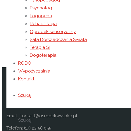
Tyflopedagog
Psycholog
Logopeda
W programie wydarzenia nie zabrakło występów artystyc
Rehabilitacja
kiermaszów, gier i zabaw dla najmłodszych z nagrodami,
Ogródek sensoryczny
Policji z Łańcucie.
Sala Doświadczania Świata
Terapia SI
Dogoterapia
RODO
Kontakt
Wypożyczalnia
Kontakt
Niepubliczny Ośrodek Rewalidacyjno-Wychowawczy Car
Szukaj
Wysoka 49
37-100 Łańcut
Email: kontakt@osrodekwysoka.pl
Szukaj:
Telefon: (17) 22 58 055