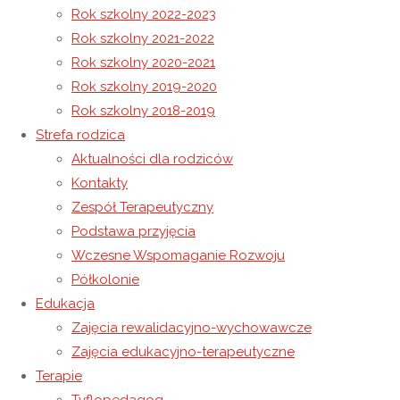
Rok szkolny 2022-2023
Rok szkolny 2021-2022
Spotkanie Opłatkowe 2024
Rok szkolny 2020-2021
Św. Mikołaj z Komendy Powiatowej Policji w Łańcucie.
Rok szkolny 2019-2020
Rok szkolny 2018-2019
24 grudnia 2024
Strefa rodzica
27 grudnia 2024
Rok szkolny 2024-2025
Aktualności dla rodziców
Kontakty
Kontakt
Zespół Terapeutyczny
Podstawa przyjęcia
Niepubliczny Ośrodek Rewalidacyjno-Wychowawczy
Wczesne Wspomaganie Rozwoju
Caritas w Wysokiej
Półkolonie
Wysoka 49
Edukacja
37-100 Łańcut
Zajęcia rewalidacyjno-wychowawcze
Zajęcia edukacyjno-terapeutyczne
Email: kontakt@osrodekwysoka.pl
Terapie
Telefon: (17) 22 58 055