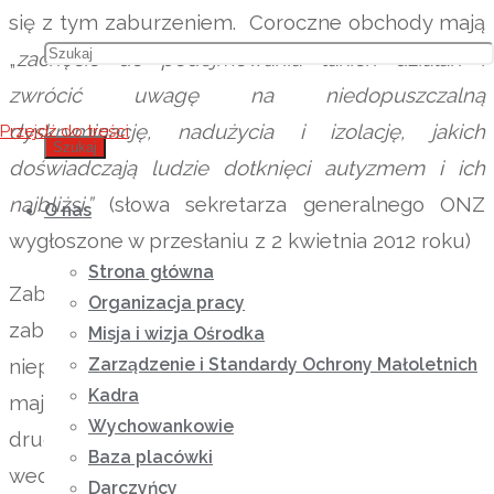
się z tym zaburzeniem. Coroczne obchody mają
„
zachęcić do podejmowania takich działań i
zwrócić uwagę na niedopuszczalną
dyskryminację, nadużycia i izolację, jakich
Przejdź do treści
Szukaj
doświadczają ludzie dotknięci autyzmem i ich
najbliżsi.”
(słowa sekretarza generalnego ONZ
O nas
wygłoszone w przesłaniu z 2 kwietnia 2012 roku)
Strona główna
Zaburzenia spektrum autyzmu tworzą zespół
Organizacja pracy
zaburzeń, u podstaw którego znajduje się
Misja i wizja Ośrodka
nieprawidłowa praca mózgu. Osoby z autyzmem
Zarządzenie i Standardy Ochrony Małoletnich
Kadra
mają problemy z mówieniem, komunikacją z
Wychowankowie
drugą osobą, postrzeganiem otaczającego świata
Baza placówki
według zasad uznawanych za powszechnie
Darczyńcy