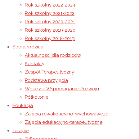
Rok szkolny 2022-2023
Rok szkolny 2021-2022
Nauczanie zdalne
Rok szkolny 2020-2021
Oświadczenia rodziców, opiekunów prawnych 12.04.2021-
Rok szkolny 2019-2020
18.04.2021
Rok szkolny 2018-2019
Strefa rodzica
8 kwietnia 2021
Aktualności dla rodziców
8 kwietnia 2021
Rok szkolny 2020-2021
Kontakty
Zespół Terapeutyczny
Podstawa przyjęcia
Wczesne Wspomaganie Rozwoju
2 kwietnia obchodziliśmy Światowy Dzień
Półkolonie
Świadomości Autyzmu. Święto to zostało
Edukacja
Zajęcia rewalidacyjno-wychowawcze
ogłoszone z inicjatywy Jej Wysokości małżonki
Zajęcia edukacyjno-terapeutyczne
emira Kataru i jest obchodzone corocznie dzięki
Terapie
rezolucji Zgromadzenia Ogólnego ONZ od 21