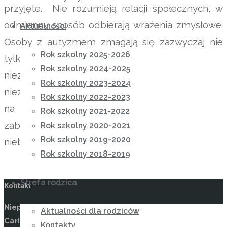
przyjęte. Nie rozumieją relacji społecznych, w
odmienny sposób odbierają wrażenia zmysłowe.
Aktualności
Osoby z autyzmem zmagają się zazwyczaj nie
Rok szkolny 2025-2026
tylko z samym zaburzeniem, lecz także z
Rok szkolny 2024-2025
niezrozumieniem ze strony otoczenia. Dlatego
Rok szkolny 2023-2024
niezmiernie ważne jest uwrażliwianie środowiska
Rok szkolny 2022-2023
na specjalne kompetencje i potrzeby osób z
Rok szkolny 2021-2022
zaburzeniami ze spektrum autyzmu. Temu służy
Rok szkolny 2020-2021
Rok szkolny 2019-2020
niebieski miesiąc
kwiecień.
Rok szkolny 2018-2019
Strefa rodzica
Kontakt
Niepubliczny Ośrodek Rewalidacyjno-Wychowawczy
Aktualności dla rodziców
Caritas w Wysokiej
Kontakty