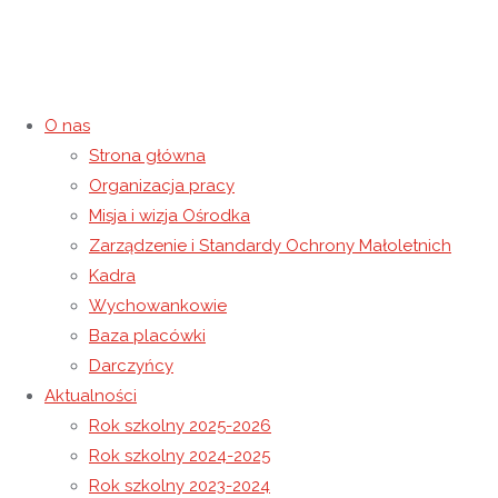
O nas
Strona główna
Światowy Dzień Świadomości
Organizacja pracy
Misja i wizja Ośrodka
Autyzmu
Zarządzenie i Standardy Ochrony Małoletnich
Kadra
8 kwietnia 2021
8 kwietnia 2021
Rok szkolny 2020-2021
Wychowankowie
Strona główna
Rok szkolny 2020-2021
Światowy Dzień
Baza placówki
Świadomości Autyzmu
Darczyńcy
Aktualności
Rok szkolny 2025-2026
Rok szkolny 2024-2025
Rok szkolny 2023-2024