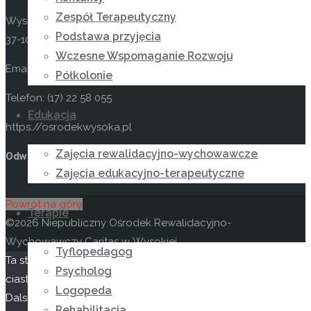
Zespół Terapeutyczny
Wysoka 49
Podstawa przyjęcia
37-100 Łańcut
Wczesne Wspomaganie Rozwoju
Email: kontakt@osrodekwysoka.pl
Półkolonie
Telefon: (17) 22 58 055
Edukacja
https://osrodekwysoka.pl
Zajęcia rewalidacyjno-wychowawcze
Odwiedź nas na facebooku
Zajęcia edukacyjno-terapeutyczne
Powrót na górę
Terapie
©2026 Niepubliczny Ośrodek Rewalidacyjno-
Wychowawczy Caritas w Wysokiej
Tyflopedagog
Ta strona korzysta z
Oparte na
Anima
&
WordPress.
Psycholog
ciasteczek aby świadczyć usługi na najwyższym poziomie.
Logopeda
Dalsze korzystanie ze strony oznacza, że zgadzasz się na
Rehabilitacja