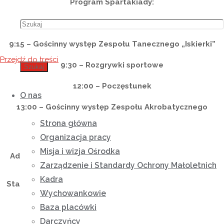
Program Spartakiady:
9:00 – Uroczyste otwarcie X Spartakiady
9:15 – Gościnny występ Zespołu Tanecznego „Iskierki”
Przejdź do treści
9:30 – Rozgrywki sportowe
Szukaj
12:00 – Poczęstunek
O nas
13:00 – Gościnny występ Zespołu Akrobatycznego
Strona główna
13:30 – Uroczyste zakończenie X Spartakiady
Organizacja pracy
Stanisław
Misja i wizja Ośrodka
Adam Krzysztoń
Janina Surmacz
Gwizdak
Zarządzenie i Standardy Ochrony Małoletnich
Kierownik NORW
Kadra
Starosta Powiatu
Burmistrz Miasta
Caritas w
Wychowankowie
Łańcut
Łańcut
Wysokiej
Baza placówki
Darczyńcy