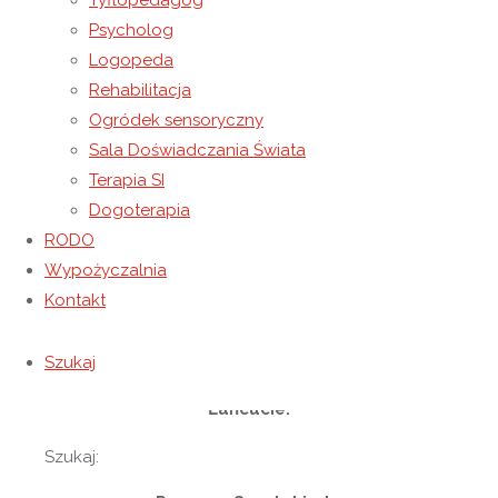
Tyflopedagog
zapraszają
Psycholog
Logopeda
na
Rehabilitacja
X Spartakiadę Osób Niepełnosprawnych Powiatu
Ogródek sensoryczny
Łańcuckiego
Sala Doświadczania Świata
Terapia SI
Łańcut 2017
Dogoterapia
Spartakiada zostanie rozegrana
RODO
Wypożyczalnia
11 maja 2017 roku (czwartek)
Kontakt
o godzinie 9:00
Szukaj
w Hali Miejskiego Ośrodka Sportu i Rekreacji w
Łańcucie.
Szukaj: