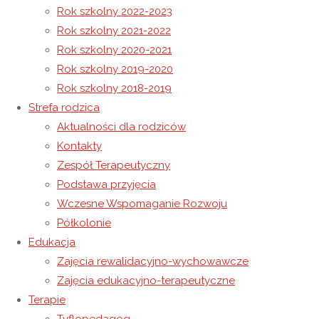
Spartakiadę Osób Niepełnosprawnych Powiatu
Rok szkolny 2022-2023
Łańcuckiego – Łańcut 2017
Rok szkolny 2021-2022
Życzenia na Wielkanoc 2017
Rok szkolny 2020-2021
Niedziela Miłosierdzia Bożego – „Święto Caritas”
Rok szkolny 2019-2020
Rok szkolny 2018-2019
Strefa rodzica
20 kwietnia 2017
Aktualności dla rodziców
8 maja 2021
Rok szkolny 2016-2017
Kontakty
Zespół Terapeutyczny
Podstawa przyjęcia
Wczesne Wspomaganie Rozwoju
Starosta Powiatu Łańcuckiego
Półkolonie
Burmistrz Miasta Łańcuta
Edukacja
oraz
Zajęcia rewalidacyjno-wychowawcze
Kierownik Niepublicznego Ośrodka Rewalidacyjno-
Zajęcia edukacyjno-terapeutyczne
Wychowawczego
Terapie
Caritas w Wysokiej