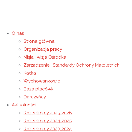
O nas
Strona główna
Organizacja pracy
Zaproszenie na X Spartakiadę
Misja i wizja Ośrodka
Zarządzenie i Standardy Ochrony Małoletnich
Osób Niepełnosprawnych
Kadra
Wychowankowie
Powiatu Łańcuckiego – Łańcut
Baza placówki
Darczyńcy
2017
Aktualności
Rok szkolny 2025-2026
20 kwietnia 2017
8 maja 2021
Rok szkolny 2016-2017
Rok szkolny 2024-2025
Strona główna
Rok szkolny 2016-2017
Zaproszenie na X
Rok szkolny 2023-2024