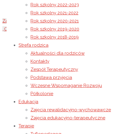
Rok szkolny 2022-2023
Rok szkolny 2021-2022
Zabawa Andrzejkowa
Rok szkolny 2020-2021
,,Odliczaj z nami dni do Bożego Narodzenia – Kalendarz Ad
Rok szkolny 2019-2020
Rok szkolny 2018-2019
25 listopada 2021
Strefa rodzica
30 listopada 2021
Rok szkolny 2021-2022
Aktualności dla rodziców
Kontakty
Zespół Terapeutyczny
23 listopada 2021 roku wybraliśmy się z wizytą do M
Podstawa przyjęcia
Misia.
Wczesne Wspomaganie Rozwoju
Półkolonie
W bibliotece przywitała nas Pani Edyta oraz… Kubuś 
Edukacja
misiów, przedstawionych w literaturze.
Zajęcia rewalidacyjno-wychowawcze
Zajęcia edukacyjno-terapeutyczne
Pani Edyta zapoznała nas z jednym z nich – ,,Proszę mn
Terapie