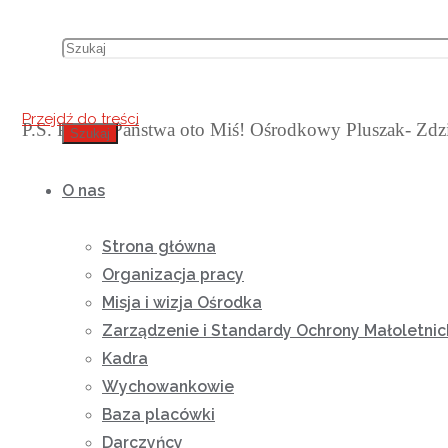
Przejdź do treści
P.S. Proszę Państwa oto Miś! Ośrodkowy Pluszak- Zdz
Szukaj
O nas
Strona główna
Organizacja pracy
Misja i wizja Ośrodka
Zarządzenie i Standardy Ochrony Małoletnic
Kadra
Wychowankowie
Baza placówki
Darczyńcy