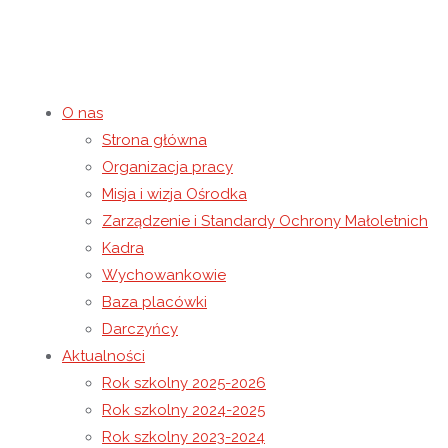
O nas
Strona główna
Dzień Pluszowego Misia
Organizacja pracy
Misja i wizja Ośrodka
Zarządzenie i Standardy Ochrony Małoletnich
25 listopada 2021
30 listopada 2021
Rok szkolny 2021-2022
Kadra
Strona główna
Rok szkolny 2021-2022
Dzień Pluszowego Mi
Wychowankowie
Baza placówki
Darczyńcy
Aktualności
Rok szkolny 2025-2026
Rok szkolny 2024-2025
Rok szkolny 2023-2024