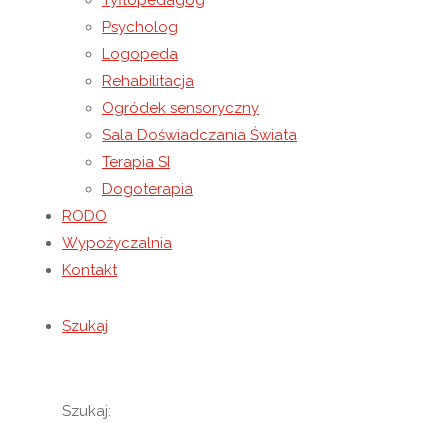
uświadomiliśmy sobie jak wielką rolę w życiu spełniają
Tyflopedagog
Psycholog
Z okazji Dnia Pluszowego Misia mieliśmy okazję ,,stw
Logopeda
Rehabilitacja
Sesja zdjęciowa z Kubusiem Puchatkiem była wspaniały
Ogródek sensoryczny
Sala Doświadczania Świata
Serdecznie dziękujemy Pani Edycie za przygotowanie t
Terapia SI
Dogoterapia
Do zobaczenia niebawem!
RODO
Wypożyczalnia
Kontakt
Szukaj
Szukaj: