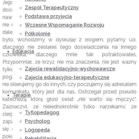
Jego postawę nie pozwala odrzucić własnego krzyża,
Zespół Terapeutyczny
doświadczenia, którego nie chcemy, nie akceptujemy,
Podstawa przyjęcia
nawet wówczas, gdy świat nas umacnia w przekonaniu-
nie męcz się i zostaw ten krzyż. Myślimy sobie- mówił
Wczesne Wspomaganie Rozwoju
dalej ks. Florek- jaki ja byłbym szczęśliwy, gdyby tego nie
Półkolonie
było. Wchodzimy w dyskusję z Bogiem, pytamy Go,
dlaczego nie zesłałeś tego doświadczenia na innego
Edukacja
człowieka, dlaczego mnie tak potraktowałeś.
Przypomniał, że krzyż nie ma znaczenia, nie jest ważny
Zajęcia rewalidacyjno-wychowawcze
tylko dla niewierzących w niego, jest głupstwem dla
pogan. Istotne jest to, jak odbierzemy przekaz krzyża, czy
Zajęcia edukacyjno-terapeutyczne
nie skierujemy go do innych, czy poczujemy się adresatem
komunikatu, który jest dla nas. Ostrzegał przed pseudo
Terapie
katechezą, którą głosi świat „nie warto się męczyć”.
Zaznaczył, że niejednokrotnie tylko narzekamy, że
Tyflopedagog
cierpimy, a nie chcemy nic z tym zrobić. Warto
Psycholog
zapamiętać, że krzyż przygotowuje do wygranej. Odwołał
się do przykładu kolarza, który dążąc do zwycięstwa
Logopeda
pokonuje przeszkody, trudne odcinki trasy, często pod
Rehabilitacja