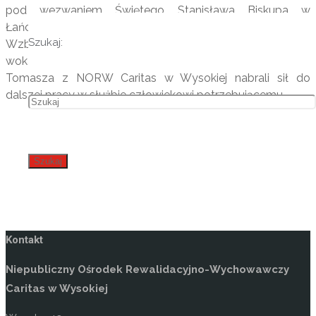
pod wezwaniem Świętego Stanisława Biskupa w
Łańcucie, aby uczestniczyć w ofierze Mszy Świętej.
Szukaj:
Wzbogaceni słowem, czynnym udziałem w mszy, oprawą
wokalno-muzyczną w wykonaniu Katarzyny, Ewy i
Tomasza z NORW Caritas w Wysokiej nabrali sił do
dalszej pracy w służbie człowiekowi potrzebującemu.
Szukaj
Kontakt
Niepubliczny Ośrodek Rewalidacyjno-Wychowawczy
Caritas w Wysokiej