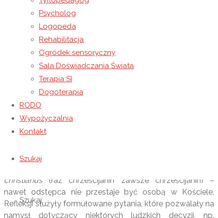
Tyflopedagog
Archidiecezji Przemyskiej ks. Artur Janiec. Zwrócił uwagę
Psycholog
na istotne w życiu każdego człowieka zadanie trafnego
Logopeda
wykorzystania swojego potencjału, nadania właściwego
Rehabilitacja
kierunku posiadanym zdolnościom i umiejętnościom.
Ogródek sensoryczny
Odpowiednie rozpoznanie siebie pozwoli na służbę
Sala Doświadczania Świata
drugiemu człowiekowi i podjęcie takich zawodowych
Terapia SI
obowiązków, które wykonamy najlepiej, jak potrafimy.
Dogoterapia
Pierwszą konferencję poprowadził Ks. Michał
RODO
Czelny, rezydent z parafii pw. Matki Bożej Pocieszenia w
Wypożyczalnia
Krzemienicy obok Łańcuta. Pogłębiając problematykę
Kontakt
działania na rzecz drugiego człowieka odniósł się do
kwestii „życie-ciało-dusza”. Przypomniał, jak istotna jest
wrażliwość na prawa podstawowe, do których koncepcji
Szukaj
należy niezbywalność.
Semel christianus semper
christianus
(raz chrześcijanin zawsze chrześcijanin) –
nawet odstępca nie przestaje być osobą w Kościele.
Szukaj:
Refleksji służyły formułowane pytania, które pozwalały na
namysł dotyczący niektórych ludzkich decyzji, np.