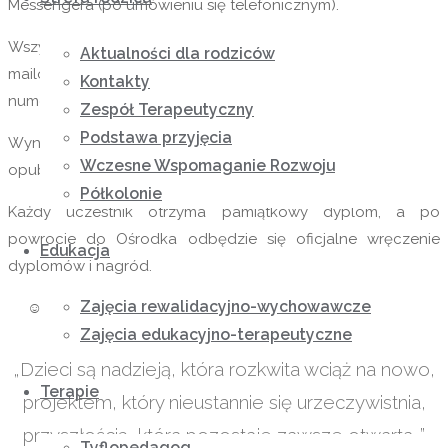
Messengera (po umówieniu się telefonicznym).
Wszystkie informacje można uzyskać pod adresem
Aktualności dla rodziców
mailowym:
annaruszelkwasny@osrodekwysoka.pl
lub pod
Kontakty
numerem telefonu 721334849
Zespół Terapeutyczny
Podstawa przyjęcia
Wyniki zostaną ogłoszone drogą mailową oraz
Wczesne Wspomaganie Rozwoju
opublikowane na naszej stronie internetowej 15.05.2020 roku.
Półkolonie
Każdy uczestnik otrzyma pamiątkowy dyplom, a po
powrocie do Ośrodka odbędzie się oficjalne wręczenie
Edukacja
dyplomów i nagród.
Zajęcia rewalidacyjno-wychowawcze
☺ ZACHĘCAMY DO WZIĘCIA UDZIAŁU W KONKURSIE ☺
Zajęcia edukacyjno-terapeutyczne
„Dzieci są nadzieją, która rozkwita wciąż na nowo,
Terapie
projektem, który nieustannie się urzeczywistnia,
przyszłością, która pozostaje zawsze otwarta…”
Tyflopedagog