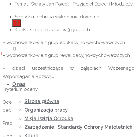
Temat: Święty Jan Paweł II Przyjaciel Dzieci i Młodzieży
Sposób i technika wykonania dowolna
Szukaj
Konkurs odbędzie się w 3 grupach:
– wychowankowie z grup edukacyjno-wychowawczych
– wychowankowie z grup rewalidacyjno-wychowawczych
– dzieci uczestniczące w zajęciach Wczesnego
Przejdź
Wspomagania Rozwoju
do
O nas
Kryterium oceny:
treści
Strona główna
Oceny prac dokona powołane spośród pracowników
Organizacja pracy
pedagogicznych NORW Caritas jury.
Misja i wizja Ośrodka
Prace oceniane będą pod względem:
Zarządzenie i Standardy Ochrony Małoletnich
Kadra
– oryginalności i pomysłowości