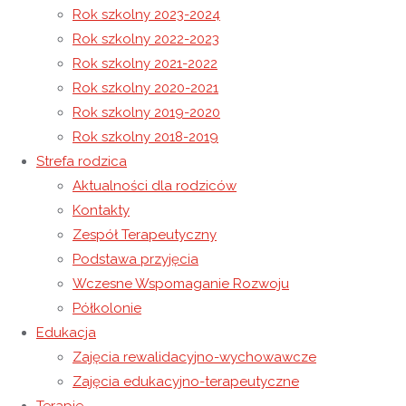
Rok szkolny 2023-2024
Rok szkolny 2022-2023
Życzenia Wielkanocne
Rok szkolny 2021-2022
Konkurs ,,Święty Jan Paweł II- przyjaciel dzieci i młodzieży”
Rok szkolny 2020-2021
Rok szkolny 2019-2020
17 kwietnia 2020
Rok szkolny 2018-2019
15 listopada 2020
Rok szkolny 2019-2020
Strefa rodzica
Zapraszamy serdecznie dzieci i młodzież wraz z rodzicami
Aktualności dla rodziców
i opiekunami do wzięcia udziału w wiosennym konkursie,
Kontakty
który organizowany jest przez Niepubliczny Ośrodek
Zespół Terapeutyczny
Rewalidacyjno-Wychowawczy Caritas w Wysokiej.
Podstawa przyjęcia
Wczesne Wspomaganie Rozwoju
18 maja 2020 roku będziemy obchodzić ważną uroczystość.
Półkolonie
W tym dniu świętujemy 100 rocznicę urodzin Papieża Polaka
Edukacja
– świętego Jana Pawła II.
Zajęcia rewalidacyjno-wychowawcze
Ten wielki Polak, który urodził się w Wadowicach przez całe
Zajęcia edukacyjno-terapeutyczne
swoje życie był blisko drugiego człowieka. Blisko tych,