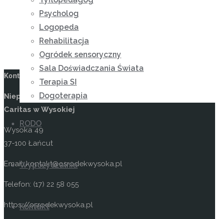
Psycholog
– Jan Paweł II
Logopeda
Rehabilitacja
Ogródek sensoryczny
Sala Doświadczania Świata
Kontakt
Terapia SI
Dogoterapia
Niepubliczny Ośrodek Rewalidacyjno-Wychowawczy
Caritas w Wysokiej
RODO
Wysoka 49
37-100 Łańcut
Email: kontakt@osrodekwysoka.pl
Wypożyczalnia
Telefon: (17) 22 58 055
https://osrodekwysoka.pl
Kontakt