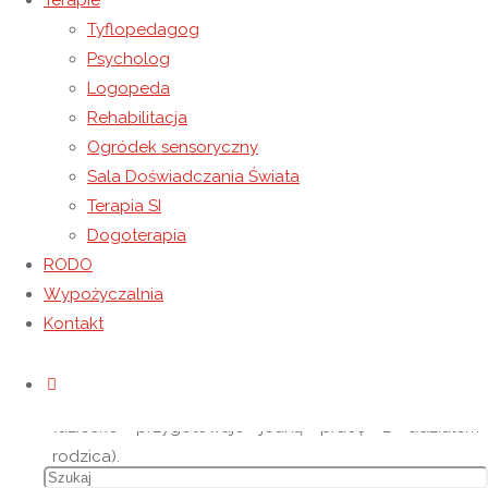
Terapie
którzy są nadzieją świata – dzieci i młodzieży.
Tyflopedagog
Psycholog
Logopeda
Rehabilitacja
Konkurs jest zorganizowany, by rozbudzić wyobraźnię i
Ogródek sensoryczny
pobudzić inwencję twórczą, by sprawić wiele radości
Sala Doświadczania Świata
płynącej z wykonywania pracy wspólnie – dzieci, młodzieży
Terapia SI
i rodziców/opiekunów, by przybliżyć postać świętego Jana
Dogoterapia
Pawła II Przyjaciela Dzieci i Młodzieży.
RODO
Ogólne informacje:
Wypożyczalnia
Kontakt
Konkurs skierowany jest do wychowanków NORW
Caritas oraz dzieci, które uczestniczą w zajęciach
Szukaj
Wczesnego Wspomagania Rozwoju wraz z Rodzicami
(dziecko przygotowuje jedną pracę z udziałem
rodzica).
Szukaj: