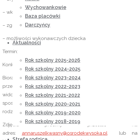
Wychowankowie
– wkładu pracy własnej i estetyki
Baza placówki
Darczyńcy
– zgodności z tematem
– możliwości wykonawczych dziecka
Aktualności
Termin:
Rok szkolny 2025-2026
Konkurs trwa od 20.04.2020 roku do 4.05.2020 roku.
Rok szkolny 2024-2025
Rok szkolny 2023-2024
Biorąc pod uwagę obecną sytuację prosimy o
przesłanie DWÓCH ZDJĘĆ PRACY (na jednym sama praca z
Rok szkolny 2022-2023
widocznym imieniem i nazwiskiem oraz krótkim opisem
Rok szkolny 2021-2022
sposobu wykonania pracy (tutaj prosimy o pomoc
Rok szkolny 2020-2021
rodziców), a na drugim dziecko ze swoją pracą).
Rok szkolny 2019-2020
Rok szkolny 2018-2019
Zdjęcia prosimy przesłać na
adres:
annaruszelkwasny@osrodekwysoka.pl
lub na
Strefa rodzica