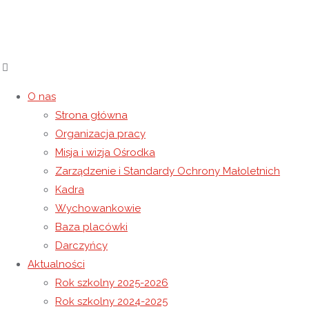
O nas
Konkurs ,,Święty Jan Paweł II-
Strona główna
Organizacja pracy
przyjaciel dzieci i młodzieży”
Misja i wizja Ośrodka
Zarządzenie i Standardy Ochrony Małoletnich
17 kwietnia 2020
15 listopada 2020
Rok szkolny 2019-2020
Kadra
Strona
Rok szkolny 2019-2020
Konkurs ,,Święty Jan Paweł II-
Wychowankowie
główna
przyjaciel dzieci i młodzieży”
Baza placówki
Darczyńcy
Aktualności
Rok szkolny 2025-2026
Rok szkolny 2024-2025