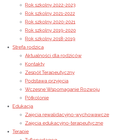
Rok szkolny 2022-2023
Rok szkolny 2021-2022
Podziękowanie dla SPEC Sp. z o.o. Sp. K.
Rok szkolny 2020-2021
Konkurs ,,Święty Jan Paweł II- przyjaciel dzieci i młodzieży”
Rok szkolny 2019-2020
Rok szkolny 2018-2019
8 kwietnia 2020
Strefa rodzica
15 listopada 2020
Rok szkolny 2019-2020
Aktualności dla rodziców
Kontakty
Zespół Terapeutyczny
Kontakt
Podstawa przyjęcia
Niepubliczny Ośrodek Rewalidacyjno-Wychowawczy
Wczesne Wspomaganie Rozwoju
Caritas w Wysokiej
Półkolonie
Edukacja
Wysoka 49
Zajęcia rewalidacyjno-wychowawcze
37-100 Łańcut
Zajęcia edukacyjno-terapeutyczne
Email: kontakt@osrodekwysoka.pl
Terapie