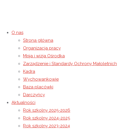
O nas
Strona główna
Życzenia Wielkanocne
Organizacja pracy
Misja i wizja Ośrodka
8 kwietnia 2020
15 listopada 2020
Rok szkolny 2019-2020
Zarządzenie i Standardy Ochrony Małoletnich
Strona główna
Rok szkolny 2019-2020
Życzenia
Kadra
Wielkanocne
Wychowankowie
Baza placówki
Darczyńcy
Aktualności
Rok szkolny 2025-2026
Rok szkolny 2024-2025
Rok szkolny 2023-2024