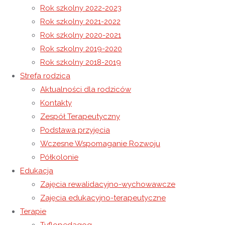
Rok szkolny 2022-2023
Rok szkolny 2021-2022
Konkurs Plastyczny „Świąteczna Kartka”
Rok szkolny 2020-2021
Zajęcia z treningu umiejętności społecznych
Rok szkolny 2019-2020
18 listopada 2020
Rok szkolny 2018-2019
7 września 2022
Niewidoczne
Strefa rodzica
Wysoka, 20.11.2020 r.
Aktualności dla rodziców
Kontakty
Oświadczenie
Zespół Terapeutyczny
Podstawa przyjęcia
Wczesne Wspomaganie Rozwoju
W związku z ograniczeniem prowadzonych zajęć
Półkolonie
Edukacja
w Niepublicznym Ośrodku Rewalidacyjno –
Zajęcia rewalidacyjno-wychowawcze
Wychowawczym Caritas w Wysokiej,
Zajęcia edukacyjno-terapeutyczne
dobrowolnie deklaruję/nie deklaruje*, chęć
Terapie
uczestnictwa mojego dziecka …………………………………………………… w