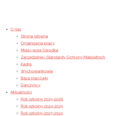
O nas
Strona główna
Organizacja pracy
Oświadzczenie dotyczace
Misja i wizja Ośrodka
Zarządzenie i Standardy Ochrony Małoletnich
powrotu do zajęć stacjonarnych
Kadra
Wychowankowie
18 listopada 2020
7 września 2022
Niewidoczne
Baza placówki
Strona główna
Niewidoczne
Oświadzczenie dotyczace
Darczyńcy
powrotu do zajęć stacjonarnych
Aktualności
Rok szkolny 2025-2026
Rok szkolny 2024-2025
Rok szkolny 2023-2024