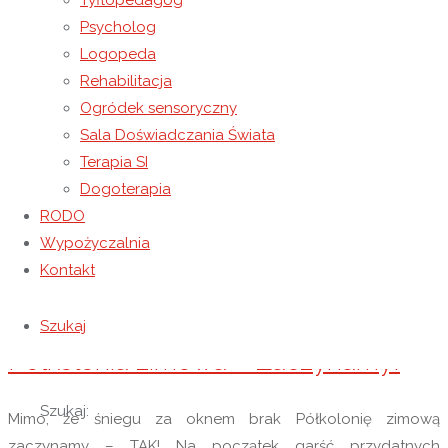
Tyflopedagog
Psycholog
Czytaj więcej
"Regulamin Półkolonii"
Logopeda
Rehabilitacja
28 marca 2022
7 września 2022
Niewidoczne
Ogródek sensoryczny
Sala Doświadczania Świata
,,Wiosna w obiektywie”
Terapia SI
Dogoterapia
Załącznik nr 1
RODO
Wypożyczalnia
Czytaj więcej
",,Wiosna w obiektywie”"
Kontakt
14 lutego 2022
7 września 2022
Niewidoczne
Szukaj
Półkolonia zimowa – Zaczynamy!
Szukaj:
Mimo, że śniegu za oknem brak Półkolonię zimową
zaczynamy – TAK! Na początek garść przydatnych