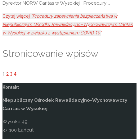
Dyrektor NORW Caritas w Wysokiej Procedury …
Czytaj więcej
"Procedury zapewnienia bezpieczeństwa w
Niepublicznym Ośrodku Rewalidacyjno–Wychowawczym Caritas
w Wysokiej w związku z wystąpieniem COVID-19"
Stronicowanie wpisów
1
2
3
4
Kontakt
Niepubliczny Ośrodek Rewalidacyjno-Wychowawczy
Caritas w Wysokiej
Wysoka 49
37-100 Łańcut