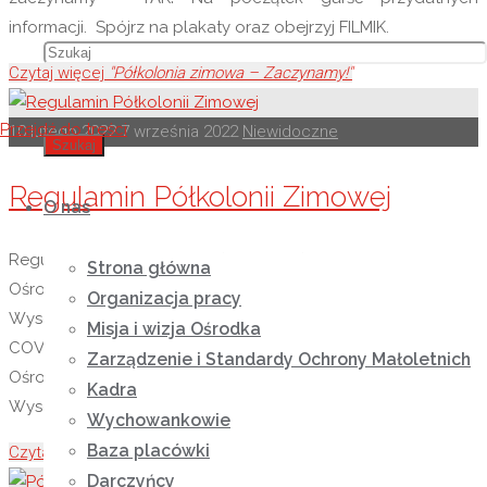
informacji. Spójrz na plakaty oraz obejrzyj FILMIK.
Czytaj więcej
"Półkolonia zimowa – Zaczynamy!"
Przejdź do treści
10 lutego 2022
7 września 2022
Niewidoczne
Szukaj
Regulamin Półkolonii Zimowej
O nas
Regulamin wypoczynku (półkolonii) w Niepublicznym
Strona główna
Ośrodku Rewalidacyjno – Wychowawczym Caritas w
Organizacja pracy
Wysokiej KLIK Regulamin dotyczący bezpieczeństwa
Misja i wizja Ośrodka
COVID – 19 podczas pobytu na półkolonii w Niepublicznym
Zarządzenie i Standardy Ochrony Małoletnich
Ośrodku Rewalidacyjno – Wychowawczym Caritas w
Kadra
Wysokiej KLIK
Wychowankowie
Baza placówki
Czytaj więcej
"Regulamin Półkolonii Zimowej"
Darczyńcy