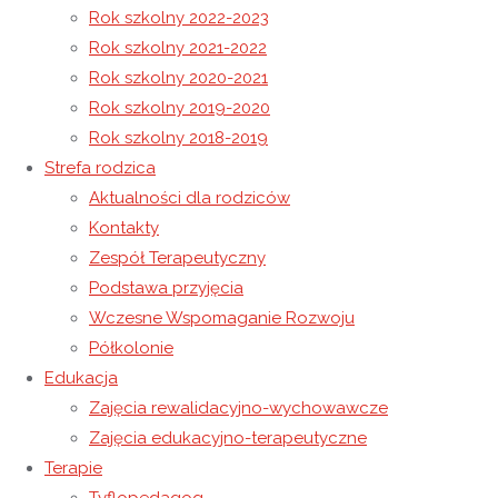
Rok szkolny 2022-2023
Rok szkolny 2021-2022
Rok szkolny 2020-2021
27 czerwca 2022
Rok szkolny 2019-2020
7 września 2022
Niewidoczne
Rok szkolny 2018-2019
Programy półkolonii letniej
Strefa rodzica
Aktualności dla rodziców
Kontakty
Program półkolonii letniej dla grup edukacyjno –
Zespół Terapeutyczny
wychowawczych LINK Program półkolonii letniej dla grup
Podstawa przyjęcia
rewalidacyjno – wychowawczych LINK
Wczesne Wspomaganie Rozwoju
Czytaj więcej
"Programy półkolonii letniej"
Półkolonie
Edukacja
27 czerwca 2022
7 września 2022
Niewidoczne
Zajęcia rewalidacyjno-wychowawcze
Zajęcia edukacyjno-terapeutyczne
Regulamin Półkolonii
Terapie