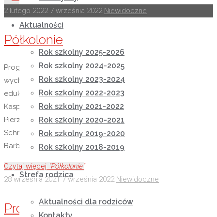
2 lutego 2022
7 września 2022
Niewidoczne
Aktualności
Półkolonie
Rok szkolny 2025-2026
Rok szkolny 2024-2025
Program półkolonii zimowej I grupa edukacyjno –
Rok szkolny 2023-2024
wychowawcza mgr Małgorzata Kamińska II grupa
Rok szkolny 2022-2023
edukacyjno – wychowawcza mgr Natalia Nycz, mgr Aneta
Rok szkolny 2021-2022
Kasprzyk III grupa edukacyjno – wychowawcza mgr Ewa
Rok szkolny 2020-2021
Pierzga I grupa rewalidacyjno – wychowawcza mgr Joanna
Schmidt II grupa rewalidacyjno – wychowawcza mgr
Rok szkolny 2019-2020
Barbara Kolasa III grupa rewalidacyjno – …
Rok szkolny 2018-2019
Czytaj więcej
"Półkolonie"
Strefa rodzica
28 września 2021
7 września 2022
Niewidoczne
Aktualności dla rodziców
Program profilaktyczno –
Kontakty