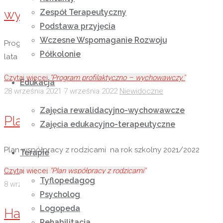
wychowawczy.
Zespół Terapeutyczny
Podstawa przyjęcia
Wczesne Wspomaganie Rozwoju
Program profilaktyczno – wychowawczy opracowany na
Półkolonie
lata 2021/22
Czytaj więcej
"Program profilaktyczno – wychowawczy."
Edukacja
28 września 2021
7 września 2022
Niewidoczne
Zajęcia rewalidacyjno-wychowawcze
Plan współpracy z rodzicami
Zajęcia edukacyjno-terapeutyczne
Plan współpracy z rodzicami na rok szkolny 2021/2022
Terapie
Czytaj więcej
"Plan współpracy z rodzicami"
Tyflopedagog
8 września 2021
7 września 2022
Niewidoczne
Psycholog
Logopeda
Harmonogram konsultacji dla
Rehabilitacja