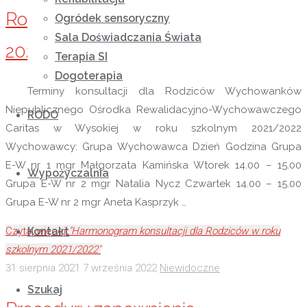
Rodziców w roku szkolnym
Ogródek sensoryczny
Sala Doświadczania Świata
2021/2022
Terapia SI
Dogoterapia
Terminy konsultacji dla Rodziców Wychowanków
Niepublicznego Ośrodka Rewalidacyjno-Wychowawczego
RODO
Caritas w Wysokiej w roku szkolnym 2021/2022
Wychowawcy: Grupa Wychowawca Dzień Godzina Grupa
E-W nr 1 mgr Małgorzata Kamińska Wtorek 14.00 – 15.00
Wypożyczalnia
Grupa E-W nr 2 mgr Natalia Nycz Czwartek 14.00 – 15.00
Grupa E-W nr 2 mgr Aneta Kasprzyk …
Kontakt
Czytaj więcej
"Harmonogram konsultacji dla Rodziców w roku
szkolnym 2021/2022"
31 sierpnia 2021
7 września 2022
Niewidoczne
Szukaj