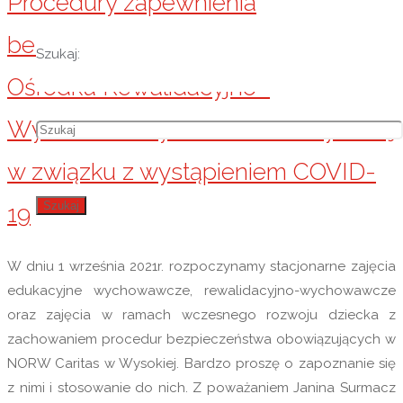
Procedury zapewnienia
bezpieczeństwa w Niepublicznym
Szukaj:
Ośrodku Rewalidacyjno–
Wychowawczym Caritas w Wysokiej
w związku z wystąpieniem COVID-
Szukaj
19
W dniu 1 września 2021r. rozpoczynamy stacjonarne zajęcia
edukacyjne wychowawcze, rewalidacyjno-wychowawcze
oraz zajęcia w ramach wczesnego rozwoju dziecka z
zachowaniem procedur bezpieczeństwa obowiązujących w
NORW Caritas w Wysokiej. Bardzo proszę o zapoznanie się
z nimi i stosowanie do nich. Z poważaniem Janina Surmacz