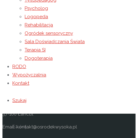
Tyflopedagog
Psycholog
półkolonii w Niepublicznym Ośrodku
Logopeda
Rewalidacyjno – Wychowawczym Caritas
Rehabilitacja
Ogródek sensoryczny
KLIK
w Wysokiej
Sala Doświadczania Świata
Terapia SI
Dogoterapia
RODO
Kontakt
Wypożyczalnia
Kontakt
Niepubliczny Ośrodek Rewalidacyjno-Wychowawczy
Caritas w Wysokiej
Szukaj
Wysoka 49
37-100 Łańcut
Szukaj:
Email: kontakt@osrodekwysoka.pl