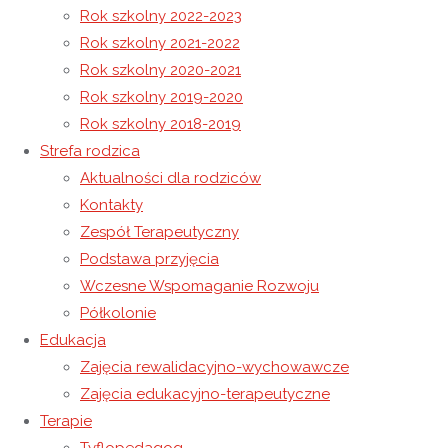
Rok szkolny 2022-2023
Rok szkolny 2021-2022
Logorytmika
Rok szkolny 2020-2021
Grupa wsparcia
Rok szkolny 2019-2020
Rok szkolny 2018-2019
10 lutego 2022
Strefa rodzica
7 września 2022
Niewidoczne
Aktualności dla rodziców
Regulamin wypoczynku (półkolonii) w
Kontakty
Zespół Terapeutyczny
Niepublicznym Ośrodku Rewalidacyjno –
Podstawa przyjęcia
Wychowawczym Caritas w Wysokiej
Wczesne Wspomaganie Rozwoju
Półkolonie
KLIK
Edukacja
Zajęcia rewalidacyjno-wychowawcze
Zajęcia edukacyjno-terapeutyczne
Regulamin dotyczący bezpieczeństwa
Terapie
COVID – 19 podczas pobytu na