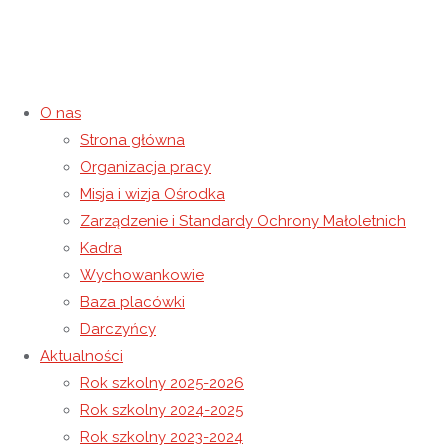
O nas
Strona główna
Regulamin Półkolonii Zimowej
Organizacja pracy
Misja i wizja Ośrodka
10 lutego 2022
7 września 2022
Niewidoczne
Zarządzenie i Standardy Ochrony Małoletnich
Strona główna
Niewidoczne
Regulamin Półkolonii Zimowej
Kadra
Wychowankowie
Baza placówki
Darczyńcy
Aktualności
Rok szkolny 2025-2026
Rok szkolny 2024-2025
Rok szkolny 2023-2024