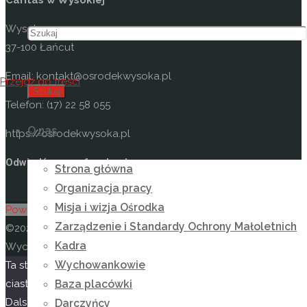
Caritas w Wysokiej
Wysoka 49
37-100 Łańcut
Email: kontakt@osrodekwysoka.pl
Przejdź do treści
Szukaj
Telefon: (17) 22 58 055
O nas
https://osrodekwysoka.pl
Odwiedź nas na facebooku
Strona główna
Organizacja pracy
Misja i wizja Ośrodka
Powrót na górę
Zarządzenie i Standardy Ochrony Małoletnich
©2026 Niepubliczny Ośrodek Rewalidacyjno-
Kadra
Wychowawczy Caritas w Wysokiej
Wychowankowie
Ta strona korzysta z
Oparte na
Anima
&
WordPress.
ciasteczek aby świadczyć usługi na najwyższym poziomie.
Baza placówki
Dalsze korzystanie ze strony oznacza, że zgadzasz się na
Darczyńcy