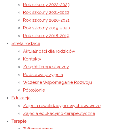
Rok szkolny 2022-2023
Rok szkolny 2021-2022
Trening umiejętności samoobsługowych
Rok szkolny 2020-2021
Logorytmika
Rok szkolny 2019-2020
Rok szkolny 2018-2019
2 lutego 2022
Strefa rodzica
7 września 2022
Niewidoczne
Aktualności dla rodziców
Program półkolonii zimowej
Kontakty
Zespół Terapeutyczny
I grupa edukacyjno – wychowawcza
mgr Małgorzata
Podstawa przyjęcia
Kamińska
Wczesne Wspomaganie Rozwoju
Półkolonie
II grupa edukacyjno – wychowawcza
mgr Natalia Nycz,
Edukacja
mgr Aneta Kasprzyk
Zajęcia rewalidacyjno-wychowawcze
Zajęcia edukacyjno-terapeutyczne
III grupa edukacyjno – wychowawcza
mgr Ewa Pierzga
Terapie