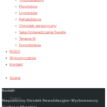
Tyflopedagog
I grupa rewalidacyjno – wychowawcza
mgr Joanna
Psycholog
Schmidt
Logopeda
Rehabilitacja
II grupa rewalidacyjno – wychowawcza
mgr Barbara
Ogródek sensoryczny
Kolasa
Sala Doświadczania Świata
Terapia SI
III grupa rewalidacyjno – wychowawcza
mgr Benedykt
Dogoterapia
Skiba
RODO
Wypożyczalnia
IV grupa rewalidacyjno – wychowawcza
mgr Katarzyna
Kontakt
Hawro
Szukaj
Kontakt
Szukaj:
Niepubliczny Ośrodek Rewalidacyjno-Wychowawczy