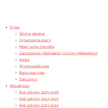
O nas
Rodzina Rodzinie Ukrainie
Strona główna
Organizacja pracy
9 grudnia 2022
13 grudnia 2022
Rok szkolny 2022-2023
Misja i wizja Ośrodka
Strona główna
Rok szkolny 2022-2023
Rodzina Rodzinie
Zarządzenie i Standardy Ochrony Małoletnich
Ukrainie
Kadra
Wychowankowie
Baza placówki
Darczyńcy
Aktualności
Rok szkolny 2025-2026
Rok szkolny 2024-2025
Rok szkolny 2023-2024