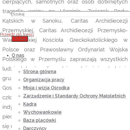
cierpiących, samotnych oraz osób dotkniętych
tragedią wojny na Ukrainie, Związek Rodu
Kątskich w Sanoku, Caritas Archidiecezji
Przemyskiej, Caritas Archidiecezji Przemysko-
Przejdź do treści
Warszawskiej Kościoła Greckokatolickiego w
Szukaj
Polsce oraz Prawosławny Ordynariat Wojska
O nas
Polskiego w Przemyślu zapraszają wszystkich
ludzi dobrej woli, rodziny, dzieci i młodzież,
Strona główna
grupy parafialne, Szkolne Koła Caritas, Koła
Organizacja pracy
Gospodyń Wiejskich, Domy Pomocy Społecznej,
Misja i wizja Ośrodka
Zarządzenie i Standardy Ochrony Małoletnich
członków różnych stowarzyszeń oraz osoby
Kadra
indywidualne do włączenia się w wyjątkową akcję
Wychowankowie
pieczenia świątecznych pierników i podzielenia
Baza placówki
się nimi z potrzebującymi.
Darczyńcy