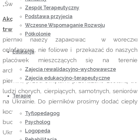
„Światło Nadziei” w Sanoku.
Zespół Terapeutyczny
Podstawa przyjęcia
Akcja zaczyna się w poniedziałek 5 grudnia i
Wczesne Wspomaganie Rozwoju
trwać będzie do 20 grudnia br
. Przygotowane
Półkolonie
pierniki należy zapakować w woreczki
celofanowe, nie foliowe i przekazać do naszych
Edukacja
placówek mieszczących się na terenie
Zajęcia rewalidacyjno-wychowawcze
archidiecezji. Przygotowane przez Państwa
Zajęcia edukacyjno-terapeutyczne
pierniki, przed świętami przekazane zostaną do
ludzi chorych, cierpiących, samotnych, seniorów
Terapie
na Ukrainie. Do pierników prosimy dodać ciepły
kocyk, aby osoby , które na skutek zniszczenia
Tyflopedagog
budynków pozostają bez ogrzewania na
Psycholog
Logopeda
Ukrainie, mogły choć na odrobinę doświadczyć
Rehabilitacja