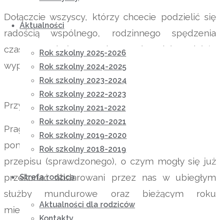
Dołączcie wszyscy, którzy chcecie podzielić się
Aktualności
radością wspólnego, rodzinnego spędzenia
czasu przy jednym stole, czyniąc piękne dzieło
Rok szkolny 2025-2026
wypieku i zdobienia pierniczków.
Rok szkolny 2024-2025
Rok szkolny 2023-2024
Rok szkolny 2022-2023
Przyłączmy się, nie zasłaniając się brakiem czasu.
Rok szkolny 2021-2022
Rok szkolny 2020-2021
Pragniemy aby wszyscy, którzy zdecydowali się
Rok szkolny 2019-2020
pomóc przygotowali pierniczki
z podanego niżej
Rok szkolny 2018-2019
przepisu (sprawdzonego), o czym mogły się już
przekonać obdarowani przez nas
w ubiegłym
Strefa rodzica
służby mundurowe oraz bieżącym roku
Aktualności dla rodziców
mieszkańcy Domu Pomocy Społecznej CARITAS
Kontakty