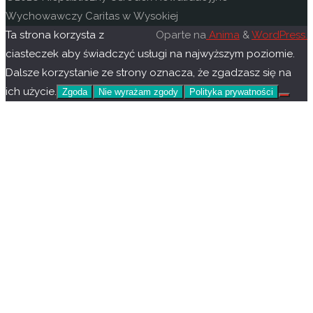
Wychowawczy Caritas w Wysokiej
Ta strona korzysta z
Oparte na
Anima
&
WordPress.
ciasteczek aby świadczyć usługi na najwyższym poziomie.
Dalsze korzystanie ze strony oznacza, że zgadzasz się na
ich użycie.
Zgoda
Nie wyrażam zgody
Polityka prywatności