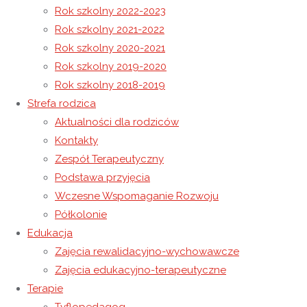
Rok szkolny 2022-2023
Rok szkolny 2021-2022
Mikołajki
Rok szkolny 2020-2021
Warsztaty Bożonarodzeniowe
Rok szkolny 2019-2020
Rok szkolny 2018-2019
9 grudnia 2022
Strefa rodzica
13 grudnia 2022
Rok szkolny 2022-2023
Aktualności dla rodziców
RODZINA RODZINIE UKRAINIE
Kontakty
Zespół Terapeutyczny
Związek Rodu Kątskich w Sanoku, Caritas
Podstawa przyjęcia
Archidiecezji Przemyskiej, Caritas
Wczesne Wspomaganie Rozwoju
Archidiecezji Przemysko-Warszawskiej
Półkolonie
Edukacja
Kościoła Greckokatolickiego w Polsce oraz
Zajęcia rewalidacyjno-wychowawcze
Prawosławny Ordynariat Wojska Polskiego w
Zajęcia edukacyjno-terapeutyczne
Przemyślu
zapraszają do udziału w akcji
Terapie
„PODZIEL SIĘ BOŻONARODZENIOWYM