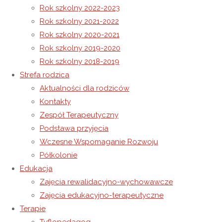
Rok szkolny 2022-2023
Rok szkolny 2021-2022
Informacja dla rodziców od dyrektora Ośrodka
Rok szkolny 2020-2021
Zajęcia kulinarne
Rok szkolny 2019-2020
9 listopada 2020
Rok szkolny 2018-2019
7 września 2022
Niewidoczne
Strefa rodzica
Aktualności dla rodziców
Kontakty
Zespół Terapeutyczny
Podstawa przyjęcia
Wczesne Wspomaganie Rozwoju
Kontakt
Półkolonie
Niepubliczny Ośrodek Rewalidacyjno-Wychowawczy
Edukacja
Caritas w Wysokiej
Zajęcia rewalidacyjno-wychowawcze
Zajęcia edukacyjno-terapeutyczne
Wysoka 49
Terapie
37-100 Łańcut