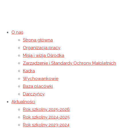
O nas
Strona główna
Organizacja pracy
ROZPORZĄDZENIE MINISTRA
Misja i wizja Ośrodka
Zarządzenie i Standardy Ochrony Małoletnich
EDUKACJI I NAUKI z dnia 5
Kadra
Wychowankowie
listopada 2020 r.
Baza placówki
Darczyńcy
9 listopada 2020
7 września 2022
Niewidoczne
Aktualności
Strona główna
Niewidoczne
ROZPORZĄDZENIE MINISTRA
Rok szkolny 2025-2026
EDUKACJI I NAUKI z dnia 5 listopada 2020 r.
Rok szkolny 2024-2025
Rok szkolny 2023-2024