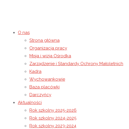
O nas
Strona główna
Spotkanie Grupy Wspar
Organizacja pracy
Misja i wizja Ośrodka
Zarządzenie i Standardy Ochrony Małoletnich
18 listopada 2022
22 lutego 2023
Rok szkolny 2022-2023
Kadra
Strona główna
Rok szkolny 2022-2023
Spotkanie Grupy Ws
Wychowankowie
Baza placówki
Darczyńcy
Aktualności
Rok szkolny 2025-2026
Rok szkolny 2024-2025
Rok szkolny 2023-2024