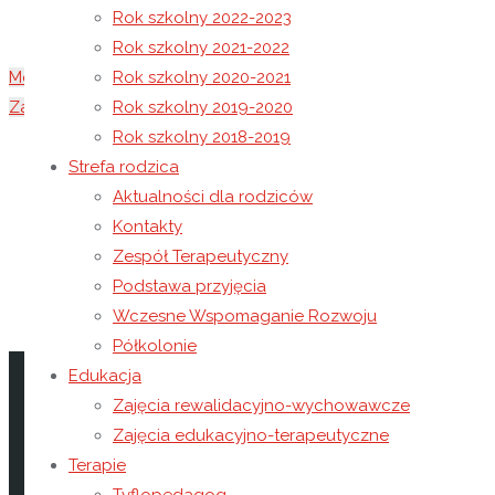
Rok szkolny 2022-2023
Rok szkolny 2021-2022
Metoda Porannego Kręgu
Rok szkolny 2020-2021
Zajęcia kulinarne
Rok szkolny 2019-2020
Rok szkolny 2018-2019
18 listopada 2022
Strefa rodzica
22 lutego 2023
Rok szkolny 2022-2023
Aktualności dla rodziców
W dniu 18.11.2022 r. odbyło się spotkanie Grupy Wsparci
Kontakty
Maziarz. Na spotkaniu poruszono następujące tematy:
Zespół Terapeutyczny
Podstawa przyjęcia
Aspekty prawne opieki nad dorosłą osobą niepełnospr
Wczesne Wspomaganie Rozwoju
Obowiązki prawne rodzica, którego prawa zostały po
Półkolonie
Kontakt
Edukacja
Zajęcia rewalidacyjno-wychowawcze
Niepubliczny Ośrodek Rewalidacyjno-Wychowawczy Car
Zajęcia edukacyjno-terapeutyczne
Wysoka 49
Terapie
37-100 Łańcut