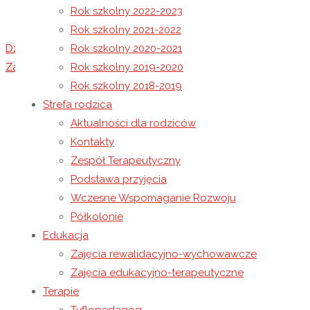
Rok szkolny 2022-2023
Rok szkolny 2021-2022
Dzień Ojca
Rok szkolny 2020-2021
Zakończenie roku szkolnego 2024/2025
Rok szkolny 2019-2020
Rok szkolny 2018-2019
27 czerwca 2025
Strefa rodzica
28 czerwca 2025
Rok szkolny 2024-2025
Aktualności dla rodziców
Spotkanie z Bajkopisarzem
Kontakty
Zespół Terapeutyczny
25 czerwca odbyło się spotkanie z autorem wielu 
Podstawa przyjęcia
piękne zdjęcia przyrody, które stały się idealny
Wczesne Wspomaganie Rozwoju
Półkolonie
Serdecznie dziękujemy Panu Wojciechowi za mil
Edukacja
Zajęcia rewalidacyjno-wychowawcze
Zajęcia edukacyjno-terapeutyczne
Terapie