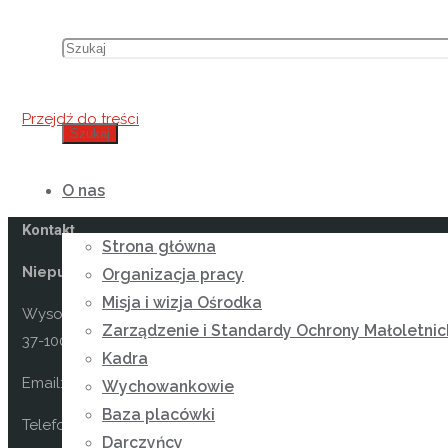
Przejdź do treści
Szukaj
O nas
Kontakt
Strona główna
Niepubliczny Ośrodek Rewalidacyjno-Wychowawczy Car
Organizacja pracy
Misja i wizja Ośrodka
Wysoka 49
Zarządzenie i Standardy Ochrony Małoletnic
37-100 Łańcut
Kadra
Email: kontakt@osrodekwysoka.pl
Wychowankowie
Baza placówki
Telefon: (17) 22 58 055
Darczyńcy