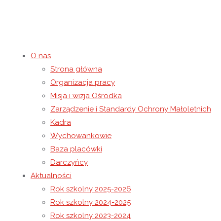
O nas
Strona główna
Spotkanie z Bajkopisarz
Organizacja pracy
Misja i wizja Ośrodka
Zarządzenie i Standardy Ochrony Małoletnich
27 czerwca 2025
28 czerwca 2025
Rok szkolny 2024-2025
Kadra
Strona główna
Rok szkolny 2024-2025
Spotkanie z Bajkopi
Wychowankowie
Baza placówki
Darczyńcy
Aktualności
Rok szkolny 2025-2026
Rok szkolny 2024-2025
Rok szkolny 2023-2024