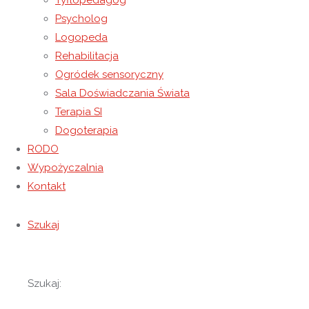
Tyflopedagog
Odbyło się także wręczenie pamiątkowych
Psycholog
dyplomów dla Wychowanków, podziękowanie dla
Logopeda
Rodziców, Nauczycieli i Pracowników. Przed nami
Rehabilitacja
czas wakacyjny, niech będzie on bezpiecznym
Ogródek sensoryczny
zasłużonym wypoczynkiem.
Sala Doświadczania Świata
Terapia SI
Dogoterapia
RODO
Wypożyczalnia
Kontakt
Szukaj
Szukaj: