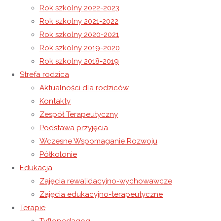
Rok szkolny 2022-2023
Rok szkolny 2021-2022
Spotkanie z Bajkopisarzem
Rok szkolny 2020-2021
Półkolonia Letnia-Dzień Pierwszy
Rok szkolny 2019-2020
Rok szkolny 2018-2019
30 czerwca 2025
Strefa rodzica
1 lipca 2025
Rok szkolny 2024-2025
Aktualności dla rodziców
Zakończenie roku szkolnego 2024/2025.
Kontakty
Zespół Terapeutyczny
27 czerwca uroczyście zakończyliśmy rok
Podstawa przyjęcia
szkolny, uczestniczyliśmy we Mszy Świętej, po
Wczesne Wspomaganie Rozwoju
Półkolonie
której udaliśmy się wspólnie do Ośrodka, gdzie
Edukacja
Pani Dyrektor podziękowała księdzu
Zajęcia rewalidacyjno-wychowawcze
proboszczowi Feliksowi Paściakowi oraz
Zajęcia edukacyjno-terapeutyczne
Ewie
Barnaś-
Baran za wsparcie i współpracę.
Terapie