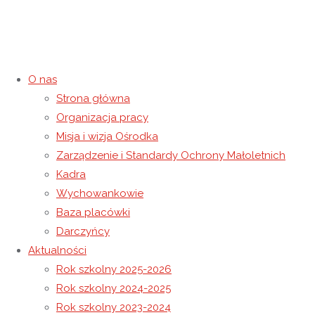
O nas
Strona główna
Zakończenie roku szkolnego
Organizacja pracy
Misja i wizja Ośrodka
2024/2025
Zarządzenie i Standardy Ochrony Małoletnich
Kadra
30 czerwca 2025
1 lipca 2025
Rok szkolny 2024-2025
Wychowankowie
Strona główna
Rok szkolny 2024-2025
Zakończenie roku
Baza placówki
szkolnego 2024/2025
Darczyńcy
Aktualności
Rok szkolny 2025-2026
Rok szkolny 2024-2025
Rok szkolny 2023-2024