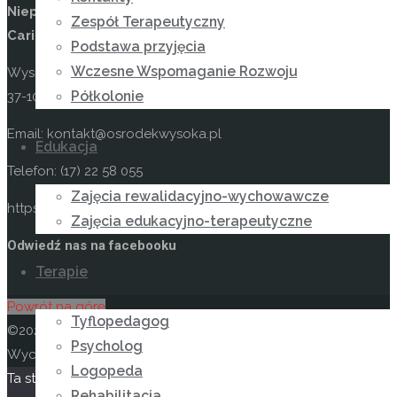
Niepubliczny Ośrodek Rewalidacyjno-Wychowawczy
Zespół Terapeutyczny
Caritas w Wysokiej
Podstawa przyjęcia
Wczesne Wspomaganie Rozwoju
Wysoka 49
Półkolonie
37-100 Łańcut
Email: kontakt@osrodekwysoka.pl
Edukacja
Telefon: (17) 22 58 055
Zajęcia rewalidacyjno-wychowawcze
https://osrodekwysoka.pl
Zajęcia edukacyjno-terapeutyczne
Odwiedź nas na facebooku
Terapie
Powrót na górę
Tyflopedagog
©2026 Niepubliczny Ośrodek Rewalidacyjno-
Psycholog
Wychowawczy Caritas w Wysokiej
Logopeda
Ta strona korzysta z
Oparte na
Anima
&
WordPress.
Rehabilitacja