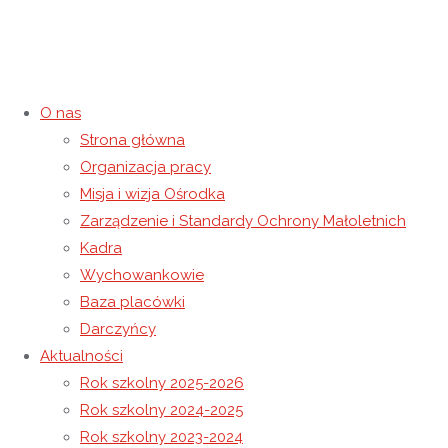
O nas
Strona główna
Świat Baśni – Wizyta w Szkole
Organizacja pracy
Misja i wizja Ośrodka
Podstawowej w Wysokiej
Zarządzenie i Standardy Ochrony Małoletnich
Kadra
13 kwietnia 2017
8 maja 2021
Rok szkolny 2016-2017
Wychowankowie
Strona główna
Rok szkolny 2016-2017
Świat Baśni – Wizyta
Baza placówki
w Szkole Podstawowej w Wysokiej
Darczyńcy
Aktualności
Rok szkolny 2025-2026
Rok szkolny 2024-2025
Rok szkolny 2023-2024