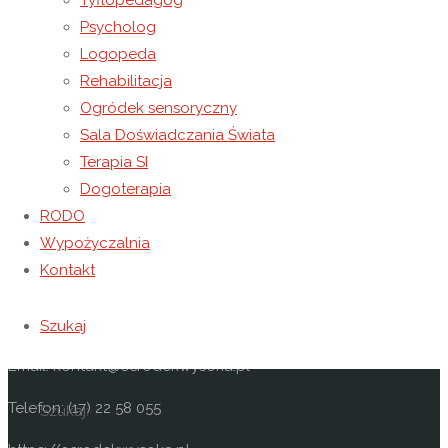
Tyflopedagog
strojami i dekoracjami.
Psycholog
Logopeda
Rehabilitacja
Dziękujemy za zaproszenie.
Ogródek sensoryczny
Sala Doświadczania Świata
Ewa Pierzga
Terapia SI
Kontakt
Dogoterapia
RODO
Niepubliczny Ośrodek Rewalidacyjno-Wychowawczy
Wypożyczalnia
Caritas w Wysokiej
Kontakt
Wysoka 49
37-100 Łańcut
Szukaj
Email: kontakt@osrodekwysoka.pl
Telefon: (17) 22 58 055
Szukaj: