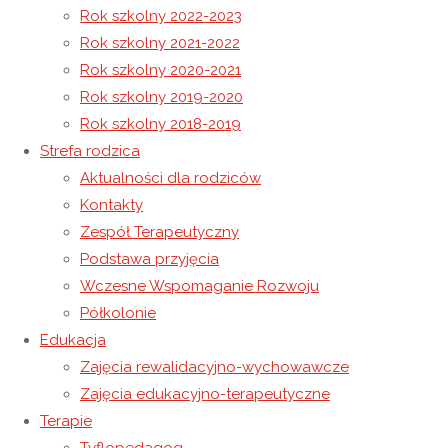
Rok szkolny 2022-2023
Rok szkolny 2021-2022
Konkurs Mali Wydawcy
Rok szkolny 2020-2021
Życzenia na Wielkanoc 2017
Rok szkolny 2019-2020
Rok szkolny 2018-2019
13 kwietnia 2017
Strefa rodzica
8 maja 2021
Rok szkolny 2016-2017
Aktualności dla rodziców
7 kwietnia 2017 roku wychowankowie wraz z
Kontakty
wychowawcami i opiekunami z NORW Caritas udali się z
Zespół Terapeutyczny
wizytą do Szkoły Podstawowej w Wysokiej na
Podstawa przyjęcia
przygotowane przez uczniów przedstawienia pod tytułem:
Wczesne Wspomaganie Rozwoju
„Czerwony Kapturek” i „Kopciuszek”.
Półkolonie
Edukacja
Zajęcia rewalidacyjno-wychowawcze
Cała zgromadzona publiczność była zachwycona
Zajęcia edukacyjno-terapeutyczne
umiejętnościami i profesjonalizmem aktorów wcielających
Terapie
się w role bohaterów baśni, jak również przygotowanymi