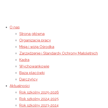
O nas
Strona główna
Konkurs Mali Wydawcy
Organizacja pracy
Misja i wizja Ośrodka
9 kwietnia 2017
10 maja 2021
Rok szkolny 2016-2017
Zarządzenie i Standardy Ochrony Małoletnich
Strona główna
Rok szkolny 2016-2017
Konkurs Mali
Kadra
Wydawcy
Wychowankowie
Baza placówki
Darczyńcy
Aktualności
Rok szkolny 2025-2026
Rok szkolny 2024-2025
Rok szkolny 2023-2024