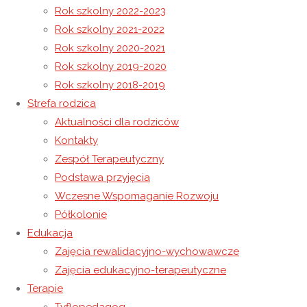
Rok szkolny 2022-2023
Rok szkolny 2021-2022
Niebieskie Motyle
Rok szkolny 2020-2021
Świat Baśni – Wizyta w Szkole Podstawowej w Wysokiej
Rok szkolny 2019-2020
Rok szkolny 2018-2019
9 kwietnia 2017
Strefa rodzica
10 maja 2021
Rok szkolny 2016-2017
Aktualności dla rodziców
Kontakty
Zespół Terapeutyczny
Podstawa przyjęcia
Niepubliczny Ośrodek Rewalidacyjno-Wychowawczy
Wczesne Wspomaganie Rozwoju
Caritas w Wysokiej oraz Publiczna Biblioteka w Wysokiej,
Półkolonie
pod honorowym patronatem Starostwa Powiatowego w
Edukacja
Łańcucie, serdecznie zapraszają dzieci w wieku od 5-13 lat
Zajęcia rewalidacyjno-wychowawcze
oraz ich nauczycieli do wzięcia udziału w konkursie pt.
Zajęcia edukacyjno-terapeutyczne
Terapie
Mali Wydawcy.