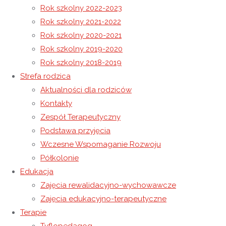
Rok szkolny 2022-2023
Rok szkolny 2021-2022
Mikołajki
Rok szkolny 2020-2021
Świąteczne ozdoby
Rok szkolny 2019-2020
Rok szkolny 2018-2019
11 grudnia 2020
Strefa rodzica
11 grudnia 2020
Rok szkolny 2020-2021
Aktualności dla rodziców
W dniu 11 grudnia 2020 r. uroczyście rozdano dyplomy i
Kontakty
nagrody przyznane w konkursie pt. ,,Świąteczna kartka”.
Zespół Terapeutyczny
Uczestnicy już nie mogli doczekać się tego wydarzenia, a
Podstawa przyjęcia
podekscytowanie udzielało się każdemu. Wszyscy obecni
Wczesne Wspomaganie Rozwoju
wychowankowie zebrali się w holu głównym Ośrodka, gdzie
Półkolonie
Pani Dyrektor, wraz z jury i organizatorami, wręczyła
Edukacja
laureatom oraz wyróżnionym nagrody i pamiątkowe
Zajęcia rewalidacyjno-wychowawcze
dyplomy. Na zakończenie zostały zrobione wspólne zdjęcia.
Zajęcia edukacyjno-terapeutyczne
Terapie
Wszystkim dziękujemy za udział w naszym konkursie.