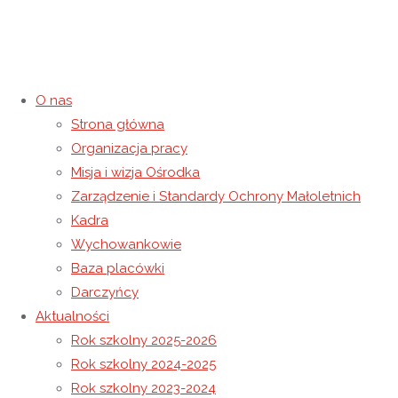
O nas
Strona główna
Świąteczna kartka
Organizacja pracy
Misja i wizja Ośrodka
11 grudnia 2020
11 grudnia 2020
Rok szkolny 2020-2021
Zarządzenie i Standardy Ochrony Małoletnich
Strona główna
Rok szkolny 2020-2021
Świąteczna kartka
Kadra
Wychowankowie
Baza placówki
Darczyńcy
Aktualności
Rok szkolny 2025-2026
Rok szkolny 2024-2025
Rok szkolny 2023-2024