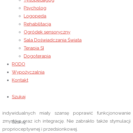
Tyflopedagog
w Przemyślu z myślą o dzieciach z zaburzeniami
Psycholog
funkcjonowania zmysłów. Bierze w nim udział dziewięcioro
Logopeda
wychowanków Niepublicznego Ośrodka Rewalidacyjno-
Rehabilitacja
Wychowawczego Caritas w Wysokiej. Wszyscy z nich
Ogródek sensoryczny
zakwalifikowali się do dwóch rodzajów sobotnich zajęć —
Sala Doświadczania Świata
grupowych i indywidualnych. Dotychczas
Terapia SI
przeprowadzonych zostało 12 godzin dydaktycznych
Dogoterapia
specjalistycznych zajęć grupowych oraz 6 godzin
RODO
dydaktycznych zajęć indywidualnych z każdym
Wypożyczalnia
uczestnikiem projektu.
Kontakt
W ramach zajęć grupowych dzieci ćwiczyły orientację w
przestrzeni i schemacie własnego ciała oraz usprawniały
Szukaj
funkcje słuchowe. Forma zajęć wpłynęła pozytywnie także
na ich umiejętności komunikacyjne. Na zajęciach
indywidualnych miały szansę poprawić funkcjonowanie
zmysłów oraz ich integrację. Nie zabrakło także stymulacji
Szukaj:
proprioceptywnej i przedsionkowej.