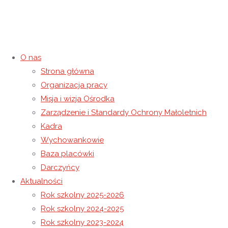
O nas
Strona główna
Organizacja pracy
„Szansa lepszego rozwoju” —
Misja i wizja Ośrodka
Zarządzenie i Standardy Ochrony Małoletnich
podsumowanie trzech miesięcy
Kadra
Wychowankowie
pracy
Baza placówki
Darczyńcy
17 grudnia 2014
24 sierpnia 2021
Rok szkolny 2014-2015
Aktualności
Strona główna
Rok szkolny 2014-2015
„Szansa lepszego
Rok szkolny 2025-2026
rozwoju” — podsumowanie trzech miesięcy pracy
Rok szkolny 2024-2025
Rok szkolny 2023-2024