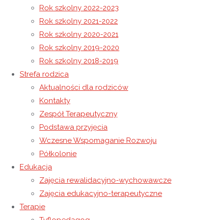
Rok szkolny 2022-2023
Rok szkolny 2021-2022
Grudniowa Msza Święta
Rok szkolny 2020-2021
Boże Narodzenie 2014
Rok szkolny 2019-2020
Rok szkolny 2018-2019
Strefa rodzica
17 grudnia 2014
Aktualności dla rodziców
24 sierpnia 2021
Rok szkolny 2014-2015
Kontakty
Zespół Terapeutyczny
Podstawa przyjęcia
Za nami trzy miesiące chodzenia do szkoły. Dla osób
Wczesne Wspomaganie Rozwoju
związanych z projektem „Szansa lepszego rozwoju”,
Półkolonie
współfinansowanego ze środków Unii Europejskiej w
Edukacja
ramach Europejskiego Funduszu Społecznego, był to
Zajęcia rewalidacyjno-wychowawcze
intensywny okres pracy, rozwoju i satysfakcji — zarówno dla
Zajęcia edukacyjno-terapeutyczne
jego uczestników, jak i pracowników. Projekt realizowany jest
Terapie
przez Stowarzyszenie Pomocy Dzieciom i Młodzieży Caritas