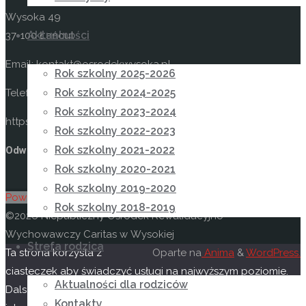
Wysoka 49
Aktualności
37-100 Łańcut
Email: kontakt@osrodekwysoka.pl
Rok szkolny 2025-2026
Rok szkolny 2024-2025
Telefon: (17) 22 58 055
Rok szkolny 2023-2024
https://osrodekwysoka.pl
Rok szkolny 2022-2023
Rok szkolny 2021-2022
Odwiedź nas na facebooku
Rok szkolny 2020-2021
Rok szkolny 2019-2020
Powrót na górę
Rok szkolny 2018-2019
©2026 Niepubliczny Ośrodek Rewalidacyjno-
Wychowawczy Caritas w Wysokiej
Strefa rodzica
Ta strona korzysta z
Oparte na
Anima
&
WordPress.
ciasteczek aby świadczyć usługi na najwyższym poziomie.
Aktualności dla rodziców
Dalsze korzystanie ze strony oznacza, że zgadzasz się na
Kontakty