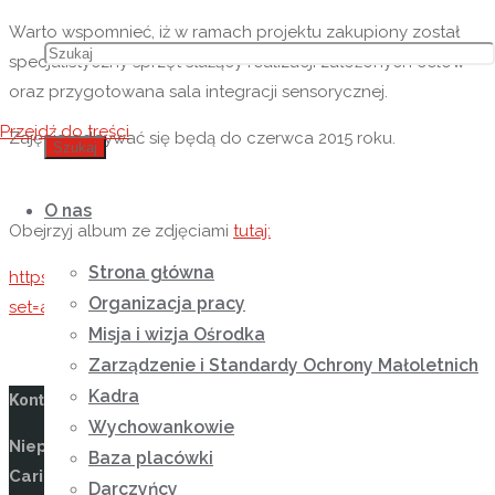
Warto wspomnieć, iż w ramach projektu zakupiony został
specjalistyczny sprzęt służący realizacji założonych celów
oraz przygotowana sala integracji sensorycznej.
Przejdź do treści
Zajęcia odbywać się będą do czerwca 2015 roku.
Szukaj
O nas
Obejrzyj album ze zdjęciami
tutaj:
Strona główna
https://www.facebook.com/media/set/?
Organizacja pracy
set=a.823046357761586.1073741832.441839652548927&type=3
Misja i wizja Ośrodka
Zarządzenie i Standardy Ochrony Małoletnich
Kadra
Kontakt
Wychowankowie
Niepubliczny Ośrodek Rewalidacyjno-Wychowawczy
Baza placówki
Caritas w Wysokiej
Darczyńcy