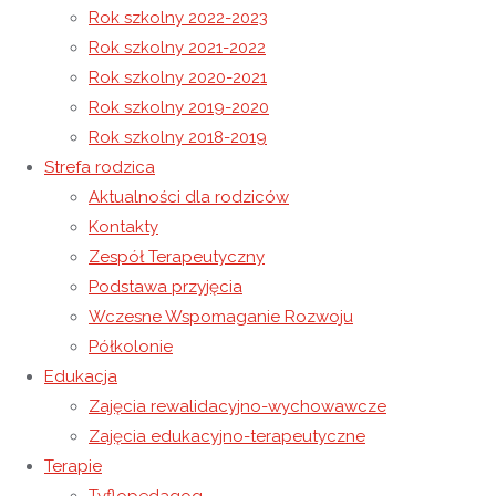
Rok szkolny 2022-2023
Rok szkolny 2021-2022
Święty Mikołaj
Rok szkolny 2020-2021
Ubieranie Choinki
Rok szkolny 2019-2020
Rok szkolny 2018-2019
12 grudnia 2023
Strefa rodzica
12 grudnia 2023
Rok szkolny 2023-2024
Aktualności dla rodziców
Coraz bliżej święta…
Kontakty
Zespół Terapeutyczny
Grudzień to niezwykły miesiąc – witamy w nim zimę,
Podstawa przyjęcia
ale przede wszystkim to czas świąt Bożego Narodzenia!
Wczesne Wspomaganie Rozwoju
Półkolonie
Radosną atmosferę oczekiwania wypełniają nam
Edukacja
świąteczne przygotowania. To także okazja do odkrycia
Zajęcia rewalidacyjno-wychowawcze
drzemiących w nas talentów i pobudzenia naszej
Zajęcia edukacyjno-terapeutyczne
wyobraźni do kreatywnego tworzenia ozdób i dekoracji
Terapie
świątecznych.