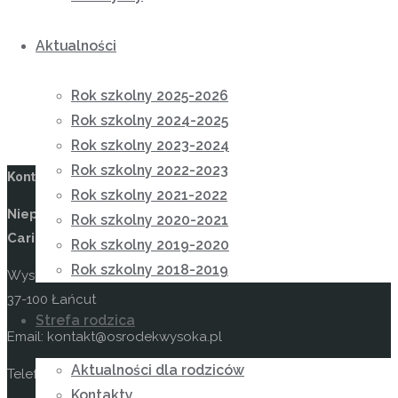
Aktualności
Rok szkolny 2025-2026
Rok szkolny 2024-2025
Rok szkolny 2023-2024
Rok szkolny 2022-2023
Kontakt
Rok szkolny 2021-2022
Niepubliczny Ośrodek Rewalidacyjno-Wychowawczy
Rok szkolny 2020-2021
Caritas w Wysokiej
Rok szkolny 2019-2020
Rok szkolny 2018-2019
Wysoka 49
37-100 Łańcut
Strefa rodzica
Email: kontakt@osrodekwysoka.pl
Aktualności dla rodziców
Telefon: (17) 22 58 055
Kontakty