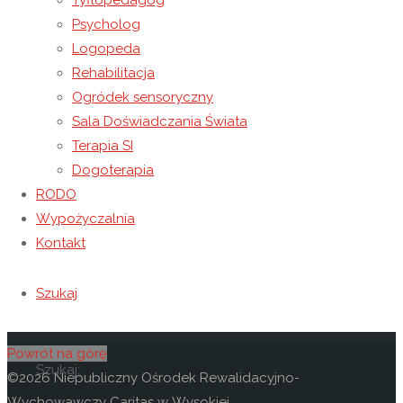
Tyflopedagog
Kontakt
Psycholog
Logopeda
Niepubliczny Ośrodek Rewalidacyjno-Wychowawczy
Rehabilitacja
Caritas w Wysokiej
Ogródek sensoryczny
Wysoka 49
Sala Doświadczania Świata
37-100 Łańcut
Terapia SI
Dogoterapia
Email: kontakt@osrodekwysoka.pl
RODO
Telefon: (17) 22 58 055
Wypożyczalnia
Kontakt
https://osrodekwysoka.pl
Odwiedź nas na facebooku
Szukaj
Powrót na górę
Szukaj:
©2026 Niepubliczny Ośrodek Rewalidacyjno-
Wychowawczy Caritas w Wysokiej