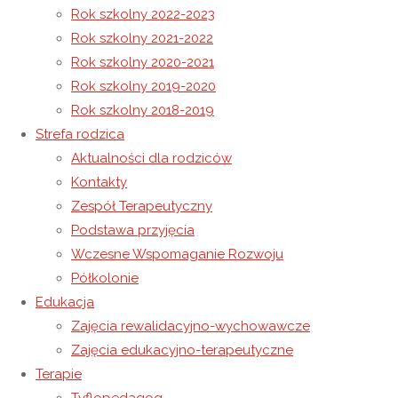
Rok szkolny 2022-2023
Rok szkolny 2021-2022
Wizyta ORW Laszczyny w naszej placówce
Rok szkolny 2020-2021
Zajęcia obserwacji – lekcje koleżeńskie
Rok szkolny 2019-2020
Rok szkolny 2018-2019
14 lutego 2020
Strefa rodzica
22 listopada 2020
Rok szkolny 2019-2020
Aktualności dla rodziców
W czwartkowe przedpołudnie 13 lutego 2020 r. wszyscy
Kontakty
wychowankowie i pracownicy Ośrodka uczestniczyli we
Zespół Terapeutyczny
mszy świętej, odprawionej z okazji Światowego Dnia
Podstawa przyjęcia
Chorego w kościele w Wysokiej. Tę wyjątkową Mszę Świętą
Wczesne Wspomaganie Rozwoju
odprawił nasz katecheta, ksiądz Szczepan, który podczas
Półkolonie
niej udzielił także sakramentu namaszczenia chorych. Razem
Edukacja
z nami byli również zaproszeni rodzice, którzy swoją
Zajęcia rewalidacyjno-wychowawcze
obecnością sprawili wielką radość wychowankom.
Zajęcia edukacyjno-terapeutyczne
Terapie