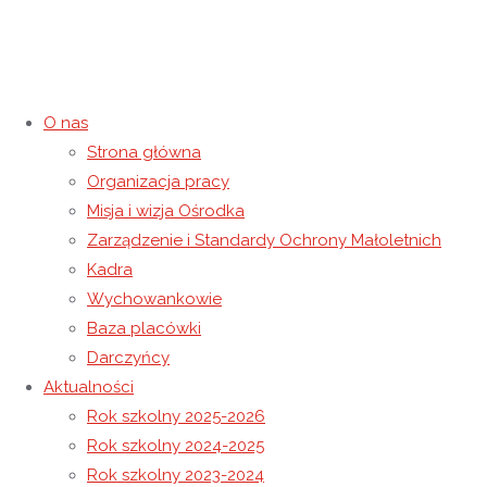
O nas
Strona główna
XXVIII Światowy Dzień Chorego
Organizacja pracy
Misja i wizja Ośrodka
14 lutego 2020
22 listopada 2020
Rok szkolny 2019-2020
Zarządzenie i Standardy Ochrony Małoletnich
Strona główna
Rok szkolny 2019-2020
XXVIII Światowy Dzień
Kadra
Chorego
Wychowankowie
Baza placówki
Darczyńcy
Aktualności
Rok szkolny 2025-2026
Rok szkolny 2024-2025
Rok szkolny 2023-2024