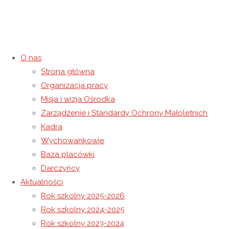
O nas
Strona główna
Zajęcia z wychowania
Organizacja pracy
Misja i wizja Ośrodka
fizycznego.
Zarządzenie i Standardy Ochrony Małoletnich
Kadra
26 listopada 2020
26 listopada 2020
Rok szkolny 2020-2021
Wychowankowie
Strona główna
Rok szkolny 2020-2021
Zajęcia z wychowania
Baza placówki
fizycznego.
Darczyńcy
Aktualności
Rok szkolny 2025-2026
Rok szkolny 2024-2025
Rok szkolny 2023-2024