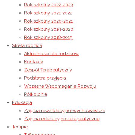
Rok szkolny 2022-2023
Rok szkolny 2021-2022
20 listopada MIĘDZYNARODOWY DZIEŃ PRAW DZIECKA
Rok szkolny 2020-2021
Światowy Dzień Pluszowego Misia – czas na altruizm.
Rok szkolny 2019-2020
Rok szkolny 2018-2019
26 listopada 2020
Strefa rodzica
26 listopada 2020
Rok szkolny 2020-2021
Aktualności dla rodziców
Wychowanie fizyczne to zajęcia grupowe realizowane w
Kontakty
naszej placówce w ramach podstawy programowej. W
Zespół Terapeutyczny
zajęciach uczestniczą wszyscy wychowankowie grup
Podstawa przyjęcia
edukacyjnych- zgodnie z etapem edukacyjnym.
Tematyka
Wczesne Wspomaganie Rozwoju
zajęć jest dostosowana do możliwości oraz potrzeb
Półkolonie
indywidualnych wychowanków jak i całej grupy.
Edukacja
Wychowanie fizyczne pełni ważne funkcje edukacyjne,
Zajęcia rewalidacyjno-wychowawcze
rozwojowe i zdrowotne: wspiera rozwój fizyczny,
Zajęcia edukacyjno-terapeutyczne
psychiczny, intelektualny i społeczny uczniów oraz
Terapie
kształtuje obyczaj aktywności fizycznej i troski o zdrowie